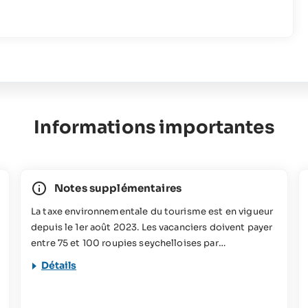
Informations importantes
Notes supplémentaires
La taxe environnementale du tourisme est en vigueur
depuis le 1er août 2023. Les vacanciers doivent payer
entre 75 et 100 roupies seychelloises par
personne/nuit selon la taille de l'hébergement
Détails
réservé. Cette contribution sera utilisée pour divers
projets de conservation aux Seychelles. Vous
trouverez plus d'informations à ce sujet dans notre