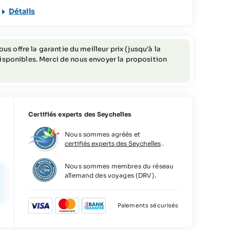
46 jours ou plus avant l'arrivée = frais d'annulation
Détails
correspondant à 20% du coût total
45-36 jours avant l'arrivée = frais d'annulation
correspondant à 50% du coût total
s offre la garantie du meilleur prix (jusqu’à la
35-7 jours avant l'arrivée = frais d'annulation
 disponibles. Merci de nous envoyer la proposition
correspondant à 80% du coût total
6-0 jours avant l'arrivée (ou en cas de non-
présentation) = frais d'annulation correspondant à
95% du coût total
Certifiés experts des Seychelles
Nous sommes agréés et
certifiés experts des Seychelles
.
Nous sommes membres du réseau
allemand des voyages (DRV).
Paiements sécurisés