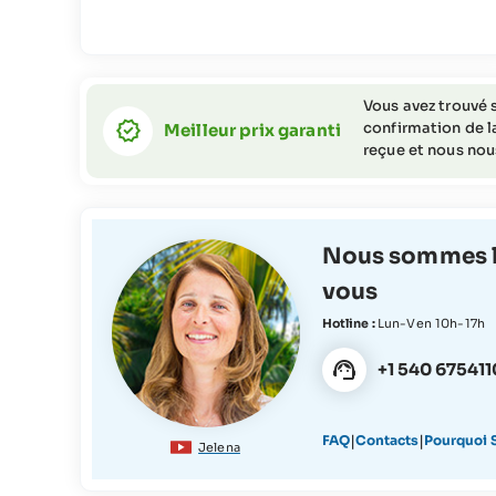
Vous avez trouvé s
confirmation de la
Meilleur prix garanti
reçue et nous nous
Nous sommes l
vous
Hotline :
Lun-Ven 10h-17h
+1 540 675411
|
|
FAQ
Contacts
Pourquoi S
Jelena