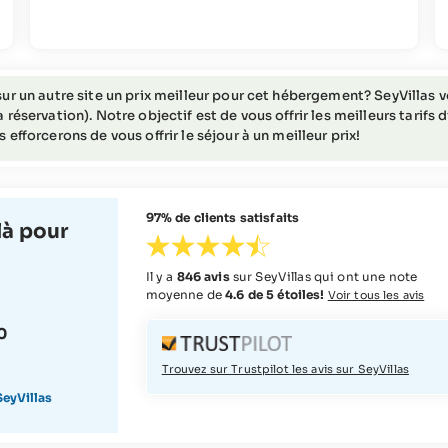
FAQs
Cette offre de voyage ne convient pas aux personnes
à mobilité réduite (veuillez contacter SeyVillas pour
plus d'informations).
ur un autre site un prix meilleur pour cet hébergement? SeyVillas vou
 réservation). Notre objectif est de vous offrir les meilleurs tarifs
 efforcerons de vous offrir le séjour à un meilleur prix!
97% de clients satisfaits
à pour
Il y a
846 avis
sur SeyVillas qui ont une note
moyenne de
4.6 de 5 étoiles!
Voir tous les avis
0
Trouvez sur Trustpilot les avis sur SeyVillas
eyVillas