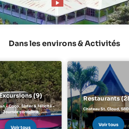
Dans les environs & Activités
Excursions (9)
Restaurants (2
n - Coco, Sister & Félicité -
Chateau St. Cloud,
580
Journée complète
Voir tous
Voir tous