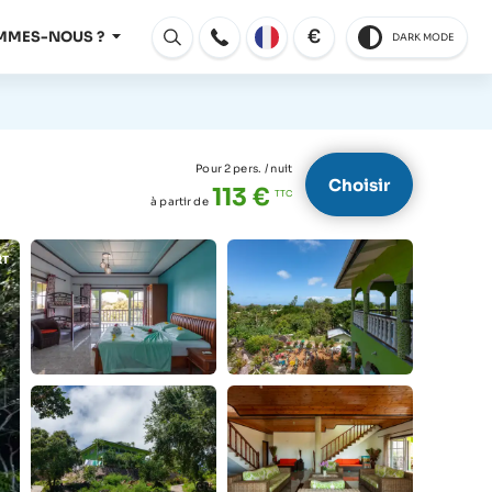
€
MMES-NOUS ?
DARK MODE
Ouvert
Pour 2 pers.
/ nuit
Choisir
113 €
à partir de
RT