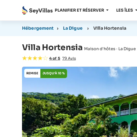
PLANIFIER ET RÉSERVER
LES ÎLES
Hébergement
›
La Digue
›
Villa Hortensia
Villa Hortensia
Maison d'hôtes · La Digue
4
of
5
79
Avis
REMISE
JUSQU'À 10 %