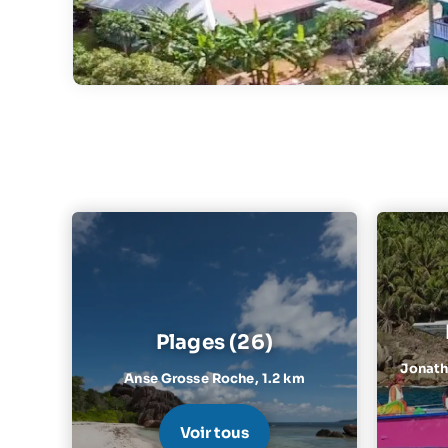
Plages (26)
Jonatha
Anse Grosse Roche,
1.2 km
Voir tous