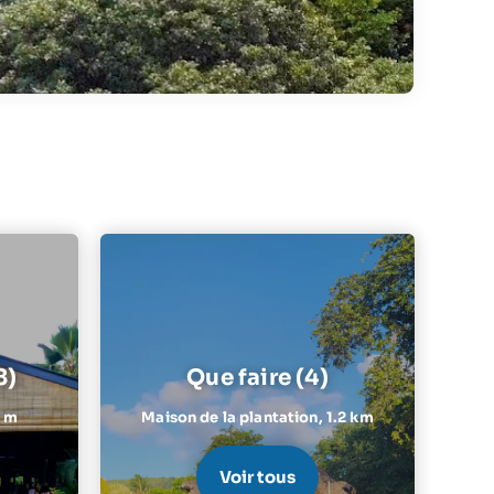
8)
Que faire (4)
 m
Maison de la plantation,
1.2 km
Voir tous