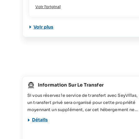
Voir l’original
Voir plus
Information Sur Le Transfer
Si vous réservez le service de transfert avec SeyVillas,
un transfert privé sera organisé pour cette propriété
moyennant un supplément, car cet hébergement ne
peut pas être desservi par le bus de transfert.
Détails
L’établissement propose un service de transfert
vers/depuis la jetée de La Digue pour 150 SCR
(environ 9 €) par trajet.