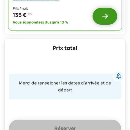
extras
2
Prix / nuit
possibles
135 €
:
Vous économisez Jusqu'à 10 %
Bébés:
gratuit
Enfants
jusqu'à
12
Prix total
ans:
30 €
plus
50% du
coût de
la
Merci de renseigner les dates d´arrivée et de
pension
départ
Réserver