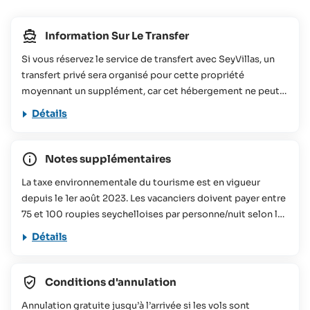
Information Sur Le Transfer
Si vous réservez le service de transfert avec SeyVillas, un
transfert privé sera organisé pour cette propriété
moyennant un supplément, car cet hébergement ne peut
pas être desservi par le bus de transfert.
Détails
Notes supplémentaires
La taxe environnementale du tourisme est en vigueur
depuis le 1er août 2023. Les vacanciers doivent payer entre
75 et 100 roupies seychelloises par personne/nuit selon la
taille de l'hébergement réservé. Cette contribution sera
Détails
utilisée pour divers projets de conservation aux
Seychelles. Vous trouverez plus d'informations à ce sujet
dans notre
FAQs
Conditions d'annulation
Cette offre de voyage ne convient pas aux personnes à
Annulation gratuite jusqu’à l’arrivée si les vols sont
mobilité réduite (veuillez contacter SeyVillas pour plus