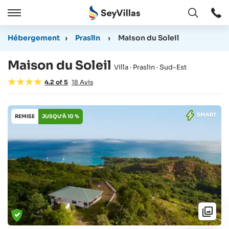
Ouvert
Ouvert
/
Hébergement
›
Praslin
›
Maison du Soleil
Cermer
Maison du Soleil
Villa · Praslin · Sud-Est
4.2
of
5
18
Avis
SMART
REMISE
JUSQU'À 10 %