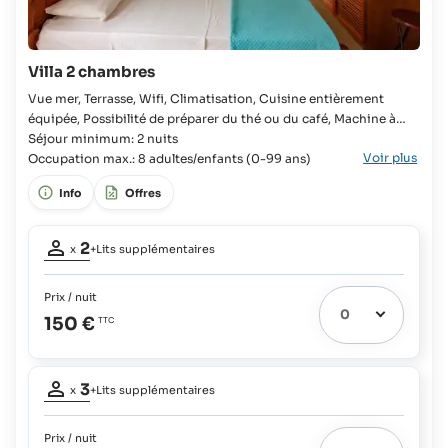
Villa 2 chambres
Vue mer, Terrasse, Wifi, Climatisation, Cuisine entièrement
équipée, Possibilité de préparer du thé ou du café, Machine à
laver, Douche, Sèche-cheveux 2x Chambre, 4x Lit simple, 2x Lit
Séjour minimum: 2 nuits
Voir plus
Queen-size, Armoire, Lit bébé possible, 2x Salle de bains, Toilette,
Occupation max.: 8 adultes/enfants (0-99 ans)
Lavabo, Réfrigérateur, Cuisinière à Gaz, Four,
Info
Offres
Occupation
2
x
+Lits supplémentaires
adultes:
2
Prix / nuit
Lits
150 €
extras
2
possibles:
Occupation
Bébés:
3
gratuit
x
+Lits supplémentaires
adultes:
3
Enfants
jusqu'à
Prix / nuit
Lits