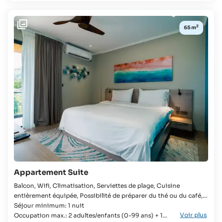
enfants
100%
jusqu'à
du coût
2
2
de la
65 m
ans:
pension
gratuit
Enfants
jusqu'à
11
ans:
63 €
plus
100%
du coût
de la
pension
Appartement Suite
Balcon, Wifi, Climatisation, Serviettes de plage, Cuisine
entièrement équipée, Possibilité de préparer du thé ou du café,
Sèche-cheveux, Télévision, Douche à l'italienne Appartement,
Séjour minimum: 1 nuit
Voir plus
Chambre, Familles, Groupes, Lune de miel, Voyageurs
Occupation max.: 2 adultes/enfants (0-99 ans) + 1