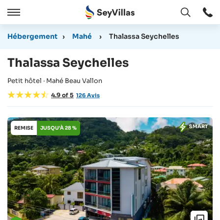
Ouvert
Ouvert
/
Hébergement
›
Mahé
›
Thalassa Seychelles
Cermer
Thalassa Seychelles
Petit hôtel · Mahé Beau Vallon
4.9
of
5
126
Avis
SMART
REMISE
JUSQU'À 28 %