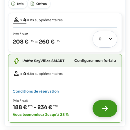
Info
Offres
supplémentaire possible, Lit bébé possible, 2x Salle de bains en
suite,
Occupation
4
x
+Lits supplémentaires
adultes:
4
Prix / nuit
Lits
208 €
-
260 €
extras
2
possibles:
Bébés
Configurer mon forfait:
L’offre SeyVillas SMART
et
enfants
Occupation
jusqu'à
4
x
+Lits supplémentaires
2
adultes:
4
ans:
gratuit
Lits
Conditions de réservation
extras
Enfants
2
Prix / nuit
possibles
jusqu'à
188 €
-
234 €
:
11
ans:
Vous économisez Jusqu'à 28 %
Bébés
63 €
et
plus
enfants