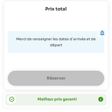
100%
jusqu'à
du coût
2
Prix total
de la
ans:
pension
gratuit
Enfants
jusqu'à
11
ans:
Merci de renseigner les dates d´arrivée et de
63 €
départ
plus
100%
du coût
de la
pension
Réserver
Meilleur prix garanti