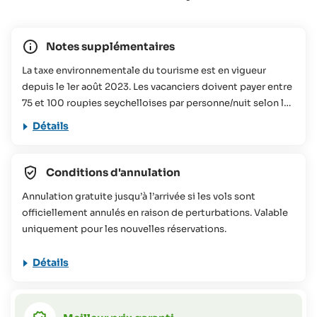
Notes supplémentaires
La taxe environnementale du tourisme est en vigueur
depuis le 1er août 2023. Les vacanciers doivent payer entre
75 et 100 roupies seychelloises par personne/nuit selon la
taille de l'hébergement réservé. Cette contribution sera
Détails
utilisée pour divers projets de conservation aux
Seychelles. Vous trouverez plus d'informations à ce sujet
dans notre
FAQs
Conditions d'annulation
Cette offre de voyage ne convient pas aux personnes à
Annulation gratuite jusqu’à l’arrivée si les vols sont
mobilité réduite (veuillez contacter SeyVillas pour plus
officiellement annulés en raison de perturbations. Valable
d'informations).
uniquement pour les nouvelles réservations.
Détails