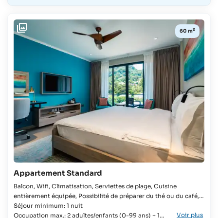
2
60 m
Appartement Standard
Balcon, Wifi, Climatisation, Serviettes de plage, Cuisine
entièrement équipée, Possibilité de préparer du thé ou du café,
Sèche-cheveux, Télévision, Douche à l'italienne Appartement,
Séjour minimum: 1 nuit
Voir plus
Chambre, Familles, Groupes, Lune de miel, Voyageurs
Occupation max.: 2 adultes/enfants (0-99 ans) + 1