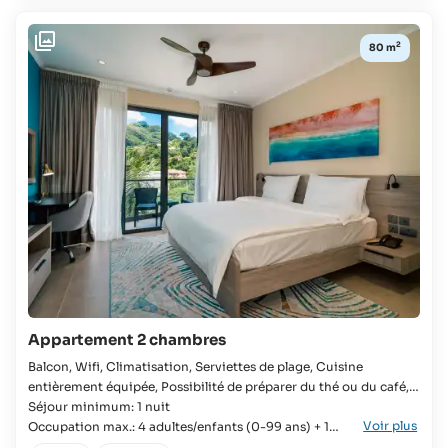
100%
jusqu'à
du coût
2
2
de la
80 m
ans:
pension
gratuit
Enfants
jusqu'à
11
ans:
63 €
plus
100%
du coût
de la
pension
Appartement 2 chambres
Balcon, Wifi, Climatisation, Serviettes de plage, Cuisine
entièrement équipée, Possibilité de préparer du thé ou du café,
Sèche-cheveux, Télévision, Douche à l'italienne Appartement,
Séjour minimum: 1 nuit
Voir plus
Familles, Groupes, Lune de miel, Voyageurs individuels,
Occupation max.: 4 adultes/enfants (0-99 ans) + 1
Voyageurs d'affaires, 2x Chambre, 2x Lit King-size, Lit
enfant (3-11 ans) + 1 bébé (0-2 ans)