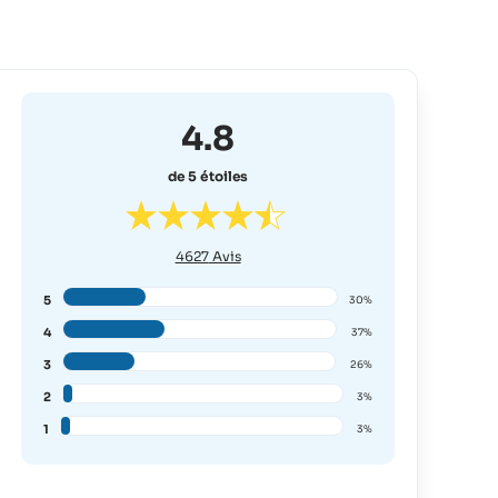
4.8
de 5 étoiles
4627
Avis
5
30%
4
37%
3
26%
2
3%
1
3%