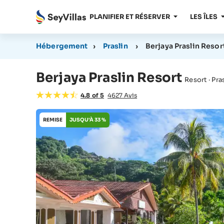
PLANIFIER ET RÉSERVER
LES ÎLES
Hébergement
›
Praslin
›
Berjaya Praslin Resor
Berjaya Praslin Resort
Resort · Pra
4.8
of
5
4627
Avis
REMISE
JUSQU'À 33 %