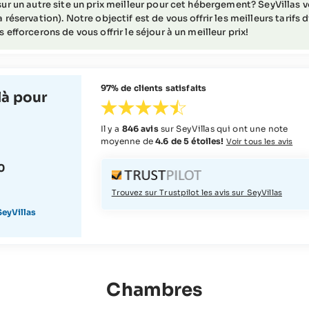
ur un autre site un prix meilleur pour cet hébergement? SeyVillas vou
14 - 0 jours avant l'arrivée (o
 réservation). Notre objectif est de vous offrir les meilleurs tarifs
correspondant à 95% du coût 
 efforcerons de vous offrir le séjour à un meilleur prix!
Pour la période de voyage du
22.03.2027-04.04.2027, 01.0
97% de clients satisfaits
46 jours ou plus avant l'arrivée = f
à pour
total
45 - 36 jours avant l'arrivée 
Il y a
846 avis
sur SeyVillas qui ont une note
35 - 22 jours avant l'arrivée =
moyenne de
4.6 de 5 étoiles!
Voir tous les avis
21 - 0 jours avant l'arrivée (o
0
correspondant à 95% du coût 
Trouvez sur Trustpilot les avis sur SeyVillas
eyVillas
Chambres