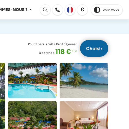
€
MMES-NOUS ?
DARK MODE
Ouvert
Pour 2 pers.
/ nuit + Petit déjeuner
Choisir
118 €
à partir de
RT