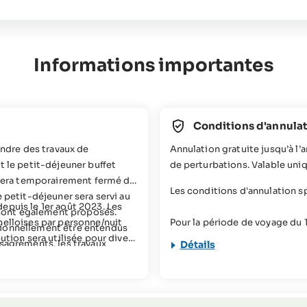
Informations importantes
Conditions d'annula
endre des travaux de
Annulation gratuite jusqu’à l’a
t le petit-déjeuner buffet
de perturbations. Valable uni
t sera temporairement fermé du
Les conditions d'annulation s
 petit-déjeuner sera servi au
epuis le 1er août 2023. Les
r sont également proposés.
helloises par personne/nuit
Pour la période de voyage du
sionnellement être entendus
ution sera utilisée pour divers
06.01.2027-21.03.2027, 05.04
ésagréments, les travaux
Détails
z plus d'informations à ce
46 jours ou plus avant l'arrivée = f
 9 h à 16 h.
total
 mobilité réduite (veuillez
45 - 36 jours avant l'arrivée 
35 - 15 jours avant l'arrivée =