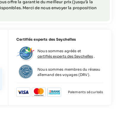
s offre la garantie du meilleur prix (jusqu’à la
u en cas de non-présentation) = frais d'annulation
 disponibles. Merci de nous envoyer la proposition
total
 01.08.2026-25.08.2026, 23.12.2026-05.01.2027,
8.2027-25.08.2027
rais d'annulation correspondant à 20% du coût
Certifiés experts des Seychelles
Nous sommes agréés et
= frais d'annulation correspondant à 50% du coût total
certifiés experts des Seychelles
.
 frais d'annulation correspondant à 80% du coût total
u en cas de non-présentation) = frais d'annulation
Nous sommes membres du réseau
total
allemand des voyages (DRV).
Paiements sécurisés