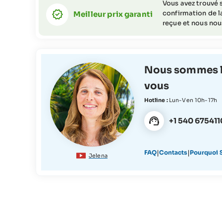
Vous avez trouvé s
confirmation de la
Meilleur prix garanti
reçue et nous nous
Nous sommes l
vous
Hotline :
Lun-Ven 10h-17h
+1 540 675411
|
|
FAQ
Contacts
Pourquoi S
Jelena