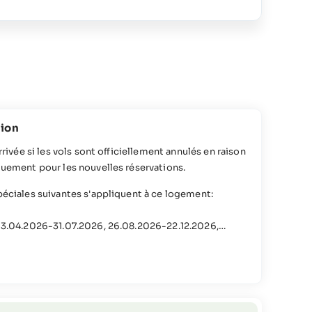
tion
rrivée si les vols sont officiellement annulés en raison
quement pour les nouvelles réservations.
péciales suivantes s'appliquent à ce logement:
 13.04.2026-31.07.2026, 26.08.2026-22.12.2026,
.2027-31.07.2027, 26.08.2027-22.12.2027
rais d'annulation correspondant à 20% du coût
= frais d'annulation correspondant à 50% du coût total
 frais d'annulation correspondant à 80% du coût total