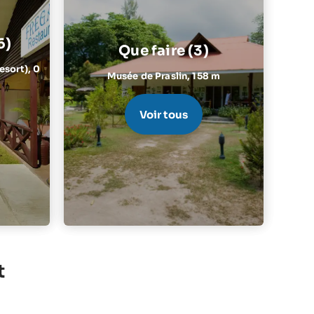
6)
Que faire (3)
Resort),
0
Musée de Praslin,
158 m
Voir tous
t