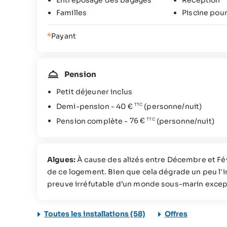
Entreposage des bagages
Réception
Familles
Piscine pour
*
Payant
Pension
Petit déjeuner inclus
Demi-pension -
40 €
(personne/nuit)
Pension complète -
76 €
(personne/nuit)
Algues:
À cause des alizés entre Décembre et Fév
de ce logement. Bien que cela dégrade un peu l'i
preuve irréfutable d’un monde sous-marin excep
Toutes les installations (58)
Offres