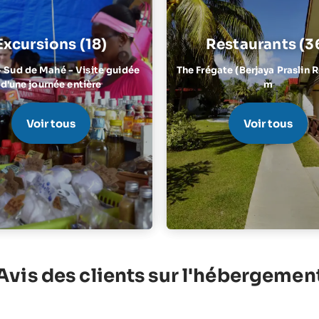
Excursions (18)
Restaurants (3
- Sud de Mahé - Visite guidée
The Frégate (Berjaya Praslin 
d'une journée entière
m
Voir tous
Voir tous
Avis des clients sur l'hébergemen