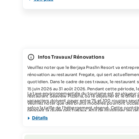
Infos Travaux/ Rénovations
Veuillez noter que le Berjaya Praslin Resort va entrepr
rénovation au restaurant Fregate, qui sert actuellemen
quotidien. Dans le cadre de ces travaux, le restauran
15 juin 2026 au 31 août 2026. Pendant cette période, le
La taxe environnementale du tourisme est en vigueur d
restaurant Seaview Pizzeria, où le déjeuner et le dîne
vacanciers doivent payer entre 75 et 100 roupies seyc
Veuillez noter que des bruits modérés pourront occa
selon la taille de l'hébergement réservé. Cette contrib
pendant la durée des travaux. Afin de minimiser les d
projets de conservation aux Seychelles. Vous trouvere
seront principalement effectués pendant la journée, de
Détails
sujet dans notre
FAQs
Cette offre de voyage ne convient pas aux personnes à
contacter SeyVillas pour plus d'informations).