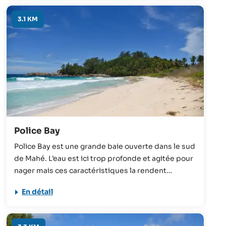
3.1 KM
Police Bay
Police Bay est une grande baie ouverte dans le sud
de Mahé. L’eau est ici trop profonde et agitée pour
nager mais ces caractéristiques la rendent
adaptée au surf. De plus, le paysage y est
En détail
spectaculaire et vaut le détour pour les
photographes en herbe.