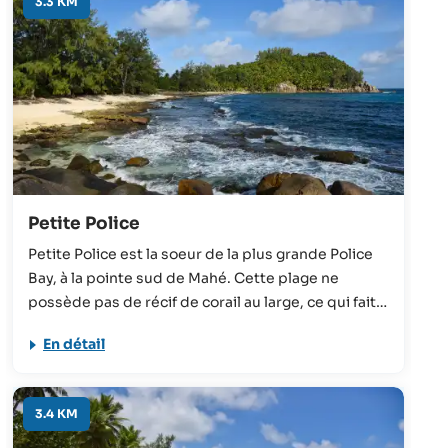
3.3 KM
Petite Police
Petite Police est la soeur de la plus grande Police
Bay, à la pointe sud de Mahé. Cette plage ne
possède pas de récif de corail au large, ce qui fait
que la mer profonde et agitée est souvent
En détail
inappropriée à la baignade. Cependant, le paysage
unique, composé d’anciennes formations de corail
sur le sable, rend la visite intéressante.
3.4 KM