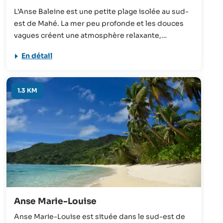
L’Anse Baleine est une petite plage isolée au sud-
est de Mahé. La mer peu profonde et les douces
vagues créent une atmosphère relaxante,
également appréciée par les Seychellois qui s’y
En détail
retrouvent volontiers le week-end pour un pique-
nique.
1.3 KM
Anse Marie-Louise
Anse Marie-Louise est située dans le sud-est de