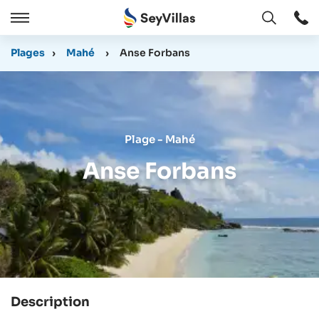
Ouvert
Ouvert
/
Plages
›
Mahé
›
Anse Forbans
Cermer
Plage - Mahé
Anse Forbans
Description