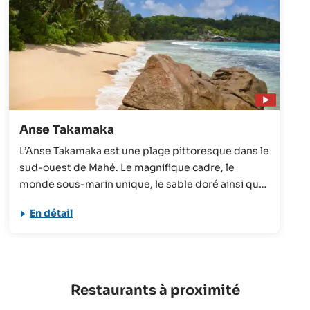
Anse Takamaka
L’Anse Takamaka est une plage pittoresque dans le
sud-ouest de Mahé. Le magnifique cadre, le
monde sous-marin unique, le sable doré ainsi que
les impressionnants palmiers et Takamaka - qui lui
En détail
donnent d’ailleurs son nom - font de cette plage
un véritable bijou de Mahé, la plus grande île des
Seychelles.
Restaurants à proximité