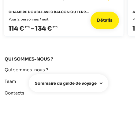
CHAMBRE DOUBLE AVEC BALCON OU TERRASSE
A
Pour 2 personnes / nuit
Po
Détails
114 €
-
134 €
1
QUI SOMMES-NOUS ?
Qui sommes-nous ?
Team
Sommaire du guide de voyage
Contacts
FAQ
Hotel Owners
Agence de voyage