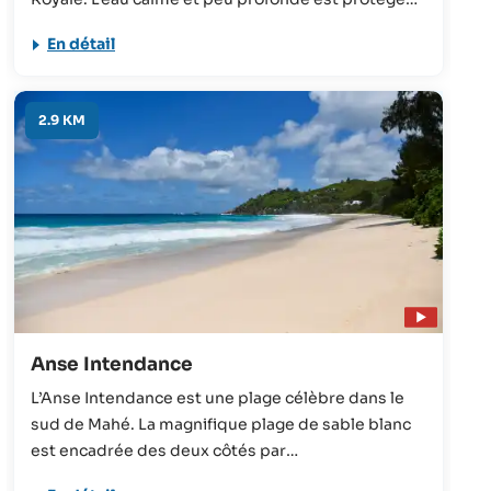
par un récif corallien, ce qui la rend adaptée aux
En détail
nageurs non-confirmés et aux enfants. La plage
bénéficie aussi de la proximité de boutiques et de
restaurants.
2.9 KM
Anse Intendance
L’Anse Intendance est une plage célèbre dans le
sud de Mahé. La magnifique plage de sable blanc
est encadrée des deux côtés par
d’impressionnants rochers de granit et compte