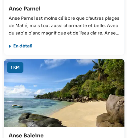
Anse Parnel
Anse Parnel est moins célèbre que d’autres plages
de Mahé, mais tout aussi charmante et belle. Avec
du sable blanc magnifique et de l’eau claire, Anse
Parnel présente de nombreux atouts pour les
En détail
vacanciers.
1 KM
Anse Baleine