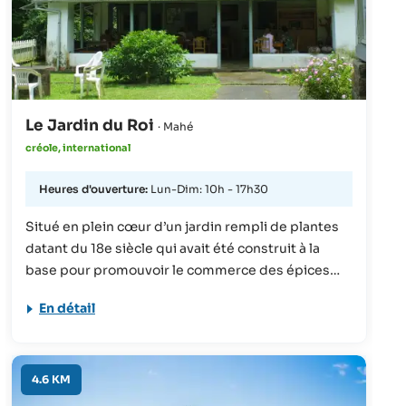
Le Jardin du Roi
· Mahé
créole, international
Heures d'ouverture:
Lun-Dim: 10h - 17h30
Situé en plein cœur d’un jardin rempli de plantes
datant du 18e siècle qui avait été construit à la
base pour promouvoir le commerce des épices
pour la colonie française, vous trouverez le
En détail
charmant restaurant « Jardin du roi ». C’est un
endroit fantastique pour les amoureux de la
nature, car ils pourront profiter de plats à la carte
préparés avec des herbes fraiches après une jolie
4.6 KM
promenade dans ce paysage verdoyant.