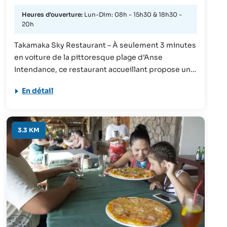
Heures d'ouverture:
Lun-Dim: 08h - 15h30 & 18h30 -
20h
Takamaka Sky Restaurant – À seulement 3 minutes
en voiture de la pittoresque plage d’Anse
Intendance, ce restaurant accueillant propose un
mélange de cuisine italienne et créole. Au menu :
En détail
pizzas maison, plats de poisson et de viande
grillés, sushi à la créole, sandwiches et burgers.
Les portions sont généreuses, les saveurs
agréables et l’atmosphère détendue – un endroit
3.3 KM
sympathique pour savourer un bon repas après
une journée à la plage.