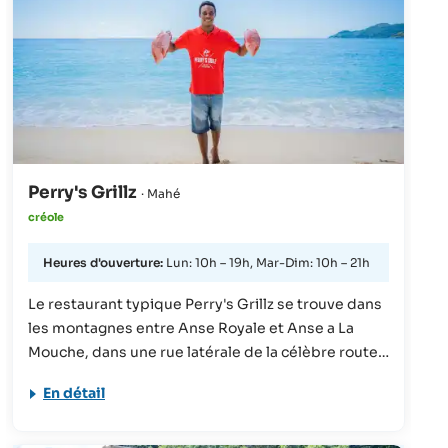
Perry's Grillz
· Mahé
créole
Heures d'ouverture:
Lun: 10h – 19h, Mar-Dim: 10h – 21h
Le restaurant typique Perry's Grillz se trouve dans
les montagnes entre Anse Royale et Anse a La
Mouche, dans une rue latérale de la célèbre route
des Canelles. La vue donne sur des forêts
En détail
tropicales à feuilles persistantes. On y propose
des plats créoles et des barbecues (utilisant un
charbon de bois local). Un autre point fort du