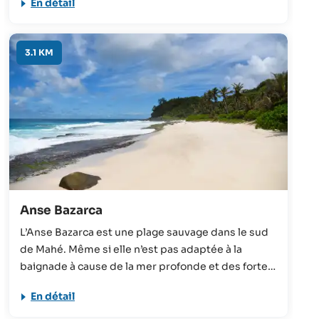
En détail
parmi les plus belles plages de l’île. Au moment de
la mousson du sud-est, la mer est
particulièrement déchaînée et la baignade n’est
3.1 KM
pas recommandée.
Anse Bazarca
L’Anse Bazarca est une plage sauvage dans le sud
de Mahé. Même si elle n’est pas adaptée à la
baignade à cause de la mer profonde et des fortes
vagues, le paysage crée un cadre exceptionnel
En détail
pour la photographie et permet de découvrir la
nature.