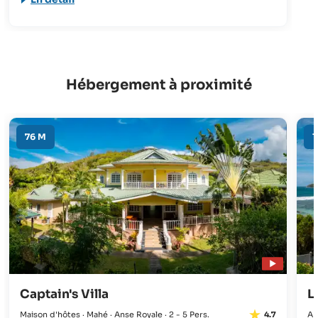
des vacances.
Hébergement à proximité
76 M
1
Captain's Villa
L
Maison d'hôtes · Mahé · Anse Royale · 2 - 5 Pers.
Ap
4.7