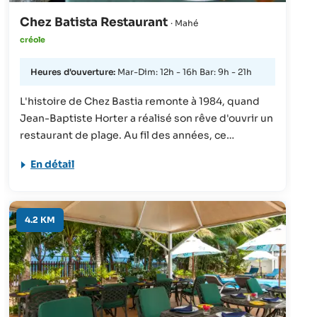
Chez Batista Restaurant
· Mahé
créole
Heures d'ouverture:
Mar-Dim: 12h - 16h Bar: 9h - 21h
L'histoire de Chez Bastia remonte à 1984, quand
Jean-Baptiste Horter a réalisé son rêve d'ouvrir un
restaurant de plage. Au fil des années, ce
restaurant est devenu l'un des plus célèbres des
En détail
Seychelles et propose une grande sélection de
poissons et d'autres créations à base de fruits de
mer. Un must si vous séjournez sur Mahé !
4.2 KM