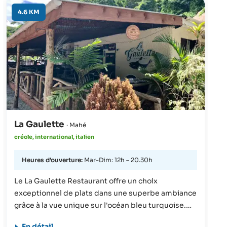
restaurant est le service de livraison à la plage (de
4.6 KM
septembre - avril). Pendant cette période, les
clients peuvent se faire livrer directement sur la
plage des plats toujours fraîchement préparés. Il
est possible de commander à l'avance par
téléphone !
La Gaulette
· Mahé
créole, international, italien
Heures d'ouverture:
Mar-Dim: 12h – 20.30h
Le La Gaulette Restaurant offre un choix
exceptionnel de plats dans une superbe ambiance
grâce à la vue unique sur l'océan bleu turquoise.
Cela vous plongera directement dans l’ambiance
En détail