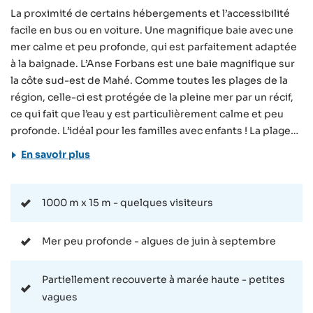
La proximité de certains hébergements et l’accessibilité
facile en bus ou en voiture. Une magnifique baie avec une
mer calme et peu profonde, qui est parfaitement adaptée
à la baignade. L’Anse Forbans est une baie magnifique sur
la côte sud-est de Mahé. Comme toutes les plages de la
région, celle-ci est protégée de la pleine mer par un récif,
ce qui fait que l’eau y est particulièrement calme et peu
profonde. L’idéal pour les familles avec enfants ! La plage
est située à côté de quelques maisons d’hôte et d’hôtels,
En savoir plus
tels que le Hilton Allamanda Resort. L’Anse Forbans est
particulièrement appréciée par les clients de ces
hébergements, ce qui n’est pas surprenant, sachant qu’ils
1000 m x 15 m - quelques visiteurs
bénéficient d’une grande proximité avec cette baie
magnifique. La plage est également facile d’accès pour
Mer peu profonde - algues de juin à septembre
ceux qui souhaitent y venir en voiture. Il y a un arrêt de bus
très proche et quelque places de parking à côté de la
Partiellement recouverte à marée haute - petites
route. Une fois arrivés, vous découvrirez une belle baie
vagues
avec une plage de sable blanc et une mer peu profonde.