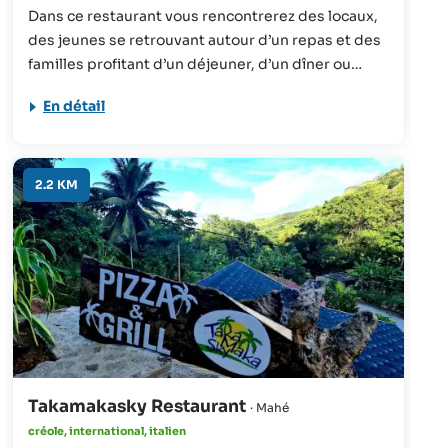
Dans ce restaurant vous rencontrerez des locaux,
des jeunes se retrouvant autour d’un repas et des
familles profitant d’un déjeuner, d’un dîner ou
simplement sirotant un verre en soirée.
En détail
L’atmosphère est détendue et chaleureuse ; la
nourriture est fraîche et typique du pays. Un
superbe endroit pour se mêler à la vie
seychelloise.
2.2 KM
Takamakasky Restaurant
· Mahé
créole, international, italien