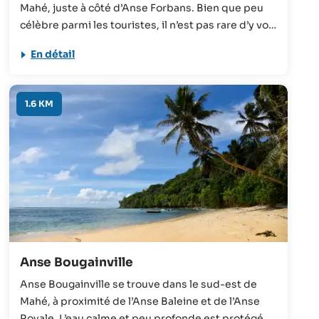
Mahé, juste à côté d’Anse Forbans. Bien que peu
célèbre parmi les touristes, il n’est pas rare d’y voir
de petits groupes d’habitants du coin, qui s’y
En détail
retrouvent pour un pique-nique ou pour boire
quelques verres sur la belle plage de sable.
1.6 KM
Anse Bougainville
Anse Bougainville se trouve dans le sud-est de
Mahé, à proximité de l’Anse Baleine et de l’Anse
Royale. L’eau calme et peu profonde est protégée