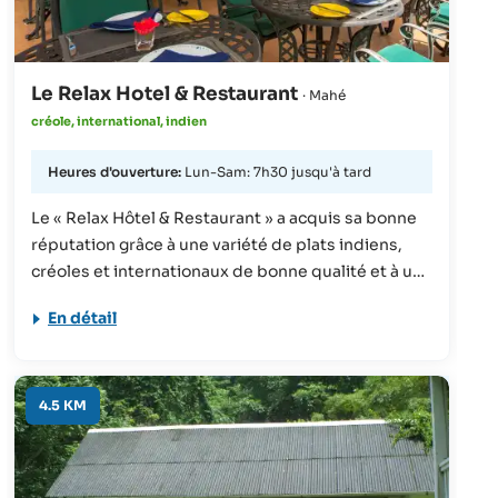
Le Relax Hotel & Restaurant
· Mahé
créole, international, indien
Heures d'ouverture:
Lun-Sam: 7h30 jusqu'à tard
Le « Relax Hôtel & Restaurant » a acquis sa bonne
réputation grâce à une variété de plats indiens,
créoles et internationaux de bonne qualité et à un
service impeccable. Ne manquez pas de vous y
En détail
rendre lors de votre séjour aux Seychelles.
4.5 KM