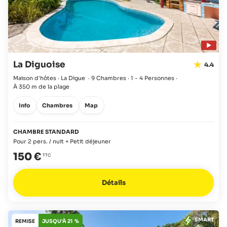
La Diguoise
4.4
Maison d'hôtes · La Digue
·
9 Chambres
·
1 - 4 Personnes
·
À 350 m de la plage
Info
Chambres
Map
CHAMBRE STANDARD
Pour 2 pers. / nuit + Petit déjeuner
150 €
Détails
SMART
REMISE
JUSQU'À 21 %