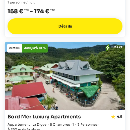
1 personne / nuit
158 €
-
174 €
Détails
SMART
REMISE
JUSQU'À 10 %
Bord Mer Luxury Apartments
4.5
Appartement · La Digue
·
8 Chambres
·
1 - 3 Personnes
·
À 250 m de la plage