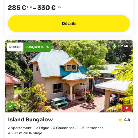
285 €
-
330 €
Détails
SMART
REMISE
JUSQU'À 10 %
Island Bungalow
4.4
Appartement · La Digue
·
3 Chambres
·
1 - 6 Personnes
·
À 290 m de la plage