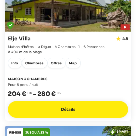
Elje Villa
4.8
Maison d'hôtes · La Digue
·
4 Chambres
·
1 - 6 Personnes
·
À 400 m de la plage
Info
Chambres
Offres
Map
MAISON 3 CHAMBRES
Pour 6 pers. / nuit
204 €
-
280 €
Détails
SMART
REMISE
JUSQU'À 23 %