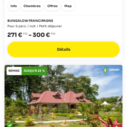
Info
Chambres
Offres
Map
BUNGALOW FRANCIPAGNE
Pour 6 pers. / nuit + Petit déjeuner
271 €
-
300 €
Détails
SMART
REMISE
JUSQU'À 23 %