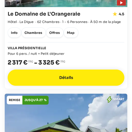
Le Domaine de L'Orangeraie
4.5
Hôtel · La Digue
·
62 Chambres
·
1 - 6 Personnes
·
À 50 m de la plage
Info
Chambres
Offres
Map
VILLA PRÉSIDENTIELLE
Pour 6 pers. / nuit + Petit déjeuner
2 317 €
-
3 325 €
Détails
SMART
REMISE
JUSQU'À 27 %