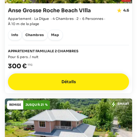
Anse Grosse Roche Beach Villa
4.6
Appartement · La Digue
·
4 Chambres
·
2 - 6 Personnes
·
À 10 m de la plage
Info
Chambres
Map
APPARTEMENT FAMILIALE 2 CHAMBRES
Pour 6 pers. / nuit
300 €
Détails
SMART
REMISE
JUSQU'À 21 %