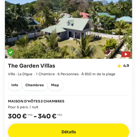
The Garden Villas
4.9
Villa · La Digue
·
1 Chambre
·
6 Personnes
·
À 850 m de la plage
Info
Chambres
Map
MAISON D'HÔTES 2 CHAMBRES
Pour 6 pers. / nuit
300 €
-
340 €
Détails