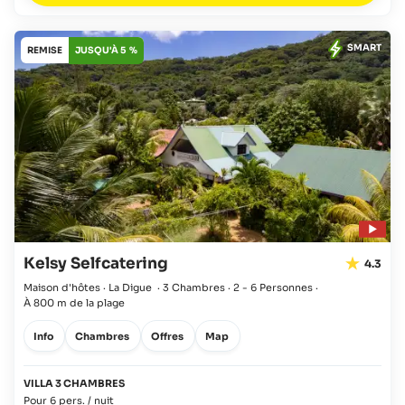
SMART
REMISE
JUSQU'À 5 %
Kelsy Selfcatering
4.3
Maison d'hôtes · La Digue
·
3 Chambres
·
2 - 6 Personnes
·
À 800 m de la plage
Info
Chambres
Offres
Map
VILLA 3 CHAMBRES
Pour 6 pers. / nuit