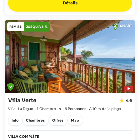
Détails
SMART
REMISE
JUSQU'À 5 %
Villa Verte
4.6
Villa · La Digue
·
1 Chambre
·
4 - 6 Personnes
·
À 10 m de la plage
Info
Chambres
Offres
Map
VILLA COMPLÈTE