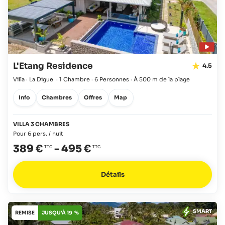
L'Etang Residence
4.5
Villa · La Digue
·
1 Chambre
·
6 Personnes
·
À 500 m de la plage
Info
Chambres
Offres
Map
VILLA 3 CHAMBRES
Pour 6 pers. / nuit
389 €
-
495 €
Détails
SMART
REMISE
JUSQU'À 19 %