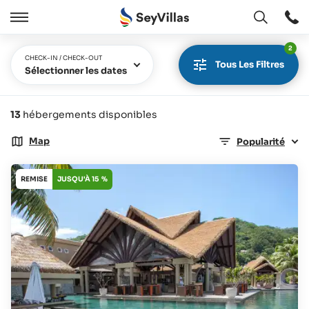
Ouvert
Ouvert
/
2
Cermer
CHECK-IN / CHECK-OUT
Tous Les Filtres
Sélectionner les dates
13
hébergements disponibles
Map
Popularité
REMISE
JUSQU'À 15 %