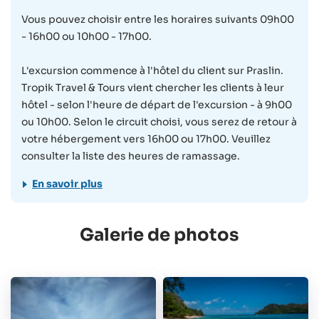
Tous les guides parlent anglais et français. Sur
Vous pouvez choisir entre les horaires suivants 09h00
demande, la visite de l’île ou la visite guidée de la
- 16h00 ou 10h00 - 17h00.
Vallée de Mai peut également être réalisée en
allemand, italien ou espagnol avec un supplément.
L'excursion commence à l'hôtel du client sur Praslin.
Tropik Travel & Tours vient chercher les clients à leur
4. Prestations
hôtel - selon l'heure de départ de l'excursion - à 9h00
Inclus :
ou 10h00. Selon le circuit choisi, vous serez de retour à
Transferts hôtel (aller-retour)
votre hébergement vers 16h00 ou 17h00. Veuillez
Frais d’entrée (Parc National de la Vallée de Mai) 35 €
consulter la liste des heures de ramassage.
par personne (à partir de 12 ans)
En savoir plus
Non inclus :
Frais de guide (€80 par groupe, optionnel)
Galerie de photos
Déjeuner à La Pirogue (optionnel)
Guide en allemand, italien ou espagnol (€125
supplément, optionnel)
5. Vêtements et équipement