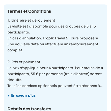
guider à travers les paysages étonnants, la faune et la flore
fascinantes des Seychelles, ainsi qu'à travers la culture
Termes et Conditions
variée et le mode de vie authentique des Créoles.
1. Itinéraire et déroulement
La visite est disponible pour des groupes de 5 à 15
participants.
En cas d’annulation, Tropik Travel & Tours proposera
une nouvelle date ou effectuera un remboursement
complet.
2. Prix et paiement
Le prix s’applique pour 4 participants. Pour moins de 4
participants, 35 € par personne (frais d’entrée) seront
déduits.
Tous les services optionnels peuvent être réservés à
l’avance moyennant un supplément.
En savoir plus
3. Participants et âge
Détails des transferts
Non adapté aux personnes à mobilité réduite.