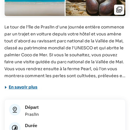
Le tour de l'île de Praslin d'une journée entière commence
par un trajet en voiture depuis votre hôtel et vous amène
tout d'abord au ravissant parc national de la Vallée de Mai,
classé au patrimoine mondial de l'UNESCO et qui abrite le
palmier Coco de Mer. Si vous le souhaitez, vous pouvez
faire une visite guidée du parc national de la Vallée de Mai.
Vous vous rendrez ensuite à la ferme Pearl, où l'on vous
montrera comment les perles sont cultivées, prélevées et
transformées en la perle que nous connaissons. Vous
En savoir plus
visiterez ensuite la région de Grand Anse à Cote d'Or, puis
vous ferez une pause déjeuner, qui peut être passée en
option au restaurant "La Pirogue". Après le déjeuner, vous
Départ
vous rendrez à Zimbabwe, le point culminant de l'île, d'où
Praslin
vous pourrez admirer des vues spectaculaires. Pour finir,
vous vous rendez à la plage d'Anse Lazio, où vous terminez
Durée