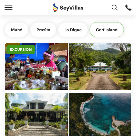
Ouvert
Ouvert
/
Cermer
Mahé
Praslin
La Digue
Cerf Island
EXCURSION