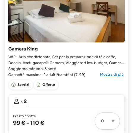
Camera King
WiFi, Aria condizionata, Set per la preparazione di tè e caffè,
Doccia, Asciugacapelli Camera, Viaggiatori low budget, Camera,
Letto king, Culla disponibile, Bagno in camera, WC, Cucina in
Soggiorno minimo: 3 notti
Mostra di piú
comune completamente attrezzata, Frigorifero, Piano cottura,
Capacità massima: 2 adulti/bambini (7-99)
Forno, Microonde, Tostapane, Vista giardino, Barbecue,
Servizi
Offerte
Partecipanti
2
x
adulti:
2
Prezzo / notte
99 €
-
110 €