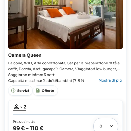
Camera Queen
Balcone, WiFi, Aria condizionata, Set per la preparazione di tè e
caffè, Doccia, Asciugacapelli Camera, Viaggiatori low budget,
Camera, Letto king, Culla disponibile, Bagno in camera, WC,
Soggiorno minimo: 3 notti
Mostra di piú
Cucina in comune completamente attrezzata, Frigorifero, Piano
Capacità massima: 2 adulti/bambini (7-99)
cottura, Forno, Microonde, Tostapane, Vista giardino,
Servizi
Offerte
Partecipanti
2
x
adulti:
2
Prezzo / notte
99 €
-
110 €