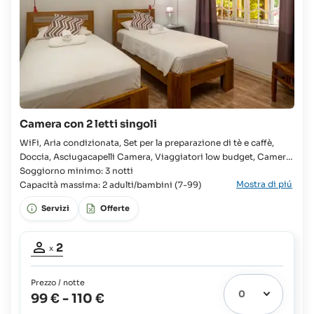
Camera con 2 letti singoli
WiFi, Aria condizionata, Set per la preparazione di tè e caffè,
Doccia, Asciugacapelli Camera, Viaggiatori low budget, Camera,
2x Letto singolo, Culla disponibile, Bagno in camera, WC, Cucina
Soggiorno minimo: 3 notti
Mostra di piú
in comune completamente attrezzata, Frigorifero, Piano cottura,
Capacità massima: 2 adulti/bambini (7-99)
Forno, Microonde, Tostapane, Vista giardino, Barbecue,
Servizi
Offerte
Partecipanti
2
x
adulti:
2
Prezzo / notte
99 €
-
110 €