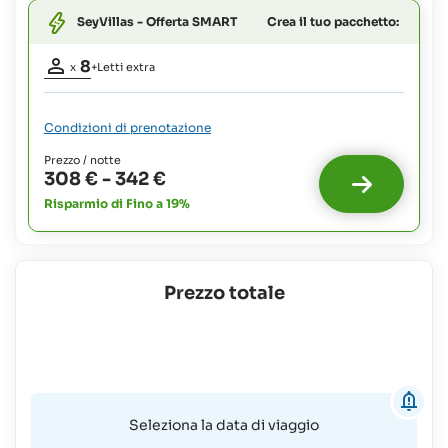
Neonati
Crea il tuo pacchetto:
SeyVillas - Offerta SMART
e
bambini
Partecipanti
fino
8
x
+Letti extra
a
adulti:
8
3
anni:
Letti
Condizioni di prenotazione
25 €
extra
2
Prezzo / notte
possibili
Bambini
308 €
-
342 €
:
fino
a
Risparmio di Fino a 19%
Neonati
11
e
anni:
bambini
50 €
fino
a
Prezzo totale
3
anni:
25 €
Bambini
fino
a
Seleziona la data di viaggio
11
anni: