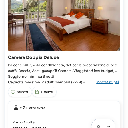
Camera Doppia Deluxe
Balcone, WiFi, Aria condizionata, Set per la preparazione di tè e
caffè, Doccia, Asciugacapelli Camera, Viaggiatori low budget,
Camera, Letto king, Culla disponibile, Bagno in camera, WC,
Soggiorno minimo: 3 notti
Mostra di piú
Cucina in comune completamente attrezzata, Frigorifero, Piano
Capacità massima: 2 adulti/bambini (7-99) + 1
bambino (7-11)
cottura, Forno, Microonde, Tostapane, Vista parziale sul mare,
Servizi
Offerte
Partecipanti
2
x
+Letto extra
adulti:
2
Prezzo / notte
Letto