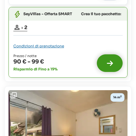
Crea il tuo pacchetto:
SeyVillas - Offerta SMART
Partecipanti
2
x
adulti:
2
Condizioni di prenotazione
Prezzo / notte
90 €
-
99 €
Risparmio di Fino a 19%
2
14 m