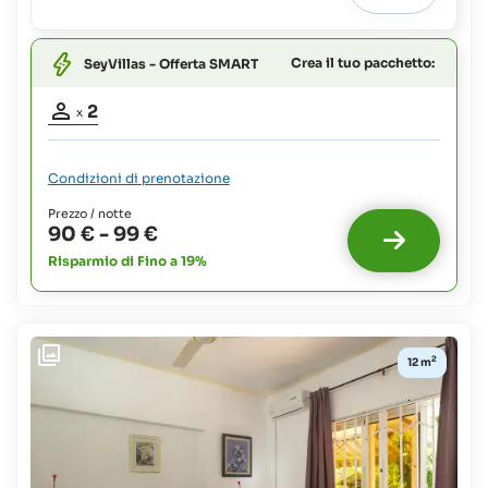
Crea il tuo pacchetto:
SeyVillas - Offerta SMART
Partecipanti
2
x
adulti:
2
Condizioni di prenotazione
Prezzo / notte
90 €
-
99 €
Risparmio di Fino a 19%
2
12 m