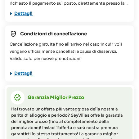
richiesto il pagamento sul posto, direttamente presso la
struttura prenotata, di un importo che oscilla tra le 75 e le
Dettagli
100 Rupie Seychellesi a persona, a notte. Questo
contributo viene utilizzato per vari progetti di
conservazione alle Seychelles. Per ulteriori informazioni
Condizioni di cancellazione
potete consultare le nostre
FAQs
Cancellazione gratuita fino all’arrivo nel caso in cui i voli
Il viaggio proposto non è consigliato per persone a
vengano ufficialmente cancellati a causa di disservizi.
mobilità ridotta (per maggiori informazioni o richieste non
Valido solo per nuove prenotazioni.
esitate a contattare il Team SeyVillas).
Dettagli
Garanzia Miglior Prezzo
Hai trovato un'offerta più vantaggiosa della nostra a
parità di alloggio e periodo? SeyVillas offre la garanzia
del miglior prezzo (fino al completamento della
prenotazione)! Inviaci l'offerta e sarà nostra premura
garantirti lo stesso trattamento! La garanzia miglior