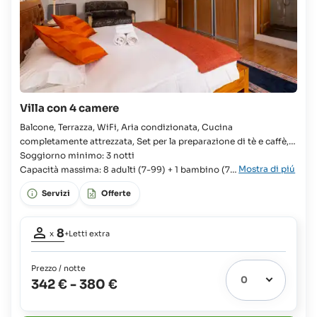
Villa con 4 camere
Balcone, Terrazza, WiFi, Aria condizionata, Cucina
completamente attrezzata, Set per la preparazione di tè e caffè,
Doccia, Asciugacapelli Villa, 4x Camera, 2x Letto singolo, 3x
Soggiorno minimo: 3 notti
Mostra di piú
Letto king, Letto supplementare disponibile, Culla disponibile,
Capacità massima: 8 adulti (7-99) + 1 bambino (7-
11) + 1 neonato (0-3)
4x Bagno, WC, Bidet, Frigorifero, Piano cottura, Forno,
Servizi
Offerte
Partecipanti
8
x
+Letti extra
adulti:
8
Prezzo / notte
Letti
342 €
-
380 €
extra
2
possibili: