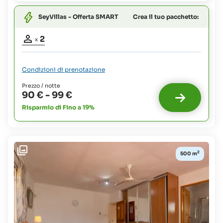
Crea il tuo pacchetto:
SeyVillas - Offerta SMART
Partecipanti
2
x
adulti:
2
Condizioni di prenotazione
Prezzo / notte
90 €
-
99 €
Risparmio di Fino a 19%
2
500 m