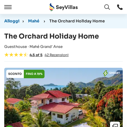
Aperto
Aperto
/
Alloggi
›
Mahé
›
The Orchard Holiday Home
Chiudere
The Orchard Holiday Home
Guesthouse · Mahé Grand' Anse
4.5
of
5
42
Recensioni
SMART
SCONTO
FINO A 19%