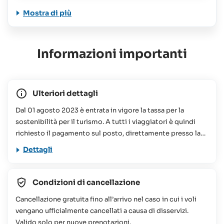
Mostra di più
Informazioni importanti
Ulteriori dettagli
Dal 01 agosto 2023 è entrata in vigore la tassa per la
sostenibilità per il turismo. A tutti i viaggiatori è quindi
richiesto il pagamento sul posto, direttamente presso la
struttura prenotata, di un importo che oscilla tra le 75 e le
Dettagli
100 Rupie Seychellesi a persona, a notte. Questo
contributo viene utilizzato per vari progetti di
conservazione alle Seychelles. Per ulteriori informazioni
Condizioni di cancellazione
potete consultare le nostre
FAQs
Cancellazione gratuita fino all’arrivo nel caso in cui i voli
Il viaggio proposto non è consigliato per persone a
vengano ufficialmente cancellati a causa di disservizi.
mobilità ridotta (per maggiori informazioni o richieste non
Valido solo per nuove prenotazioni.