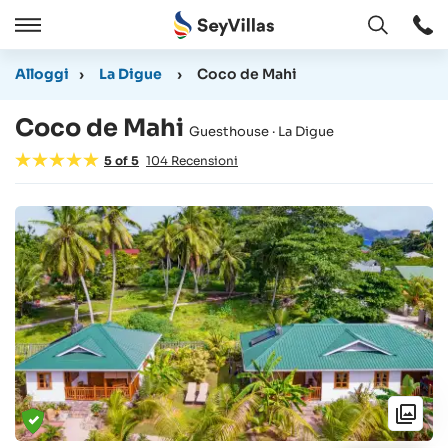
Aperto
Aperto
/
Alloggi
›
La Digue
›
Coco de Mahi
Chiudere
Coco de Mahi
Guesthouse · La Digue
5
of
5
104
Recensioni