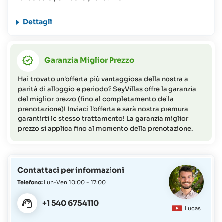
esitate a contattare il Team SeyVillas).
Dettagli
Garanzia Miglior Prezzo
Hai trovato un'offerta più vantaggiosa della nostra a
parità di alloggio e periodo? SeyVillas offre la garanzia
del miglior prezzo (fino al completamento della
prenotazione)! Inviaci l'offerta e sarà nostra premura
garantirti lo stesso trattamento! La garanzia miglior
prezzo si applica fino al momento della prenotazione.
Contattaci per informazioni
Telefono:
Lun-Ven 10:00 - 17:00
+1 540 6754110
Lucas