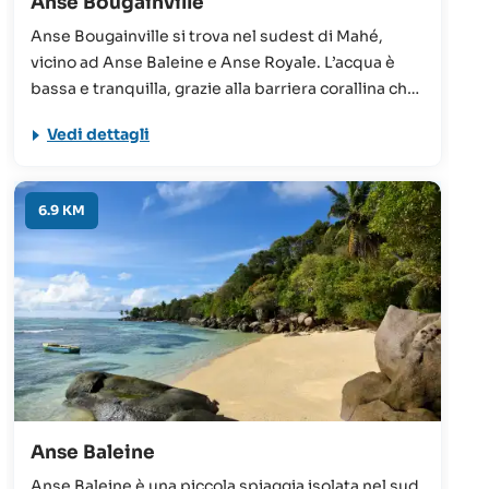
Anse Bougainville
Anse Bougainville si trova nel sudest di Mahé,
vicino ad Anse Baleine e Anse Royale. L’acqua è
bassa e tranquilla, grazie alla barriera corallina che
protegge la spiaggia, rendendola adatta ai bambini
Vedi dettagli
e ai nuotatori meno esperti. Nelle vicinanze vi sono
inoltre negozi e ristoranti.
6.9 KM
Anse Baleine
Anse Baleine è una piccola spiaggia isolata nel sud