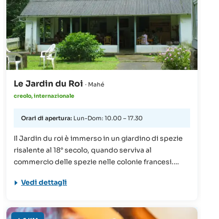
ordinazioni da fare in anticipo possono essere
effettuate per telefono!
Le Jardin du Roi
· Mahé
creolo, internazionale
Orari di apertura:
Lun-Dom: 10.00 – 17.30
Il Jardin du roi è immerso in un giardino di spezie
risalente al 18° secolo, quando serviva al
commercio delle spezie nelle colonie francesi.
Perfetto per gli amanti della natura, che dopo una
Vedi dettagli
passeggiata tra la natura potranno gustare un
ottimo pasto à la carte preparato con le spezie
coltivate in loco.