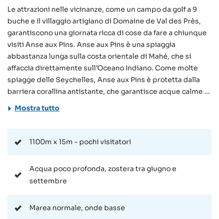
Le attrazioni nelle vicinanze, come un campo da golf a 9
buche e il villaggio artigiano di Domaine de Val des Près,
garantiscono una giornata ricca di cose da fare a chiunque
visiti Anse aux Pins. Anse aux Pins è una spiaggia
abbastanza lunga sulla costa orientale di Mahé, che si
affaccia direttamente sull’Oceano Indiano. Come molte
spiagge delle Seychelles, Anse aux Pins è protetta dalla
barriera corallina antistante, che garantisce acque calme e
poco profonde lungo tutto il tratto costiero. L’acqua è così
Mostra tutto
bassa che alle volte, quando c’è la bassa marea, è
addirittura possibile passeggiare fino alla barriera
corallina. La spiaggia è facilmente raggiungibile in pullman,
1100m x 15m - pochi visitatori
grazie alla vicina fermata. E’ possibile anche arrivare in
auto, ma vi sono pochi parcheggi nelle vicinanze. La
Acqua poco profonda, zostera tra giugno e
spiaggia è vicina a numerosi negozi, ristoranti e alcune
settembre
sistemazioni, perciò gli ospiti di queste strutture possono
semplicemente camminare fino a Anse aux Pins. La
Marea normale, onde basse
spiaggia non offre di per sé molte attività, lo fanno in