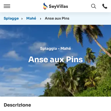
Aperto
Aperto
/
Spiagge
›
Mahé
›
Anse aux Pins
Chiudere
Spiaggia - Mahé
Anse aux Pins
Descrizione