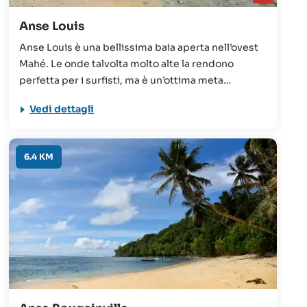
Anse Louis
Anse Louis è una bellissima baia aperta nell’ovest
Mahé. Le onde talvolta molto alte la rendono
perfetta per i surfisti, ma è un’ottima meta
giornaliera anche per tutti gli altri turisti, anche
Vedi dettagli
grazie ai buoni collegamenti (strada e fermata
dell’autobus nelle vicinanze).
6.4 KM