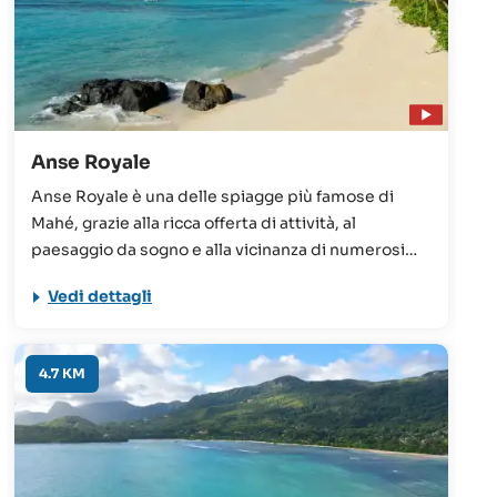
Anse Royale
Anse Royale è una delle spiagge più famose di
Mahé, grazie alla ricca offerta di attività, al
paesaggio da sogno e alla vicinanza di numerosi
hotel e sistemazioni. La spiaggia è situata nel
Vedi dettagli
sudest dell’isola e viene definita la “Beau Vallon del
sud”.
4.7 KM