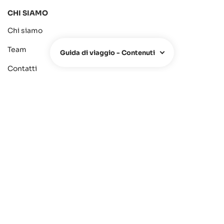
CHI SIAMO
Chi siamo
Team
Guida di viaggio - Contenuti
Contatti
FAQ
Hotel Owners
Agenzie di Viaggio
Area Stampa
L'azienda
Privacy
Condizioni
Newsletter