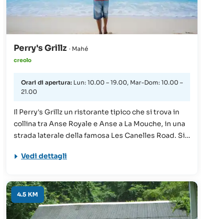
Perry's Grillz
· Mahé
creolo
Orari di apertura:
Lun: 10.00 – 19.00, Mar-Dom: 10.00 –
21.00
Il Perry's Grillz un ristorante tipico che si trova in
collina tra Anse Royale e Anse a La Mouche, in una
strada laterale della famosa Les Canelles Road. Si
affaccia su foreste tropicali sempreverdi. Offre
Vedi dettagli
piatti creoli e barbecue (utilizzando un carbone
locale). Un altro punto forte del ristorante è il
servizio di consegna direttamente in spiaggia (da
settembre ad aprile). Durante questo periodo, gli
4.5 KM
ospiti possono farsi portare i piatti, sempre
preparati al momento, direttamente in spiaggia. Le