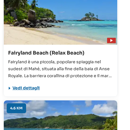
Fairyland Beach (Relax Beach)
Fairyland è una piccola, popolare spiaggia nel
sudest di Mahé, situata alla fine della baia di Anse
Royale. La barriera corallina di protezione e il mare
quindi calmo e poco profondo offrono le condizioni
Vedi dettagli
ideali per nuotare e fare snorkeling. Numerosi
ristoranti e negozi nelle immediate vicinanze.
4.6 KM