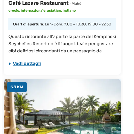
Café Lazare Restaurant
· Mahé
creolo, internazionale, asiatico, indiano
Orari di apertura:
Lun-Dom: 7.00 – 10.30, 19.00 – 22.30
Questo ristorante all'aperto fa parte del Kempinski
Seychelles Resort ed è il luogo ideale per gustare
cibi deliziosi circondanti da un paesaggio da
sogno. Una colazione equilibrata, un ricco buffet o
Vedi dettagli
una pausa caffè: qui troverete in ogni occasione
quello che fa per voi.
6.9 KM