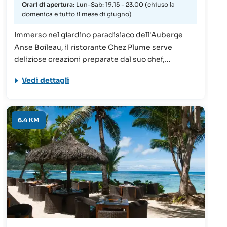
Orari di apertura:
Lun-Sab: 19.15 - 23.00 (chiuso la
domenica e tutto il mese di giugno)
Immerso nel giardino paradisiaco dell'Auberge
Anse Boileau, il ristorante Chez Plume serve
deliziose creazioni preparate dal suo chef,
proveniente dalle isole Mauritius. Il ristorante è in
Vedi dettagli
attività dal 1986 ed è una tappa obbligata per ogni
turista alle Seychelles grazie a specialità come il
pesce spada affumicato o il filetto di pesce con
salsa al frutto della passione. Inoltre, è considerato
6.4 KM
uno dei migliori dell'isola!