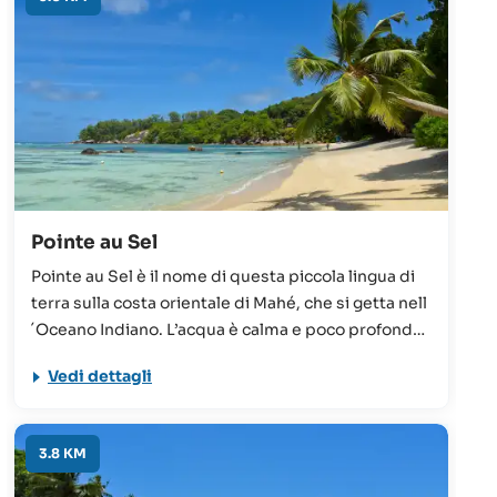
Pointe au Sel
Pointe au Sel è il nome di questa piccola lingua di
terra sulla costa orientale di Mahé, che si getta nell
´Oceano Indiano. L’acqua è calma e poco profonda,
l’atmosfera tranquilla e rilassante. Questa spiaggia
Vedi dettagli
è adatta per nuotare, fare snorkeling e windsurf.
Un luogo perfetto per un picnic in coppia o in
famiglia.
3.8 KM