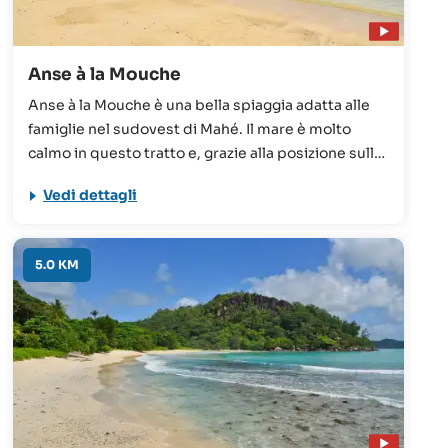
Anse à la Mouche
Anse à la Mouche è una bella spiaggia adatta alle
famiglie nel sudovest di Mahé. Il mare è molto
calmo in questo tratto e, grazie alla posizione sulla
costa occidentale, la sera si possono ammirare
Vedi dettagli
tramonti meravigliosi.
5.0 KM