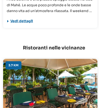
di Mahé. Le acque poco profonde e le onde basse
danno vita ad un’atmosfera rilassata. Il weekend è
possibile incontrare i seicellesi, che vengono
Vedi dettagli
spesso a fare un picnic sulla spiaggia.
Ristoranti nelle vicinanze
3.7 KM