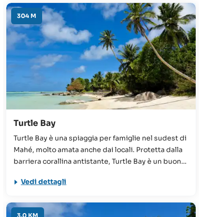
304 M
Turtle Bay
Turtle Bay è una spiaggia per famiglie nel sudest di
Mahé, molto amata anche dai locali. Protetta dalla
barriera corallina antistante, Turtle Bay è un buon
punto per fare snorkeling ed è facilmente
Vedi dettagli
raggiungibile percorrendo la strada limitrofa. Una
meta davvero imperdibile!
3.0 KM