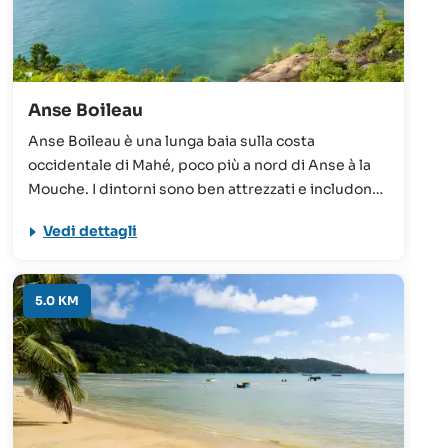
Anse Boileau
Anse Boileau è una lunga baia sulla costa
occidentale di Mahé, poco più a nord di Anse à la
Mouche. I dintorni sono ben attrezzati e includono
una stazione di polizia, negozi, pensioni e
Vedi dettagli
supermercati. La spiaggia offre invece acque
calme e poco profonde, perfette per nuotare, fare
snorkeling e windsurf.
5.0 KM