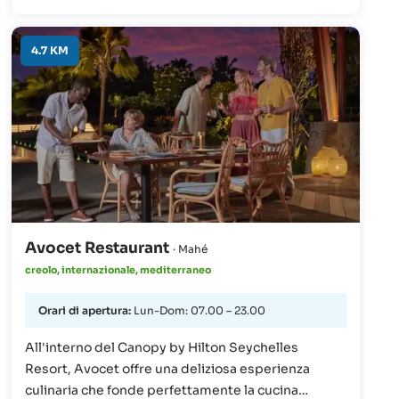
spezie intense, spiedini alla griglia ed erbe
aromatiche. L'atmosfera è vivace e allegra,
caratterizzata dall'energia delle cucine di strada.
4.7 KM
Qui viene servito cibo semplice ma saporito, che
riflette la cultura gastronomica del sud-est
asiatico.
Avocet Restaurant
· Mahé
creolo, internazionale, mediterraneo
Orari di apertura:
Lun-Dom: 07.00 – 23.00
All'interno del Canopy by Hilton Seychelles
Resort, Avocet offre una deliziosa esperienza
culinaria che fonde perfettamente la cucina