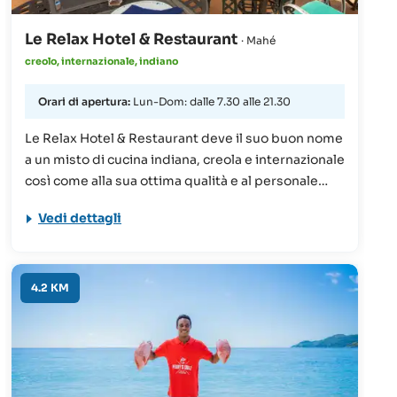
Le Relax Hotel & Restaurant
· Mahé
creolo, internazionale, indiano
Orari di apertura:
Lun-Dom: dalle 7.30 alle 21.30
Le Relax Hotel & Restaurant deve il suo buon nome
a un misto di cucina indiana, creola e internazionale
così come alla sua ottima qualità e al personale
cordiale. Se volete rendere la vostra vacanza
Vedi dettagli
indimenticabile dovete assolutamente provare
questo ristorante!
4.2 KM