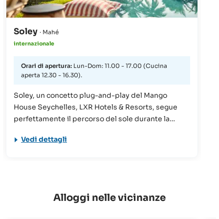
Soley
· Mahé
internazionale
Orari di apertura:
Lun-Dom: 11.00 - 17.00 (Cucina
aperta 12.30 - 16.30).
Soley, un concetto plug-and-play del Mango
House Seychelles, LXR Hotels & Resorts, segue
perfettamente il percorso del sole durante la
giornata. Conosciuto per le sue eccitanti attività
Vedi dettagli
acquatiche, Soley offre snorkeling, kayak e paddle
boarding, assicurando un divertimento senza fine
ai più avventurosi. Gli ospiti possono rilassarsi
nella grande piscina a forma di mandorla,
sorseggiare cocktail sapientemente preparati e
Alloggi nelle vicinanze
gustare un pranzo delizioso. L'atmosfera vivace e
gli splendidi dintorni lo rendono il luogo ideale per