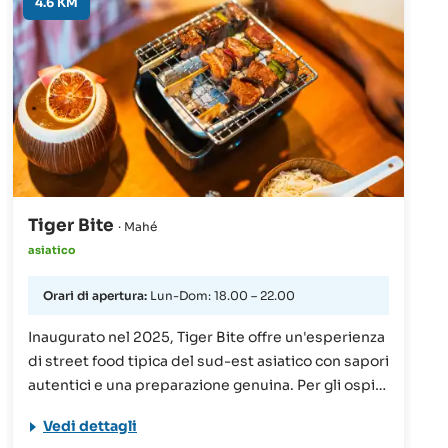
4.6 KM
Tiger Bite
· Mahé
asiatico
Orari di apertura:
Lun-Dom: 18.00 – 22.00
Inaugurato nel 2025, Tiger Bite offre un'esperienza
di street food tipica del sud-est asiatico con sapori
autentici e una preparazione genuina. Per gli ospiti
che desiderano scoprire la cucina del sud-est
Vedi dettagli
asiatico, il menù ispirato allo street food propone