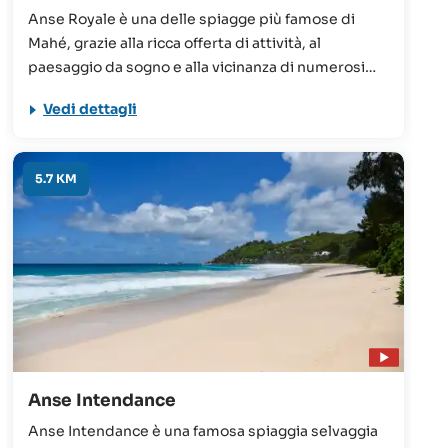
Anse Royale è una delle spiagge più famose di
Mahé, grazie alla ricca offerta di attività, al
paesaggio da sogno e alla vicinanza di numerosi
hotel e sistemazioni. La spiaggia è situata nel
Vedi dettagli
sudest dell’isola e viene definita la “Beau Vallon del
sud”.
5.7 KM
Anse Intendance
Anse Intendance è una famosa spiaggia selvaggia