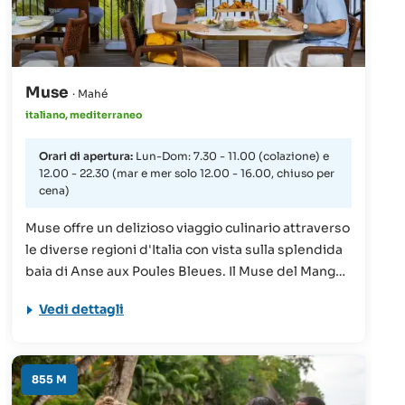
Muse
· Mahé
italiano, mediterraneo
Orari di apertura:
Lun-Dom: 7.30 - 11.00 (colazione) e
12.00 - 22.30 (mar e mer solo 12.00 - 16.00, chiuso per
cena)
Muse offre un delizioso viaggio culinario attraverso
le diverse regioni d'Italia con vista sulla splendida
baia di Anse aux Poules Bleues. Il Muse del Mango
House Seychelles, LXR Hotels & Resorts, luogo
Vedi dettagli
ideale per riunirsi con la famiglia e gli amici, offre il
suo meglio con piatti da condividere che
celebrano la raffinata unione di sapori italiani.
L'ambiente del ristorante è invitante come il suo
855 M
menù e lo rende un luogo perfetto per creare