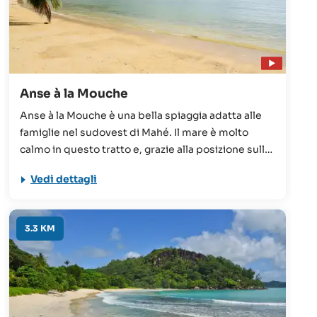
Anse à la Mouche
Anse à la Mouche è una bella spiaggia adatta alle
famiglie nel sudovest di Mahé. Il mare è molto
calmo in questo tratto e, grazie alla posizione sulla
costa occidentale, la sera si possono ammirare
Vedi dettagli
tramonti meravigliosi.
3.3 KM