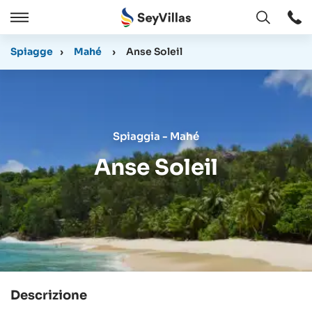
Aperto
Aperto
/
Spiagge
›
Mahé
›
Anse Soleil
Chiudere
Spiaggia - Mahé
Anse Soleil
Descrizione