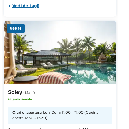
aperitivo rilassato a un vivace scenario notturno.
Vedi dettagli
Cena sulla terrazza panoramica sotto le stelle o
festeggia con gli amici. Un ambiente elegante e
vibrante, perfetto per momenti da condividere –
presso Mango House Seychelles, LXR Hotels &
965 M
Resorts.
Soley
· Mahé
internazionale
Orari di apertura:
Lun-Dom: 11.00 - 17.00 (Cucina
aperta 12.30 - 16.30).