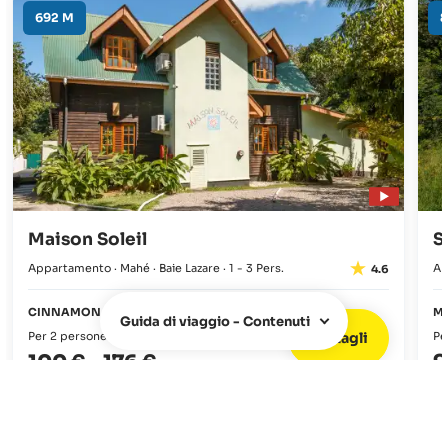
692 M
Maison Soleil
S
Appartamento · Mahé · Baie Lazare · 1 - 3 Pers.
Ap
4.6
CINNAMON MINI SUITE
M
Guida di viaggio - Contenuti
Dettagli
Per 2 persone / notte
Pe
100 €
-
176 €
9