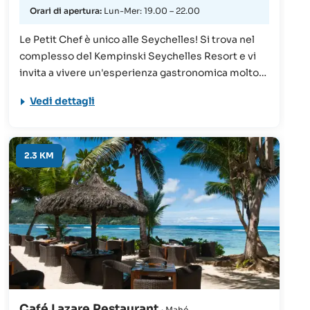
Orari di apertura:
Lun-Mer: 19.00 – 22.00
Le Petit Chef è unico alle Seychelles! Si trova nel
complesso del Kempinski Seychelles Resort e vi
invita a vivere un'esperienza gastronomica molto
speciale. Qui potrete vivere un viaggio culinario
Vedi dettagli
direttamente nel vostro piatto grazie alla più
recente tecnologia 3D. Godetevi la combinazione
di un'ottima cucina e di un cinema esclusivo
direttamente sulla vostra tavola.
2.3 KM
Café Lazare Restaurant
· Mahé