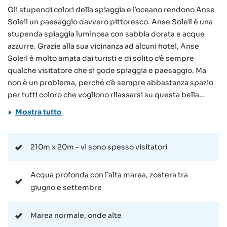
Gli stupendi colori della spiaggia e l’oceano rendono Anse
Soleil un paesaggio davvero pittoresco. Anse Soleil è una
stupenda spiaggia luminosa con sabbia dorata e acque
azzurre. Grazie alla sua vicinanza ad alcuni hotel, Anse
Soleil è molto amata dai turisti e di solito c’è sempre
qualche visitatore che si gode spiaggia e paesaggio. Ma
non è un problema, perché c’è sempre abbastanza spazio
per tutti coloro che vogliono rilassarsi su questa bella
spiaggia. Se non soggiornate nei pressi di Anse Soleil,
Mostra tutto
potete comunque raggiungerla senza tante difficoltà
prendendo l’autobus (che ferma a circa 200 m dalla
spiaggia) o venire in macchina e parcheggiarla vicino alla
210m x 20m - vi sono spesso visitatori
spiaggia o al ristorante. Così anche coloro che risiedono in
un’altra zona di Mahé possono venire ad Anse Soleil se lo
Acqua profonda con l’alta marea, zostera tra
desiderano e gustarsi magari una deliziosa cena al
giugno e settembre
ristorante sulla spiaggia. Oltre al ristorante, Anse Soleil
offre tutto l’anno buone condizioni per nuotare e fare
Marea normale, onde alte
snorkeling, così come per praticare surf (in diversi punti). I