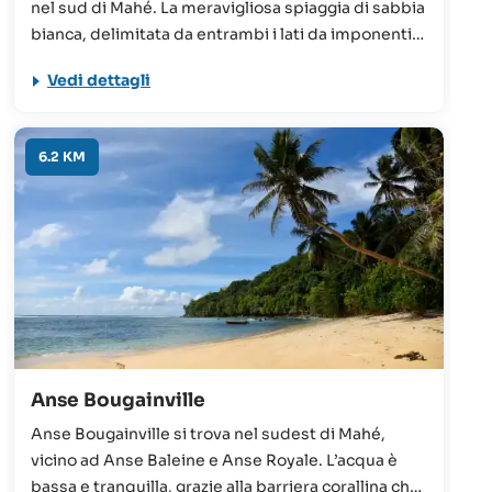
nel sud di Mahé. La meravigliosa spiaggia di sabbia
bianca, delimitata da entrambi i lati da imponenti
rocce granitiche, è una delle più belle dell’isola, se
Vedi dettagli
non del mondo intero. Tra maggio e settembre le
onde diventano particolarmente forti ed è quindi
sconsigliato nuotare.
6.2 KM
Anse Bougainville
Anse Bougainville si trova nel sudest di Mahé,
vicino ad Anse Baleine e Anse Royale. L’acqua è
bassa e tranquilla, grazie alla barriera corallina che