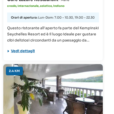
creolo, internazionale, asiatico, indiano
Orari di apertura:
Lun-Dom: 7.00 – 10.30, 19.00 – 22.30
Questo ristorante all'aperto fa parte del Kempinski
Seychelles Resort ed è il luogo ideale per gustare
cibi deliziosi circondanti da un paesaggio da
sogno. Una colazione equilibrata, un ricco buffet o
Vedi dettagli
una pausa caffè: qui troverete in ogni occasione
quello che fa per voi.
2.4 KM