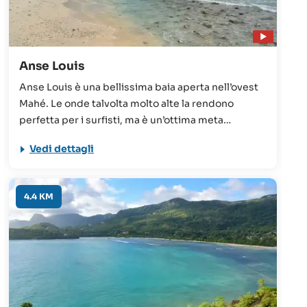
Anse Louis
Anse Louis è una bellissima baia aperta nell’ovest
Mahé. Le onde talvolta molto alte la rendono
perfetta per i surfisti, ma è un’ottima meta
giornaliera anche per tutti gli altri turisti, anche
Vedi dettagli
grazie ai buoni collegamenti (strada e fermata
dell’autobus nelle vicinanze).
4.4 KM