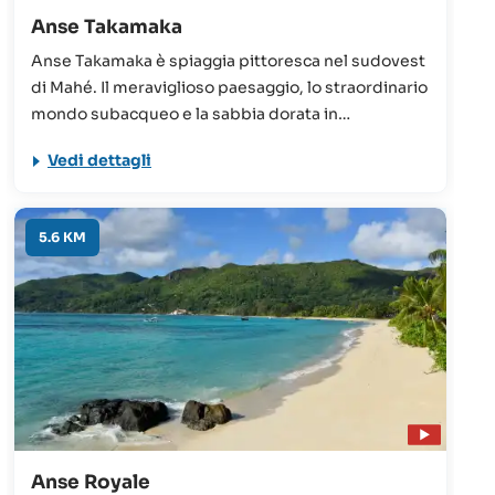
Anse Takamaka
Anse Takamaka è spiaggia pittoresca nel sudovest
di Mahé. Il meraviglioso paesaggio, lo straordinario
mondo subacqueo e la sabbia dorata in
combinazione con le imponenti palme e gli alberi
Vedi dettagli
takamaka (da cui prende il nome) fanno di questa
spiaggia un vero e proprio tesoro di Mahé, la
maggiore isola delle Seychelles.
5.6 KM
Anse Royale