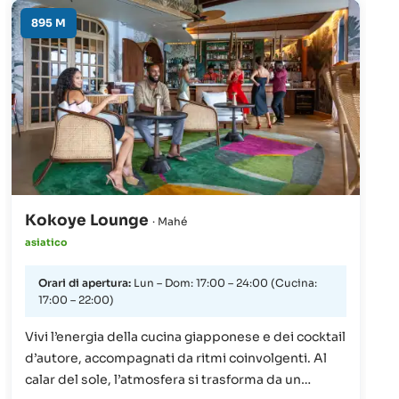
menù ideato da un team del posto, invitando gli
ospiti a scoprire gli stuzzicanti sapori della
895 M
regione.
Kokoye Lounge
· Mahé
asiatico
Orari di apertura:
Lun – Dom: 17:00 – 24:00 (Cucina:
17:00 – 22:00)
Vivi l’energia della cucina giapponese e dei cocktail
d’autore, accompagnati da ritmi coinvolgenti. Al
calar del sole, l’atmosfera si trasforma da un