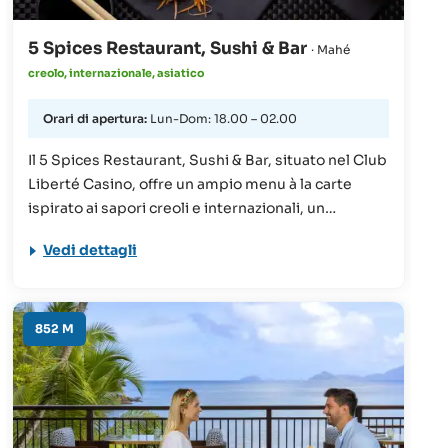
5 Spices Restaurant, Sushi & Bar
· Mahé
creolo, internazionale, asiatico
Orari di apertura:
Lun-Dom: 18.00 – 02.00
Il 5 Spices Restaurant, Sushi & Bar, situato nel Club
Liberté Casino, offre un ampio menu à la carte
ispirato ai sapori creoli e internazionali, un
eccellente menu di sushi considerato uno dei
Vedi dettagli
migliori dell'isola e un menu di snack deliziosi. È
inoltre disponibile un'ampia selezione di cocktail,
birre e liquori locali e d'importazione. (Ingresso a
partire dai 18 anni, con abbigliamento è casual -
852 M
berretti/cappelli e camicie senza maniche per gli
uomini non sono ammessi).