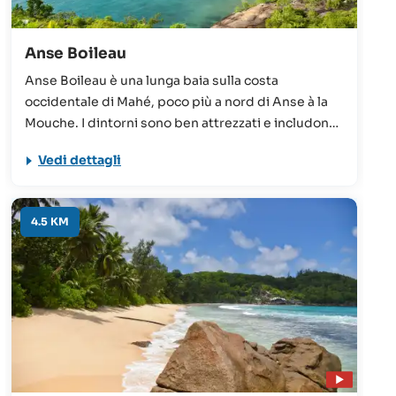
Anse Boileau
Anse Boileau è una lunga baia sulla costa
occidentale di Mahé, poco più a nord di Anse à la
Mouche. I dintorni sono ben attrezzati e includono
una stazione di polizia, negozi, pensioni e
Vedi dettagli
supermercati. La spiaggia offre invece acque
calme e poco profonde, perfette per nuotare, fare
snorkeling e windsurf.
4.5 KM