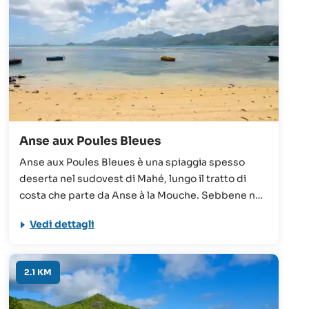
Anse aux Poules Bleues
Anse aux Poules Bleues è una spiaggia spesso
deserta nel sudovest di Mahé, lungo il tratto di
costa che parte da Anse à la Mouche. Sebbene non
sia la spiaggia più bella dei dintorni, l’acqua calma
Vedi dettagli
e bassa assieme alla galleria d’arte sono motivi
validi per venire a vederla.
2.1 KM