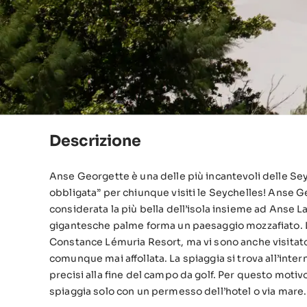
Descrizione
Anse Georgette è una delle più incantevoli delle Seyc
obbligata” per chiunque visiti le Seychelles! Anse Georgette è una spiaggia da sogno nel nord di Praslin ed è
considerata la più bella dell’isola insieme ad Anse L
gigantesche palme forma un paesaggio mozzafiato. La
Constance Lémuria Resort, ma vi sono anche visitato
comunque mai affollata. La spiaggia si trova all’interno della proprietà del Constance Lémuria Resort, per essere
precisi alla fine del campo da golf. Per questo motiv
spiaggia solo con un permesso dell’hotel o via mare.