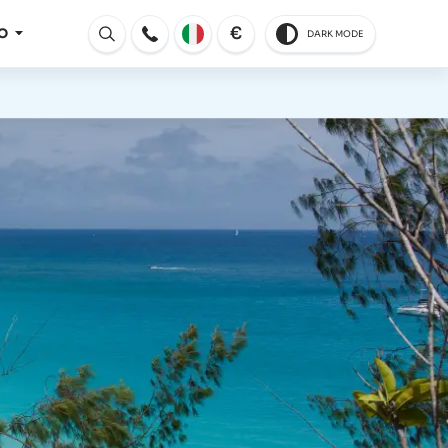
€
O
DARK MODE
Aperto