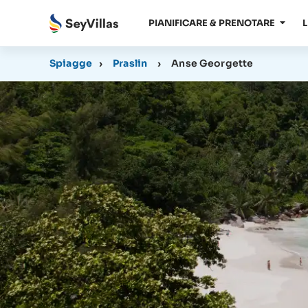
PIANIFICARE & PRENOTARE
L
Spiagge
›
Praslin
›
Anse Georgette