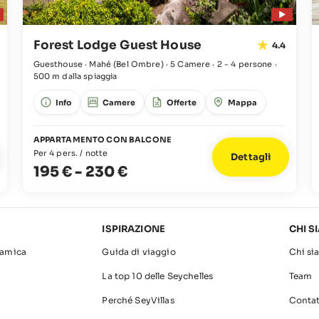
Forest Lodge Guest House
4.4
Guesthouse · Mahé
(Bel Ombre)
·
5 Camere
·
2 - 4 persone
·
500 m dalla spiaggia
Info
Camere
Offerte
Mappa
APPARTAMENTO CON BALCONE
Per 4 pers. / notte
Dettagli
195 €
-
230 €
ISPIRAZIONE
CHI S
amica
Guida di viaggio
Chi si
La top 10 delle Seychelles
Team
Perché SeyVillas
Contat