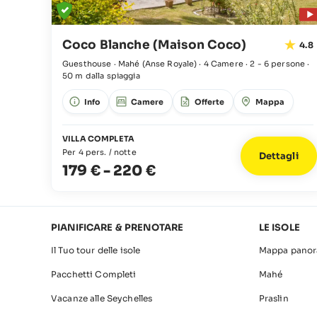
Coco Blanche (Maison Coco)
4.8
Guesthouse · Mahé
(Anse Royale)
·
4 Camere
·
2 - 6 persone
·
50 m dalla spiaggia
Info
Camere
Offerte
Mappa
VILLA COMPLETA
Per 4 pers. / notte
Dettagli
179 €
-
220 €
PIANIFICARE & PRENOTARE
LE ISOLE
Il Tuo tour delle isole
Mappa panor
Pacchetti Completi
Mahé
Vacanze alle Seychelles
Praslin