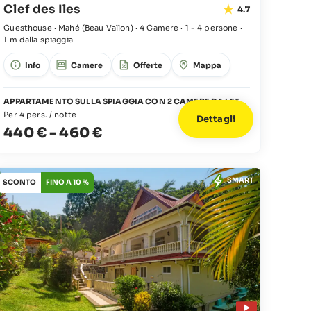
Clef des Iles
4.7
Guesthouse · Mahé
(Beau Vallon)
·
4 Camere
·
1 - 4 persone
·
1 m dalla spiaggia
Info
Camere
Offerte
Mappa
APPARTAMENTO SULLA SPIAGGIA CON 2 CAMERE DA LETTO
Per 4 pers. / notte
Dettagli
440 €
-
460 €
SMART
SCONTO
FINO A 10 %