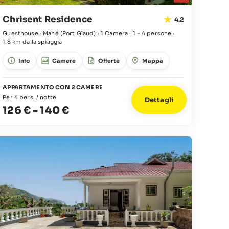
Chrisent Residence
4.2
Guesthouse · Mahé
(Port Glaud)
·
1 Camera
·
1 - 4 persone
·
1.8 km dalla spiaggia
Info
Camere
Offerte
Mappa
APPARTAMENTO CON 2 CAMERE
Per 4 pers. / notte
Dettagli
126 €
-
140 €