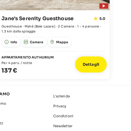
Jane's Serenity Guesthouse
5.0
Guesthouse · Mahé
(Baie Lazare)
·
2 Camere
·
1 - 4 persone
·
1.3 km dalla spiaggia
Info
Camere
Mappa
APPARTAMENTO AUTHURIUM
Per 4 pers. / notte
Dettagli
137 €
IAMO
L'azienda
amo
Privacy
Condizioni
ti
Newsletter