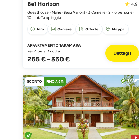
Bel Horizon
4.9
Guesthouse · Mahé
(Beau Vallon)
·
3 Camere
·
2 - 6 persone
·
10 m dalla spiaggia
Info
Camere
Offerte
Mappa
APPARTAMENTO TAKAMAKA
Per 4 pers. / notte
Dettagli
265 €
-
350 €
SMART
SCONTO
FINO A 5 %