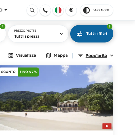
€
O
DARK MODE
Aperto
1
3
PREZZO/NOTTE
Tutti i filtri
Tutti i prezzi
|
|
Visualizza
Mappa
Popolarità
SCONTO
FINO A 7 %