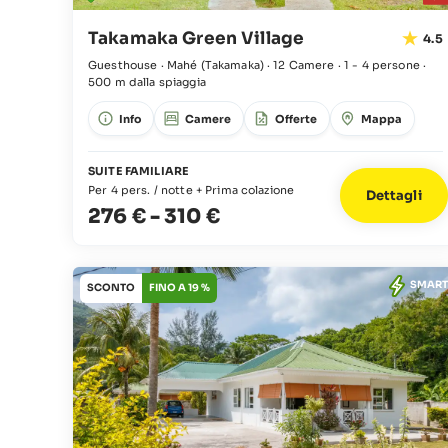
Takamaka Green Village
4.5
Guesthouse · Mahé
(Takamaka)
·
12 Camere
·
1 - 4 persone
·
500 m dalla spiaggia
Info
Camere
Offerte
Mappa
SUITE FAMILIARE
Per 4 pers. / notte + Prima colazione
Dettagli
276 €
-
310 €
SMART
SCONTO
FINO A 19 %