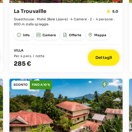
La Trouvaille
5.0
Guesthouse · Mahé
(Baie Lazare)
·
4 Camere
·
2 - 4 persone
·
800 m dalla spiaggia
Info
Camere
Offerte
Mappa
VILLA
Per 4 pers. / notte
Dettagli
285 €
SMART
SCONTO
FINO A 10 %