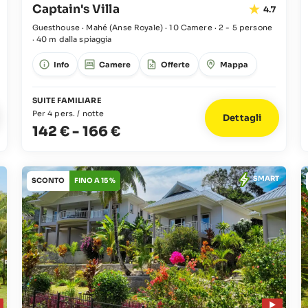
Captain's Villa
4.7
Guesthouse · Mahé
(Anse Royale)
·
10 Camere
·
2 - 5 persone
·
40 m dalla spiaggia
Info
Camere
Offerte
Mappa
SUITE FAMILIARE
Per 4 pers. / notte
Dettagli
142 €
-
166 €
SMART
SCONTO
FINO A 15 %