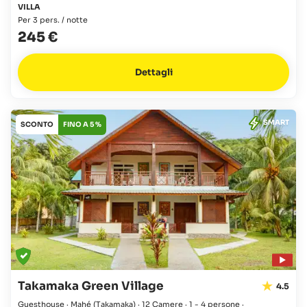
VILLA
Per 3 pers. / notte
245 €
Dettagli
SMART
SCONTO
FINO A 5 %
Takamaka Green Village
4.5
Guesthouse · Mahé
(Takamaka)
·
12 Camere
·
1 - 4 persone
·