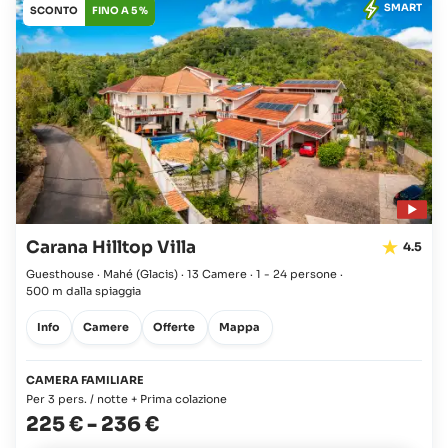
SMART
SCONTO
FINO A 5 %
Carana Hilltop Villa
4.5
Guesthouse · Mahé
(Glacis)
·
13 Camere
·
1 - 24 persone
·
500 m dalla spiaggia
Info
Camere
Offerte
Mappa
CAMERA FAMILIARE
Per 3 pers. / notte + Prima colazione
225 €
-
236 €