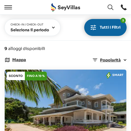
Aperto
Aperto
/
3
Chiudere
CHECK-IN / CHECK-OUT
Tutti I Filtri
Seleziona il periodo
9
alloggi disponibili
Mappa
Popolarità
SMART
SCONTO
FINO A 19 %