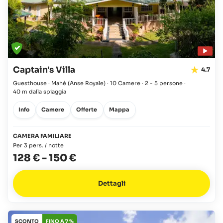
Captain's Villa
4.7
Guesthouse · Mahé
(Anse Royale)
·
10 Camere
·
2 - 5 persone
·
40 m dalla spiaggia
Info
Camere
Offerte
Mappa
CAMERA FAMILIARE
Per 3 pers. / notte
128 €
-
150 €
Dettagli
SCONTO
FINO A 7 %