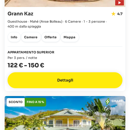
Grann Kaz
4.7
Guesthouse · Mahé
(Anse Boileau)
·
6 Camere
·
1 - 3 persone
·
400 m dalla spiaggia
Info
Camere
Offerte
Mappa
APPARTAMENTO SUPERIOR
Per 3 pers. / notte
122 €
-
150 €
Dettagli
SMART
SCONTO
FINO A 15 %