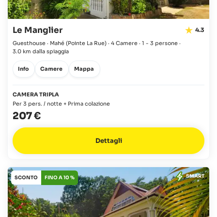
Le Manglier
4.3
Guesthouse · Mahé
(Pointe La Rue)
·
4 Camere
·
1 - 3 persone
·
3.0 km dalla spiaggia
Info
Camere
Mappa
CAMERA TRIPLA
Per 3 pers. / notte + Prima colazione
207 €
Dettagli
SMART
SCONTO
FINO A 10 %