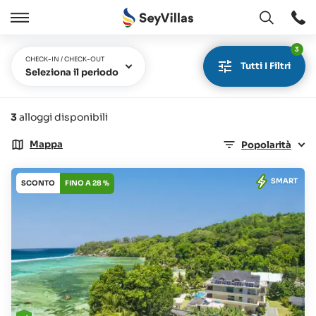
Aperto
Aperto
/
3
Chiudere
CHECK-IN / CHECK-OUT
Tutti I Filtri
Seleziona il periodo
3
alloggi disponibili
Mappa
Popolarità
SMART
SCONTO
FINO A 28 %