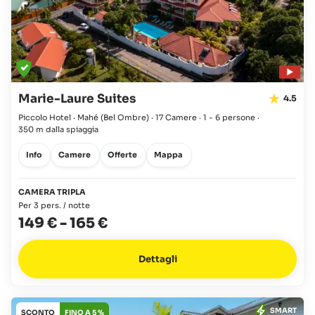
Marie-Laure Suites
4.5
Piccolo Hotel · Mahé
(Bel Ombre)
·
17 Camere
·
1 - 6 persone
·
350 m dalla spiaggia
Info
Camere
Offerte
Mappa
CAMERA TRIPLA
Per 3 pers. / notte
149 €
-
165 €
Dettagli
SMART
SCONTO
FINO A 5 %