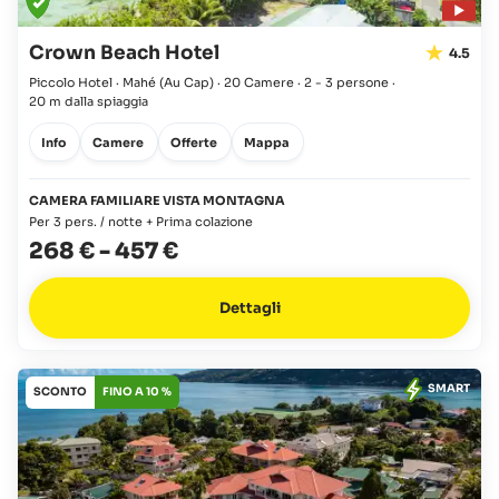
Crown Beach Hotel
4.5
Piccolo Hotel · Mahé
(Au Cap)
·
20 Camere
·
2 - 3 persone
·
20 m dalla spiaggia
Info
Camere
Offerte
Mappa
CAMERA FAMILIARE VISTA MONTAGNA
Per 3 pers. / notte + Prima colazione
268 €
-
457 €
Dettagli
SMART
SCONTO
FINO A 10 %