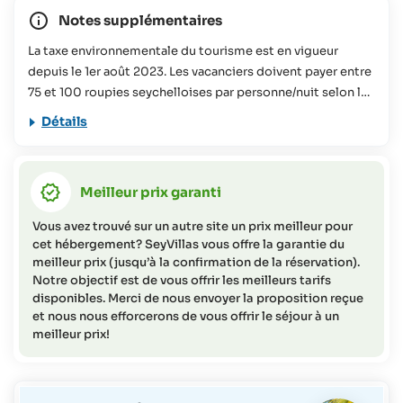
Notes supplémentaires
La taxe environnementale du tourisme est en vigueur
depuis le 1er août 2023. Les vacanciers doivent payer entre
75 et 100 roupies seychelloises par personne/nuit selon la
taille de l'hébergement réservé. Cette contribution sera
Détails
utilisée pour divers projets de conservation aux
Seychelles. Vous trouverez plus d'informations à ce sujet
dans notre
FAQs
Meilleur prix garanti
Cette offre de voyage ne convient pas aux personnes à
mobilité réduite (veuillez contacter SeyVillas pour plus
Vous avez trouvé sur un autre site un prix meilleur pour
d'informations).
cet hébergement? SeyVillas vous offre la garantie du
meilleur prix (jusqu’à la confirmation de la réservation).
Notre objectif est de vous offrir les meilleurs tarifs
disponibles. Merci de nous envoyer la proposition reçue
et nous nous efforcerons de vous offrir le séjour à un
meilleur prix!