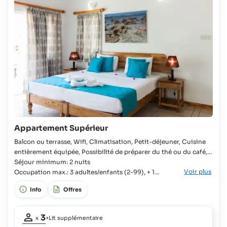
Appartement Supérieur
Balcon ou terrasse, Wifi, Climatisation, Petit-déjeuner, Cuisine
entièrement équipée, Possibilité de préparer du thé ou du café,
Douche, Sèche-cheveux, Télévision Appartement, Chambre, Lit
Séjour minimum: 2 nuits
Voir plus
King-size, 2x Lit simple disponible, Armoire, Lit supplémentaire
Occupation max.: 3 adultes/enfants (2-99), + 1
possible, Salle de bains, Baignoire, Prise rasoir, Cuisine
adulte/enfant (0-99 ans)
Info
Offres
commune entièrement équipée, Kitchenette,
Occupation
3
x
+Lit supplémentaire