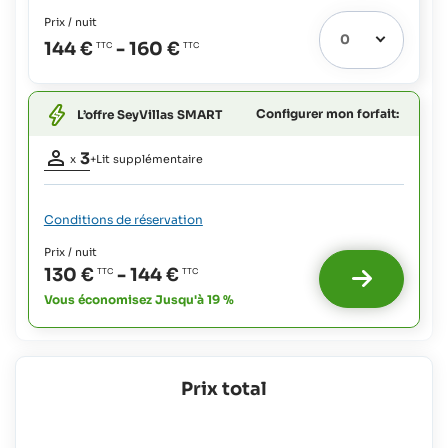
Prix / nuit
Lit extra
1
144 €
-
160 €
possible:
Bébés:
gratuit
Configurer mon forfait:
L’offre SeyVillas SMART
Enfants
Occupation
jusqu'à
3
x
+Lit supplémentaire
5
adultes:
3
ans:
20 €
Lit extra
Conditions de réservation
Enfants
possible
1
jusqu'à
Prix / nuit
:
11
130 €
-
144 €
Bébés:
ans:
Vous économisez Jusqu'à 19 %
gratuit
20 €
Enfants
plus
jusqu'à
67% du
5
coût de
ans:
Prix total
la
pension
20 €
Enfants
Enfants