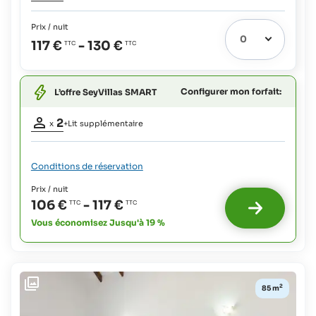
adultes:
2
Prix / nuit
Lit extra
1
117 €
-
130 €
possible:
Bébés:
gratuit
Configurer mon forfait:
L’offre SeyVillas SMART
Occupation
2
x
+Lit supplémentaire
adultes:
2
Lit extra
Conditions de réservation
possible
1
Prix / nuit
:
106 €
-
117 €
Bébés:
Vous économisez Jusqu'à 19 %
gratuit
2
85 m