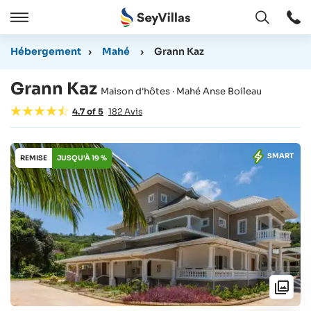
Ouvert
Ouvert
/
Hébergement
›
Mahé
›
Grann Kaz
Cermer
Grann Kaz
Maison d'hôtes · Mahé Anse Boileau
4.7
of
5
182
Avis
SMART
REMISE
JUSQU'À 19 %