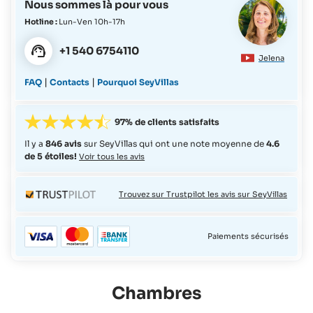
Nous sommes là pour vous
Hotline :
Lun-Ven 10h-17h
+1 540 6754110
Jelena
|
|
FAQ
Contacts
Pourquoi SeyVillas
97% de clients satisfaits
Il y a
846 avis
sur SeyVillas qui ont une note moyenne de
4.6
de 5 étoiles!
Voir tous les avis
Trouvez sur Trustpilot les avis sur SeyVillas
Paiements sécurisés
Chambres