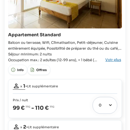
Appartement Standard
Balcon ou terrasse, Wifi, Climatisation, Petit-déjeuner, Cuisine
entièrement équipée, Possibilité de préparer du thé ou du café,
Douche, Sèche-cheveux, Télévision, Douche à l'italienne
Séjour minimum: 2 nuits
Voir plus
Appartement, Chambre, Lit Queen-size, Armoire, Salle de bains,
Occupation max.: 2 adultes (12-99 ans), + 1 bébé (0-
Prise rasoir, Cuisine commune entièrement équipée,
1 ans)
Info
Offres
Réfrigérateur avec compartiment congélateur, Articles de
cuisine, Couverts et vaisselle,
Occupation
1
x
+Lit supplémentaire
adulte:
1
Prix / nuit
Lit extra
1
99 €
-
110 €
possible:
Bébés:
Occupation
gratuit
2
x
+Lit supplémentaire