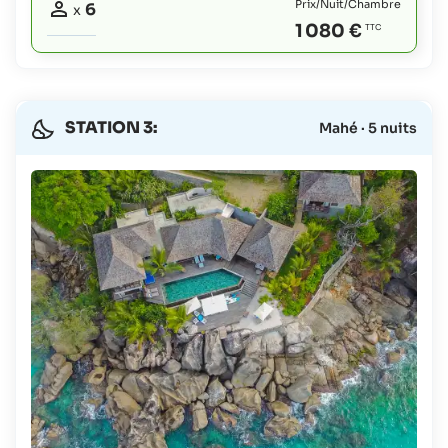
Prix/Nuit/Chambre
6
x
1 080 €
STATION 3:
Mahé · 5 nuits