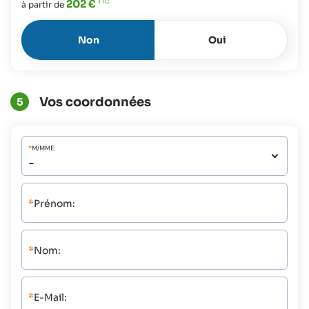
202 €
à partir de
Non
Oui
Vos coordonnées
5
*
M/MME:
*
Prénom:
*
Nom:
*
E-Mail: