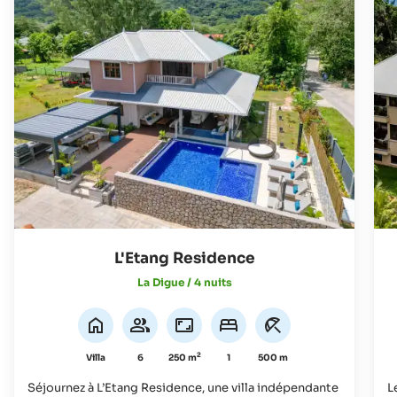
L'Etang Residence
La Digue / 4 nuits
2
Villa
6
250 m
1
500 m
Séjournez à L’Etang Residence, une villa indépendante
L