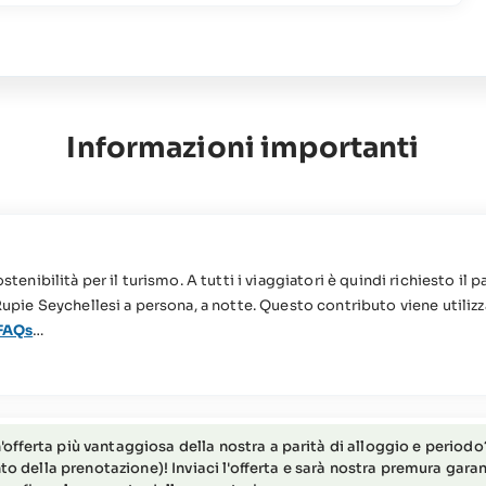
Informazioni importanti
ostenibilità per il turismo. A tutti i viaggiatori è quindi richiesto 
 Rupie Seychellesi a persona, a notte. Questo contributo viene utilizz
FAQs
ilità ridotta (per maggiori informazioni o richieste non esitate a c
'offerta più vantaggiosa della nostra a parità di alloggio e periodo? 
della prenotazione)! Inviaci l'offerta e sarà nostra premura garant