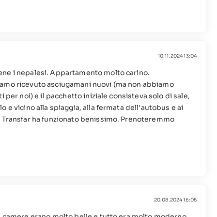
10.11.2024 13:04
ene i nepalesi. Appartamento molto carino.
biamo ricevuto asciugamani nuovi (ma non abbiamo
 per noi) e il pacchetto iniziale consisteva solo di sale,
 e vicino alla spiaggia, alla fermata dell'autobus e ai
a. Transfar ha funzionato benissimo. Prenoteremmo
20.08.2024 16:05
Le camere erano molto belle e tutto era molto moderno.