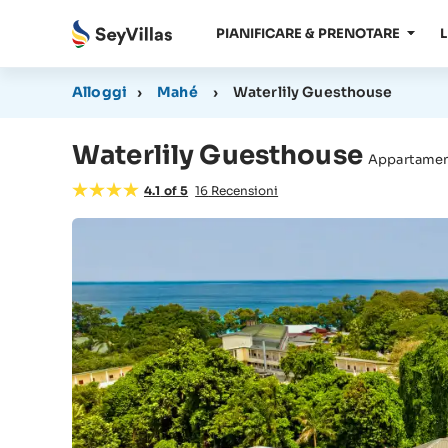
PIANIFICARE & PRENOTARE
L
Alloggi
›
Mahé
›
Waterlily Guesthouse
Waterlily Guesthouse
Appartamen
4.1
of
5
16
Recensioni