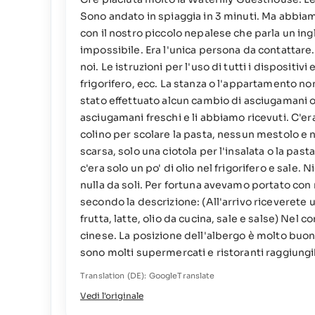
Sono andato in spiaggia in 3 minuti. Ma abbiamo
con il nostro piccolo nepalese che parla un in
impossibile. Era l'unica persona da contattare
noi. Le istruzioni per l'uso di tutti i dispositiv
frigorifero, ecc. La stanza o l'appartamento no
stato effettuato alcun cambio di asciugamani o
asciugamani freschi e li abbiamo ricevuti. C'era
colino per scolare la pasta, nessun mestolo e n
scarsa, solo una ciotola per l'insalata o la past
c'era solo un po' di olio nel frigorifero e sal
nulla da soli. Per fortuna avevamo portato con no
secondo la descrizione: (All'arrivo riceverete
frutta, latte, olio da cucina, sale e salse) Nel
cinese. La posizione dell'albergo è molto buon
sono molti supermercati e ristoranti raggiungib
Translation (DE): GoogleTranslate
Vedi l'originale