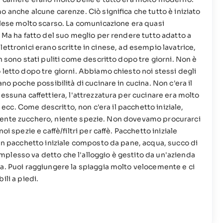
 anche alcune carenze. Ciò significa che tutto è iniziato
glese molto scarso. La comunicazione era quasi
. Ma ha fatto del suo meglio per rendere tutto adatto a
i elettronici erano scritte in cinese, ad esempio lavatrice,
n sono stati puliti come descritto dopo tre giorni. Non è
 letto dopo tre giorni. Abbiamo chiesto noi stessi degli
no poche possibilità di cucinare in cucina. Non c'era il
essuna caffettiera, l'attrezzatura per cucinare era molto
a ecc. Come descritto, non c'era il pacchetto iniziale,
e. Niente zucchero, niente spezie. Non dovevamo procurarci
i spezie e caffè/filtri per caffè. Pacchetto iniziale
 un pacchetto iniziale composto da pane, acqua, succo di
 complesso va detto che l'alloggio è gestito da un'azienda
a. Puoi raggiungere la spiaggia molto velocemente e ci
ili a piedi.