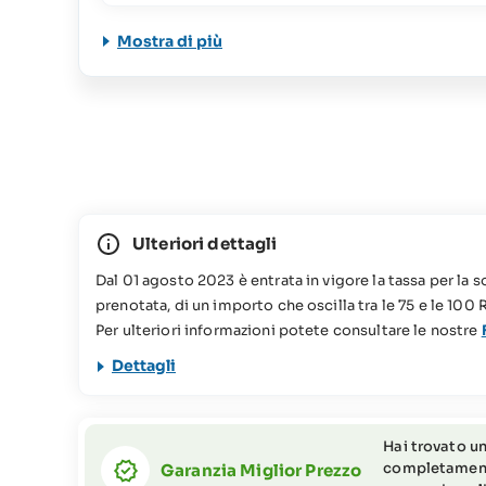
Mostra di più
Ulteriori dettagli
Dal 01 agosto 2023 è entrata in vigore la tassa per la s
prenotata, di un importo che oscilla tra le 75 e le 100
Per ulteriori informazioni potete consultare le nostre
Il viaggio proposto non è consigliato per persone a mob
Dettagli
Hai trovato un
completamento 
Garanzia Miglior Prezzo