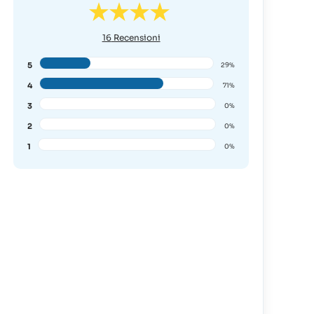
16
Recensioni
5
29%
4
71%
3
0%
2
0%
1
0%