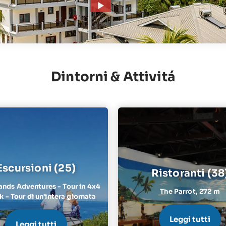
Dintorni & Attivitá
Escursioni (25)
Ristoranti (38
ands Adventures - Tour in 4x4
The Parrot,
272 m
 - Tour di un'intera giornata
Leggi tutti
Leggi tutti