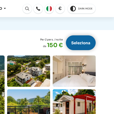
€
O
DARK MODE
Aperto
Per 2 pers.
/ notte
Seleziona
150 €
da