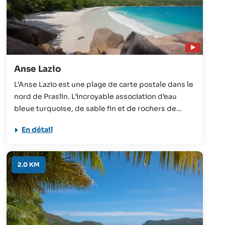
Anse Lazio
L’Anse Lazio est une plage de carte postale dans le
nord de Praslin. L’incroyable association d’eau
bleue turquoise, de sable fin et de rochers de
granit impressionnants font de cette plage l’une
En détail
des plus belles des Seychelles. Il n’est pas
surprenant qu’elle se trouve régulièrement dans le
top 10 des plus belles plages au monde.
2.0 KM