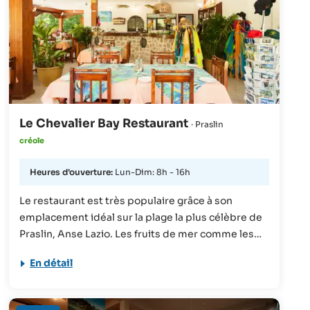
Le Chevalier Bay Restaurant
· Praslin
créole
Heures d'ouverture:
Lun-Dim: 8h - 16h
Le restaurant est très populaire grâce à son
emplacement idéal sur la plage la plus célèbre de
Praslin, Anse Lazio. Les fruits de mer comme les
crevettes à l’ail et les poissons au curry sont
En détail
particulièrement recommandables. Pour ceux qui
n’auraient qu’une petite faim, le restaurant
propose des salades et des frites.