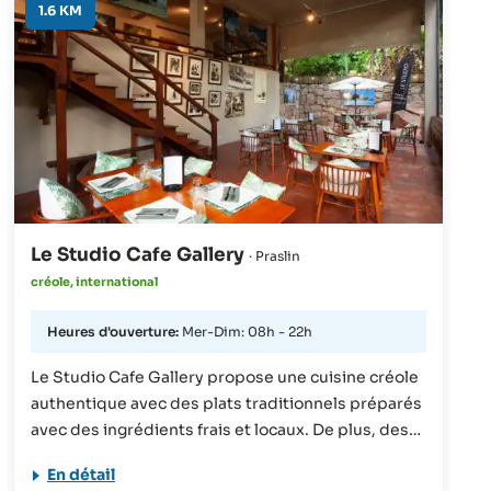
1.6 KM
Le Studio Cafe Gallery
· Praslin
créole, international
Heures d'ouverture:
Mer-Dim: 08h - 22h
Le Studio Cafe Gallery propose une cuisine créole
authentique avec des plats traditionnels préparés
avec des ingrédients frais et locaux. De plus, des
petits snacks, des cocktails rafraîchissants ainsi
En détail
que des plats à emporter sont proposés.