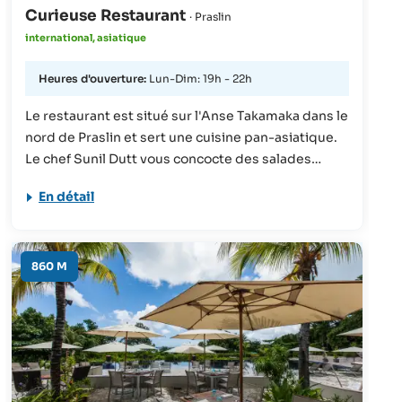
Curieuse Restaurant
· Praslin
international, asiatique
Heures d'ouverture:
Lun-Dim: 19h - 22h
Le restaurant est situé sur l'Anse Takamaka dans le
nord de Praslin et sert une cuisine pan-asiatique.
Le chef Sunil Dutt vous concocte des salades
thaïlandaises et vietnamiennes et des currys
En détail
indiens, mais aussi des plats de poisson et une
large sélection de plats végétariens.
860 M