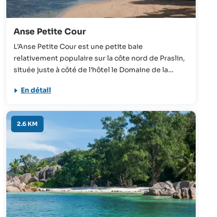
Anse Petite Cour
L’Anse Petite Cour est une petite baie
relativement populaire sur la côte nord de Praslin,
située juste à côté de l’hôtel le Domaine de la
Réserve. La plupart des visiteurs de cette plage
En détail
sont clients au complexe, mais cette plage mérite
une visite même pour ceux qui ne séjournent pas à
l’hôtel, y compris une espèce de plante unique,
2.6 KM
appelée “Patience Tree”.