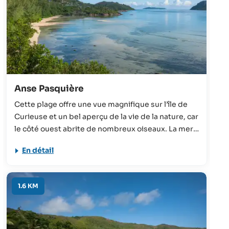
Anse Pasquière
Cette plage offre une vue magnifique sur l’île de
Curieuse et un bel aperçu de la vie de la nature, car
le côté ouest abrite de nombreux oiseaux. La mer
est trop peu profonde pour nager, elle est
En détail
cependant très bien adaptée aux familles avec
enfants.
1.6 KM