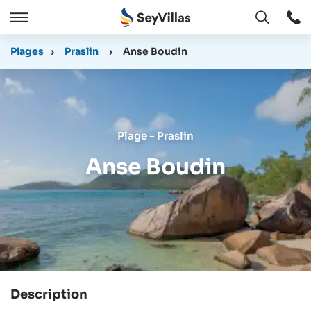
Ouvert
Ouvert
/
Plages
›
Praslin
›
Anse Boudin
Cermer
Plage - Praslin
Anse Boudin
Description