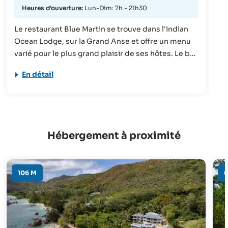
Heures d'ouverture:
Lun-Dim: 7h - 21h30
Le restaurant Blue Martin se trouve dans l'Indian
Ocean Lodge, sur la Grand Anse et offre un menu
varié pour le plus grand plaisir de ses hôtes. Le bar
de la piscine qui en fait partie donne sur la plage. Il
En détail
propose des cocktails fruités et offre une superbe
vue sur les couchers de soleil.
Hébergement à proximité
106 M