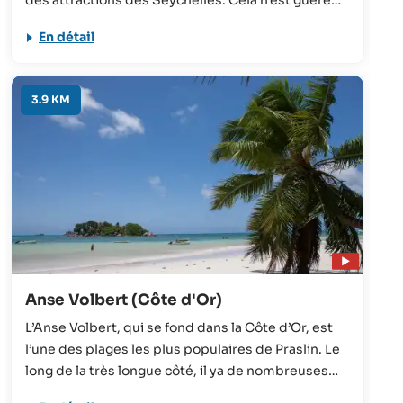
surprenant car l’incroyable association de mer
En détail
bleu turquoise, de sable blanc scintillant et de
palmiers géants coupe le souffle à tous les
visiteurs!
3.9 KM
Anse Volbert (Côte d'Or)
L’Anse Volbert, qui se fond dans la Côte d’Or, est
l’une des plages les plus populaires de Praslin. Le
long de la très longue côté, il ya de nombreuses
maisons d’hôte, de petits hôtels, des magasins et