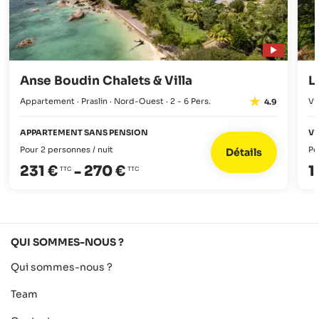
Anse Boudin Chalets & Villa
L
Appartement · Praslin · Nord-Ouest · 2 - 6 Pers.
Vi
4.9
APPARTEMENT SANS PENSION
VI
Pour 2 personnes / nuit
Po
Détails
231 €
-
270 €
1
QUI SOMMES-NOUS ?
Qui sommes-nous ?
Team