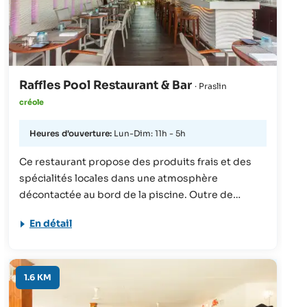
Raffles Pool Restaurant & Bar
· Praslin
créole
Heures d'ouverture:
Lun-Dim: 11h - 5h
Ce restaurant propose des produits frais et des
spécialités locales dans une atmosphère
décontactée au bord de la piscine. Outre de
délicieux currys, du homard fraîchement pêché ou
En détail
du poisson grillé, on peut aussi y trouver des
barbecues familiaux et des dégustations de rhum
(en soirée).
1.6 KM