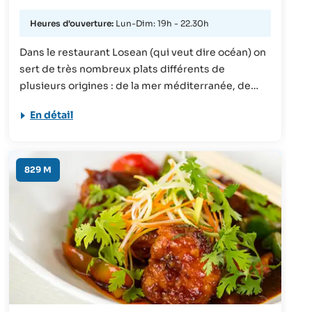
Heures d'ouverture:
Lun-Dim: 19h - 22.30h
Dans le restaurant Losean (qui veut dire océan) on
sert de très nombreux plats différents de
plusieurs origines : de la mer méditerranée, de
l’océan indien, de l’Amérique latine, d’Arabie
En détail
Saoudite, etc. La cuisine est ouverte et vous
pourrez donc voir les chefs cuisiner devant vous.
Vous pouvez ici prendre votre petit-déjeuner et
votre dîner.
829 M