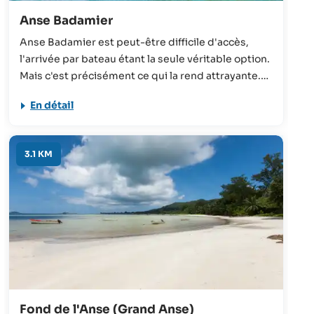
Anse Badamier
Anse Badamier est peut-être difficile d'accès,
l'arrivée par bateau étant la seule véritable option.
Mais c'est précisément ce qui la rend attrayante.
L'absence de visiteurs confère à cette plage une
En détail
atmosphère détendue et paisible que certains
trouveront véritablement enchanteresse.
3.1 KM
Fond de l'Anse (Grand Anse)