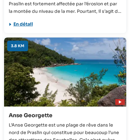
Praslin est fortement affectée par l’érosion et par
la montée du niveau de la mer. Pourtant, il s’agit de
l’une des plus belles plages des Seychelles qui
En détail
vaut absolument le détour.
3.8 KM
Anse Georgette
L’Anse Georgette est une plage de rêve dans le
nord de Praslin qui constitue pour beaucoup l’une
des attractions des Seychelles. Cela n’est guère