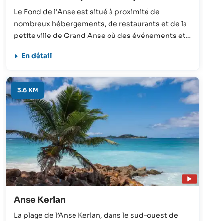
Le Fond de l'Anse est situé à proximité de
nombreux hébergements, de restaurants et de la
petite ville de Grand Anse où des événements et
des activités ont lieu toute l'année. Il s’agit ainsi
En détail
d’une excellente option pour les vacanciers
séjournant sur Praslin.
3.6 KM
Anse Kerlan
La plage de l’Anse Kerlan, dans le sud-ouest de