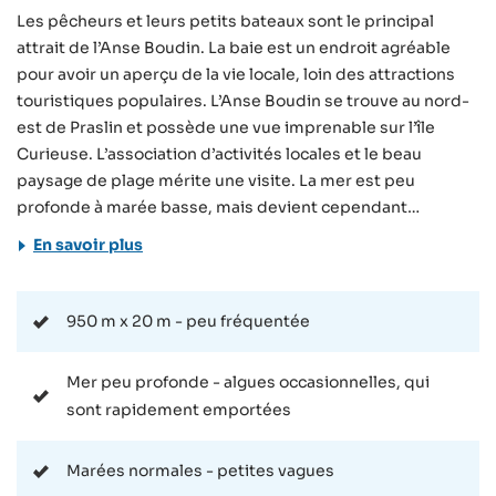
Les pêcheurs et leurs petits bateaux sont le principal
attrait de l’Anse Boudin. La baie est un endroit agréable
pour avoir un aperçu de la vie locale, loin des attractions
touristiques populaires. L’Anse Boudin se trouve au nord-
est de Praslin et possède une vue imprenable sur l’île
Curieuse. L’association d’activités locales et le beau
paysage de plage mérite une visite. La mer est peu
profonde à marée basse, mais devient cependant
rapidement très profonde en dehors de la zone sableuse.
En savoir plus
A l’Anse Boudin il peut occasionnellement y avoir des
algues, qui sont cependant rapidement emportées par les
vagues. La plage est facile d’accès en voiture ou en bus. Il y
950 m x 20 m - peu fréquentée
a des places de parking et un arrêt de bus dans la rue
adjacente. Les visiteurs peuvent aussi y venir à pied, si le
Mer peu profonde - algues occasionnelles, qui
logement n’est pas trop éloigné. L’Anse Boudin se
sont rapidement emportées
caractérise par les activités des populations locales. Il
s’agit d’une baie de pêche et de nombreux petits bateaux
Marées normales - petites vagues
se trouvent à proxmité de la rive. La plage est même très