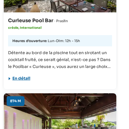
Curieuse Pool Bar
· Praslin
créole, international
Heures d'ouverture:
Lun-Dim: 12h - 15h
Détente au bord de la piscine tout en sirotant un
cocktail fruité, ce serait génial, n'est-ce pas ? Dans
le Poolbar « Curieuse », vous aurez un large choix
de délicieuses boissons : cocktails sans alcool,
En détail
thés glacés, cafés glacés et crème glacée.
L'atmosphère est détendue et harmonieuse.
874 M