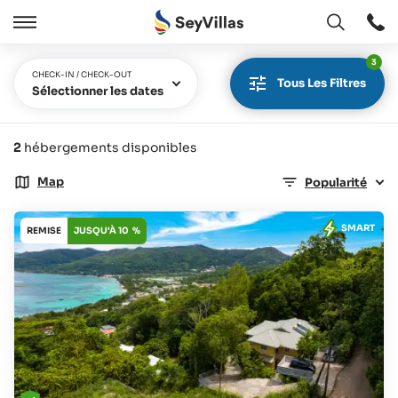
Ouvert
Ouvert
/
3
Cermer
CHECK-IN / CHECK-OUT
Tous Les Filtres
Sélectionner les dates
2
hébergements disponibles
Map
Popularité
SMART
REMISE
JUSQU'À 10 %