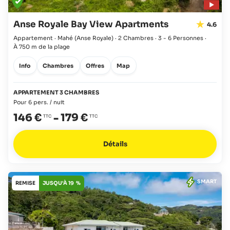
Anse Royale Bay View Apartments
4.6
Appartement · Mahé
(Anse Royale)
·
2 Chambres
·
3 - 6 Personnes
·
À 750 m de la plage
Info
Chambres
Offres
Map
APPARTEMENT 3 CHAMBRES
Pour 6 pers. / nuit
146 €
-
179 €
Détails
SMART
REMISE
JUSQU'À 19 %