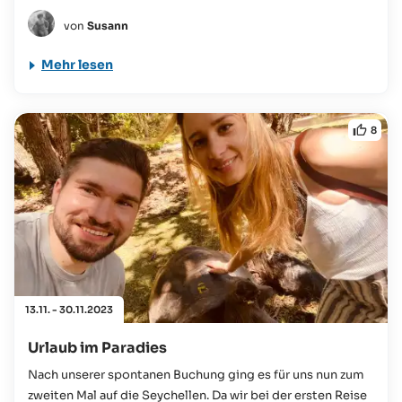
wunderschönen Bildern inspirieren, so dass aus dem
von
Susann
Gedanken schnell ein konkreter Plan wurde. Während
unserer „Planschmiede“ begegnete...
Mehr lesen
8
13.11. - 30.11.2023
Urlaub im Paradies
Nach unserer spontanen Buchung ging es für uns nun zum
zweiten Mal auf die Seychellen. Da wir bei der ersten Reise