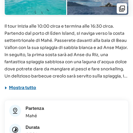
Il tour inizia alle 10:00 circa e termina alle 16:30 circa.
Partendo dal porto di Eden Island, si naviga verso la costa
settentrionale di Mahé. Passerete davanti alla baia di Beau
Vallon con la sua spiaggia di sabbia bianca e ad Anse Major.
In seguito, la prima sosta sarà ad Anse du Riz, una
fantastica spiaggia sabbiosa con una laguna d'acqua dolce
dove potrete dare da mangiare ai pesci e fare snorkeling.
Un delizioso barbecue creolo sarà servito sulla spiaggia, in
modo da potersi rilassare e godersi l'ambiente. La tappa
Mostra tutto
succesiva è Cap Ternay per un secondo giro di snorkeling.
Qui, se si ha fortuna, si ha la possibilità di incontrare alcuni
squali e di scoprire i coralli Infine, si tornerà a Eden Island,
Partenza
per ammirare il panorama mozzafiato della costa di Mahé e
Mahé
creare dei ricordi indimenticabili dell'incredibile avventura
vissuta alle Seychelles.
Durata