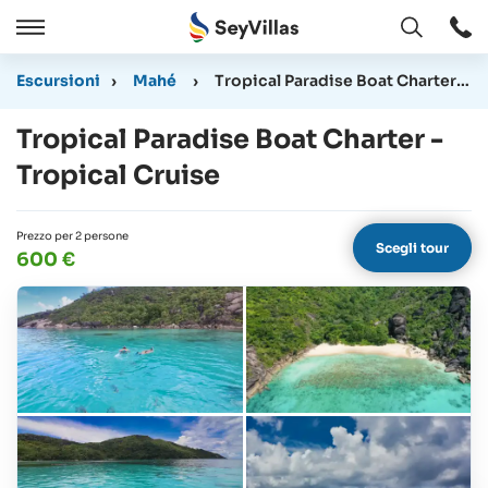
Aperto
Aperto
/
Escursioni
›
Mahé
›
Tropical Paradise Boat Charter - Tropical Cruise
Chiudere
Tropical Paradise Boat Charter -
Tropical Cruise
Prezzo per 2 persone
Scegli tour
600 €