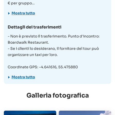
€ per gruppo
Il pagamento degli extra opzionali avviene in anticipo o
Mostra tutto
al momento della prenotazione
Le tasse di ingresso ai parchi marini sono incluse nel
Dettagli dei trasferimenti
prezzo del tour
- Non è previsto il trasferimento. Punto d'incontro:
3. Partecipanti & Età
Boardwalk Restaurant.
Bambini sotto i 5 anni non ammessi a bordo
- Se i clienti lo desiderano, il fornitore del tour può
Bambini tra 5 e 10 anni viaggiano gratuitamente sotto
organizzare un taxi per loro.
la piena responsabilità di un adulto accompagnatore
Non consigliato a donne in gravidanza, viaggiatori con
Coordinate GPS: -4.641616, 55.475880
problemi alla schiena o gravi condizioni mediche
Mostra tutto
4. Servizi
Inclusi:
Galleria fotografica
Biglietti d’ingresso al Parco Marino
Attrezzatura per snorkeling
Bibite analcoliche e acqua a bordo
Barbecue a Anse du Riz (bevande escluse)