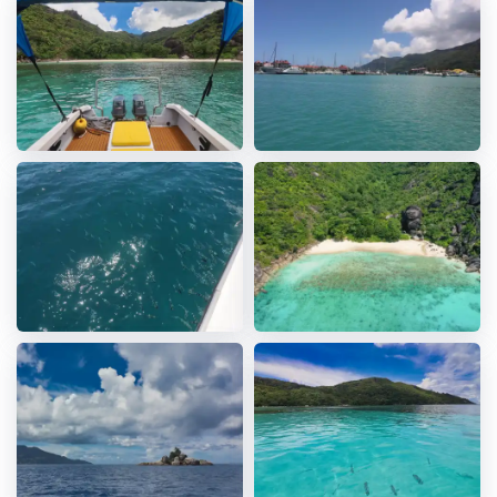
Non inclusi:
Bevande alcoliche
Pacchetto fotografico opzionale (315 €)
5. Abbigliamento & Attrezzatura
Obbligatorio: costume da bagno, asciugamano, scarpe
comode adatte per barca
Consigliato: crema solare, cappello, macchina
fotografica, contanti/carta per spese personali
6. Informazioni aggiuntive / Note
Alcolici e fumo vietati a bordo
Il fornitore non è responsabile per oggetti di valore a
bordo
Si prega di fornire al momento della prenotazione:
sistemazione, data di partenza, capacità di nuotare,
taglia scarpe/pinne, eventuali extra richiesti e