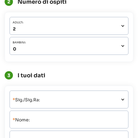
Numero di ospiti
2
ADULTI:
BAMBINI:
I tuoi dati
3
*
Sig./Sig.ra:
*
Nome: