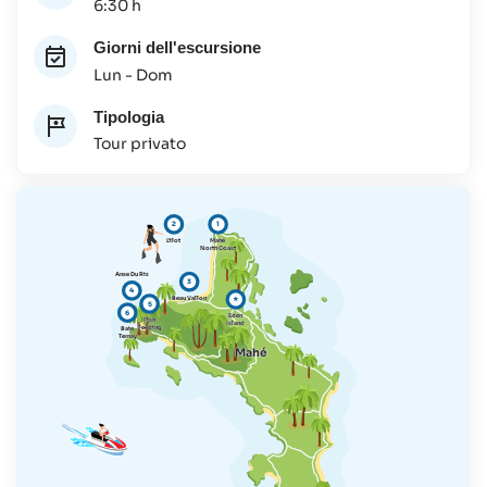
6:30 h
Giorni dell'escursione
Lun - Dom
Tipologia
Tour privato
2
1
L’ilot
Mahé
North Coast
Anse Du Riz
3
4
Beau Vallon
★
5
6
Eden
Fish
Island
Feeding
Baie
Ternay
Mahé