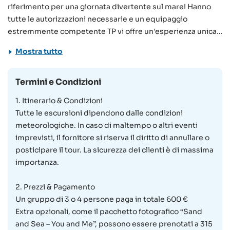
riferimento per una giornata divertente sul mare! Hanno
tutte le autorizzazioni necessarie e un equipaggio
estremmente competente TP vi offre un'esperienza unica
con le sue gite in motoscafo lungo la costa. Che vogliate
Mostra tutto
esplorare la costa di Mahé o fare un salto nelle isole vicine,
il team di TP è in grado di soddisfare le vostre esigenze. La
loro barca, che può ospitare fino a 4 persone, è attraccata a
Termini e Condizioni
Providence, Mahé.
1. Itinerario & Condizioni
Tutte le escursioni dipendono dalle condizioni
Per rendere la vostra avventura ancora più memorabile, TP
meteorologiche. In caso di maltempo o altri eventi
offre un servizio fotografico con un fotografo professionale,
imprevisti, il fornitore si riserva il diritto di annullare o
grazie alla collaborazione con Seyphoto. Quindi, se vi
posticipare il tour. La sicurezza dei clienti è di massima
trovate a Mahé e volete un'avventura in barca
importanza.
personalizzata con foto straordinarie per ricordarla, TP è la
soluzione giusta!
2. Prezzi & Pagamento
Un gruppo di 3 o 4 persone paga in totale 600 €
Extra opzionali, come il pacchetto fotografico “Sand
and Sea – You and Me”, possono essere prenotati a 315