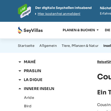
Der digitale Seychellen Infoabend
Nächst
Erfahre
Hier kostenfrei anmelden!
PLANEN & BUCHEN
DIE
Startseite
Allgemein
Tiere, Pflanzen & Natur
Inse
MAHÉ
Reisefüh
PRASLIN
Cou
LA DIGUE
INNERE INSELN
Ein 
Aride
Cousine
Bird