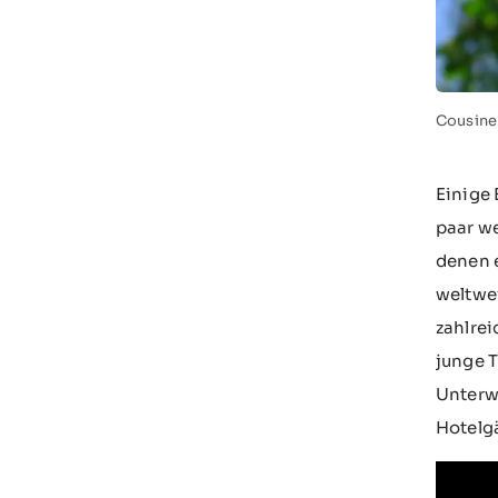
Cousine 
Einige 
paar w
denen 
weltwei
zahlrei
junge T
Unterwa
Hotelgä