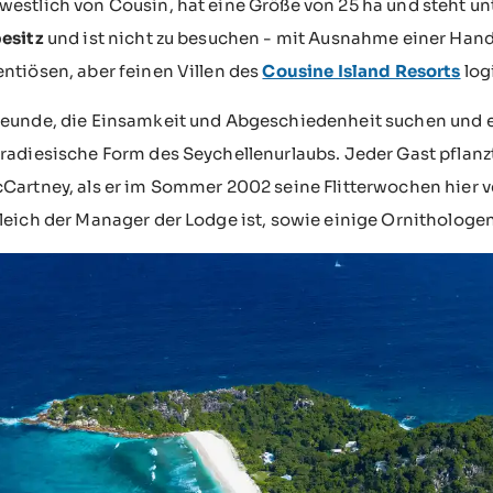
estlich von Cousin, hat eine Größe von 25 ha und steht un
esitz
und ist nicht zu besuchen - mit Ausnahme einer Handvo
ntiösen, aber feinen Villen des
Cousine Island Resorts
log
eunde, die Einsamkeit und Abgeschiedenheit suchen und es s
radiesische Form des Seychellenurlaubs. Jeder Gast pflanz
Cartney, als er im Sommer 2002 seine Flitterwochen hier ve
leich der Manager der Lodge ist, sowie einige Ornithologen