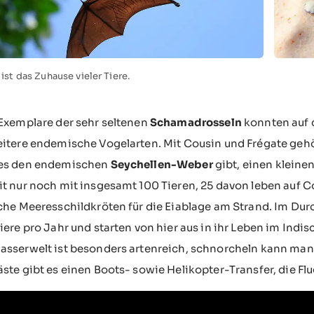
ist das Zuhause vieler Tiere.
Exemplare der sehr seltenen
Schamadrosseln
konnten auf 
eitere endemische Vogelarten. Mit Cousin und Frégate geh
es den endemischen
Seychellen-Weber
gibt, einen kleine
t nur noch mit insgesamt 100 Tieren, 25 davon leben auf 
che Meeresschildkröten für die Eiablage am Strand. Im Durc
iere pro Jahr und starten von hier aus in ihr Leben im Ind
sserwelt ist besonders artenreich, schnorcheln kann man 
ste gibt es einen Boots- sowie Helikopter-Transfer, die Flu