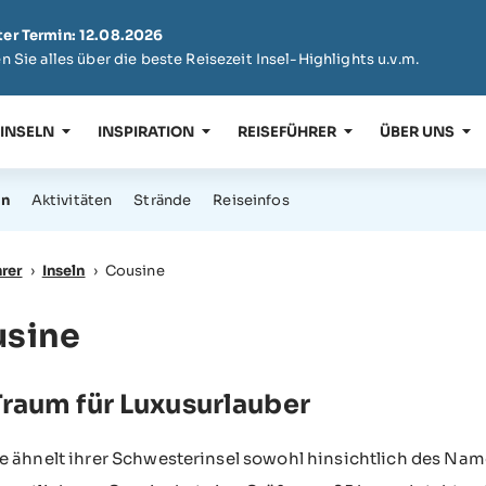
er Termin: 12.08.2026
n Sie alles über die beste Reisezeit Insel-Highlights u.v.m.
 INSELN
INSPIRATION
REISEFÜHRER
ÜBER UNS
ln
Aktivitäten
Strände
Reiseinfos
rer
›
Inseln
›
Cousine
sine
Traum für Luxusurlauber
 ähnelt ihrer Schwesterinsel sowohl hinsichtlich des Namen