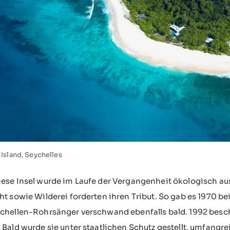
Island, Seychelles
ese Insel wurde im Laufe der Vergangenheit ökologisch au
ht sowie Wilderei forderten ihren Tribut. So gab es 1970 
chellen-Rohrsänger verschwand ebenfalls bald. 1992 beschl
 Bald wurde sie unter staatlichen Schutz gestellt, umfan