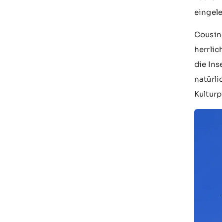
eingele
Cousine
herrlic
die Ins
natürli
Kulturp