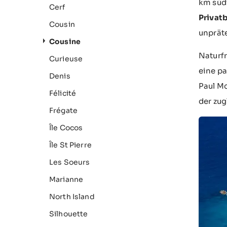
km südw
Cerf
Privatb
Cousin
unpräte
Cousine
Naturfr
Curieuse
eine pa
Denis
Paul Mc
Félicité
der zug
Frégate
Île Cocos
Île St Pierre
Les Soeurs
Marianne
North Island
Silhouette