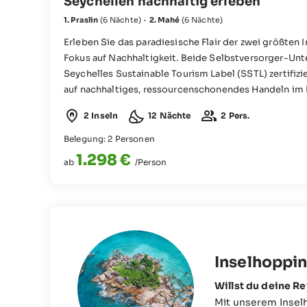
Seychellen nachhaltig erleben
1. Praslin
(6 Nächte)
·
2. Mahé
(6 Nächte)
Erleben Sie das paradiesische Flair der zwei größten 
Fokus auf Nachhaltigkeit. Beide Selbstversorger-Unt
Seychelles Sustainable Tourism Label (SSTL) zertifiz
auf nachhaltiges, ressourcenschonendes Handeln im Hi
Wassereinsparung, Abfallreduzierung und vieles mehr
2 Inseln
12 Nächte
2 Pers.
verzaubert zudem durch seine Lage direkt am traumh
der Hanneman Holiday Residence erwarten Sie als Hig
Belegung: 2 Personen
sowie der fußläufig entfernte Beau Vallon Beach mit z
1.298 €
ab
/Person
Angeboten und verschiedensten Wassersportaktivitä
Inselhoppin
Willst du deine R
Mit unserem Insel