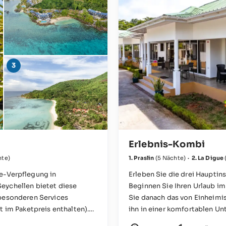
Erlebnis-Kombi
hte)
1. Praslin
(5 Nächte)
·
2. La Digue
ve-Verpflegung in
Erleben Sie die drei Hauptinseln der Seychellen in drei individuellen Unt
eychellen bietet diese
Beginnen Sie Ihren Urlaub i
 besonderen Services
Sie danach das von Einheimis
t im Paketpreis enthalten).
ihn in einer komfortablen Un
 Vallon befindet, genießen