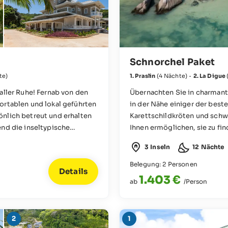
Schnorchel Paket
te)
1. Praslin
(4 Nächte)
·
2. La Digue
aller Ruhe! Fernab von den
Übernachten Sie in charmanten
ortablen und lokal geführten
in der Nähe einiger der best
önlich betreut und erhalten
Karettschildkröten und sch
end die inseltypische
Ihnen ermöglichen, sie zu fin
orgt.
3 Inseln
12 Nächte
Belegung: 2 Personen
Details
1.403 €
ab
/Person