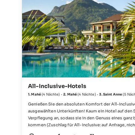
All-Inclusive-Hotels
1. Mahé
(4 Nächte)
·
2. Mahé
(4 Nächte)
·
3. Saint Anne
(5 Näc
Genießen Sie den absoluten Komfort der All-Inclusi
ausgewählten Unterkünften! Kaum ein Hotel auf den S
Verpflegung an, sodass sie in den Genuss eines ganz
kommen (Zuschlag für All-Inclusive: auf Anfrage, nich
Im Savoy Resort & Spa, das sich am weitläufigen Beau