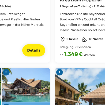
 Nächte)
1. Seychellen
(7 Nächte)
·
2. Mahé
eidem unterwegs?
Entdecken Sie die Seychellen
e und Praslin. Hier finden
Bord von VPMs Cocktail Créol
rwege in der Nähe: Mehr als
Seychellen ein und erkunden
Inseln. Nach einer so actio
naturbelassener Ostküste ums
2 Inseln
12 Nächte
ausklingen!
Belegung: 2 Personen
Details
1.349 €
ab
/Person