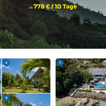
778 €
/ 10 Tage
ab