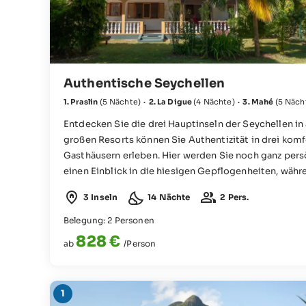
Authentische Seychellen
1. Praslin
(5 Nächte)
·
2. La Digue
(4 Nächte)
·
3. Mahé
(5 Näch
Entdecken Sie die drei Hauptinseln der Seychellen in 
großen Resorts können Sie Authentizität in drei komf
Gasthäusern erleben. Hier werden Sie noch ganz pers
einen Einblick in die hiesigen Gepflogenheiten, währ
Gelassenheit der Seychellen für echte Entspannung s
3 Inseln
14 Nächte
2 Pers.
Belegung: 2 Personen
828 €
ab
/Person