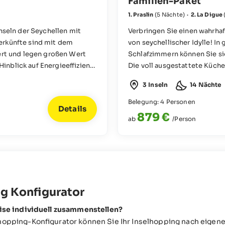
Familien-Paket
1. Praslin
(5 Nächte)
·
2. La Digue
Inseln der Seychellen mit
Verbringen Sie einen wahrha
erkünfte sind mit dem
von seychellischer Idylle! I
iert und legen großen Wert
Schlafzimmern können Sie sic
nblick auf Energieeffizienz,
Die voll ausgestattete Küch
. Das Cote d'O Footprints
flexibel und stressfrei gestal
3 Inseln
14 Nächte
aft weißen Sandstrand und in
hlight ein Salzwasserpool
Belegung: 4 Personen
Details
ahlreichen kulinarischen
879 €
ab
/Person
ten.
g Konfigurator
eise individuell zusammenstellen?
hopping-Konfigurator können Sie Ihr Inselhopping nach eige