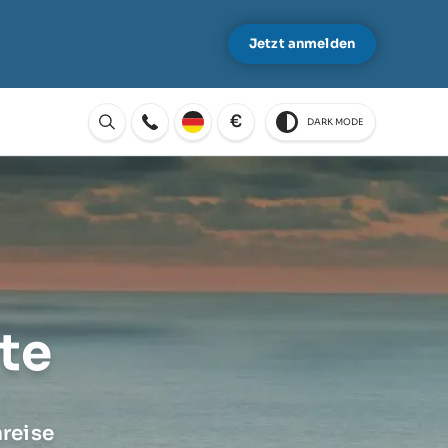
Jetzt anmelden
€
DARK MODE
Öffnen
te
nreise