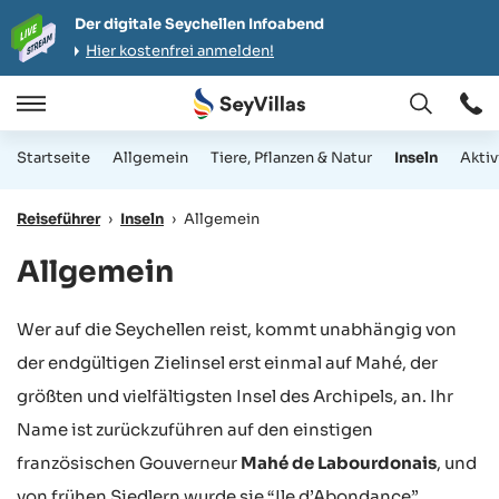
Der digitale Seychellen Infoabend
Hier kostenfrei anmelden!
Öffnen
Öffnen
/
Startseite
Allgemein
Tiere, Pflanzen & Natur
Inseln
Aktiv
Schließen
Reiseführer
›
Inseln
›
Allgemein
Allgemein
Wer auf die Seychellen reist, kommt unabhängig von
der endgültigen Zielinsel erst einmal auf Mahé, der
größten und vielfältigsten Insel des Archipels, an. Ihr
Name ist zurückzuführen auf den einstigen
französischen Gouverneur
Mahé de Labourdonais
, und
von frühen Siedlern wurde sie “Ile d’Abondance”