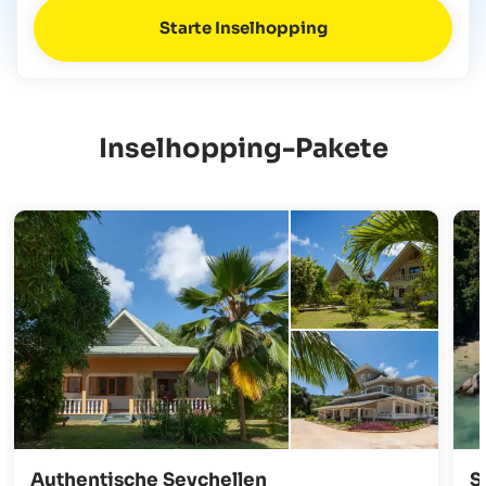
Starte Inselhopping
Inselhopping-Pakete
Authentische Seychellen
S