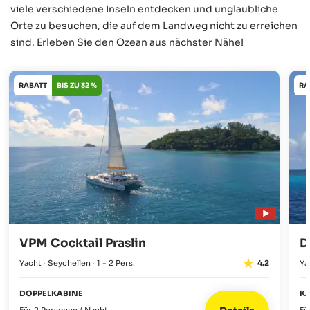
viele verschiedene Inseln entdecken und unglaubliche
Orte zu besuchen, die auf dem Landweg nicht zu erreichen
sind. Erleben Sie den Ozean aus nächster Nähe!
RABATT
BIS ZU 32 %
RA
VPM Cocktail Praslin
D
Yacht · Seychellen · 1 - 2 Pers.
Ya
4.2
DOPPELKABINE
K
Für 2 Personen / Nacht
Fü