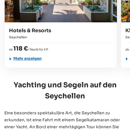
Hotels & Resorts
K
Seychellen
Se
118 €
ab
/ Nacht für 2 P.
ab
Mehr anzeigen
Yachting und Segeln auf den
Seychellen
Eine besonders spektakuläre Art, die Seychellen zu
erkunden, ist eine Fahrt mit einem Segelkatamaran oder
einer Yacht. An Bord einer mehrtägigen Tour können Sie