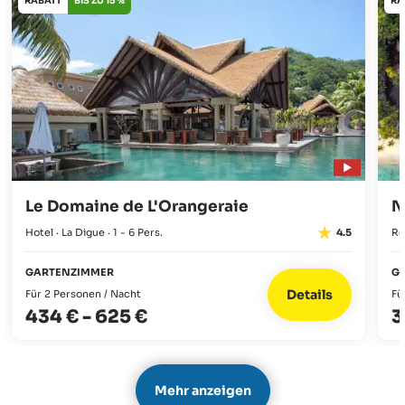
RABATT
BIS ZU 15 %
RA
Le Domaine de L'Orangeraie
N
Hotel · La Digue · 1 - 6 Pers.
Re
4.5
GARTENZIMMER
GA
Details
Für 2 Personen / Nacht
Fü
434 €
-
625 €
3
Mehr anzeigen