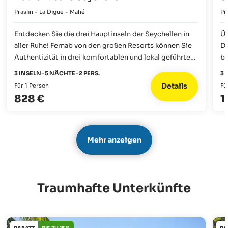
Praslin - La Digue - Mahé
Pr
Entdecken Sie die drei Hauptinseln der Seychellen in
Üb
aller Ruhe! Fernab von den großen Resorts können Sie
Di
Authentizität in drei komfortablen und lokal geführten
be
Gasthäusern erleben. Hier werden Sie noch ganz
Ka
3 INSELN · 5 NÄCHTE · 2 PERS.
3 
persönlich betreut und erhalten einen Einblick in die
Fi
Details
Für 1 Person
Fü
hiesigen Gepflogenheiten, während die inseltypische
er
828 €
1
Gelassenheit der Seychellen für echte Entspannung
sorgt.
Mehr anzeigen
Traumhafte Unterkünfte