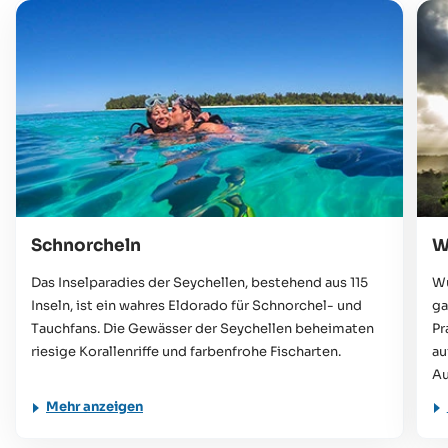
Schnorcheln
W
Das Inselparadies der Seychellen, bestehend aus 115
Wu
Inseln, ist ein wahres Eldorado für Schnorchel- und
ga
Tauchfans. Die Gewässer der Seychellen beheimaten
Pr
riesige Korallenriffe und farbenfrohe Fischarten.
au
Au
Mehr anzeigen