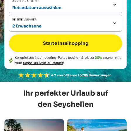
ANREISE - ABREISE
Reisedatum auswählen
REISETEILNEHMER
2 Erwachsene
Komplettes Inselhopping-Paket buchen & bis zu
20%
sparen mit
dem
SeyVillas SMART Rabatt
!
4.7 von 5 Sterne /
6785
Bewertungen
Ihr perfekter Urlaub auf
den Seychellen