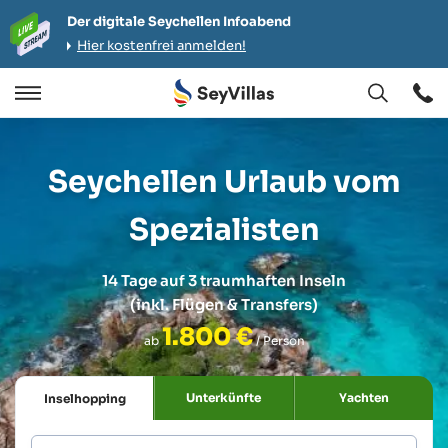
Der digitale Seychellen Infoabend
Hier kostenfrei anmelden!
Öffnen
Öffnen
/
Schließen
Seychellen Urlaub vom
Spezialisten
14 Tage auf 3 traumhaften Inseln
(inkl. Flügen & Transfers)
1.800 €
ab
/ Person
Unterkünfte
Yachten
Inselhopping