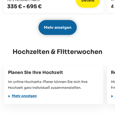
Details
335 €
-
695 €
4
Mehr anzeigen
Hochzeiten & Flitterwochen
Planen Sie Ihre Hochzeit
R
Im online Hochzeits-Planer können Sie sich Ihre
Hi
Hochzeit ganz individuell zusammenstellen.
Fr
Mehr anzeigen