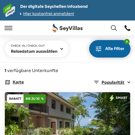
Der digitale Seychellen Infoabend
Hier kostenfrei anmelden!
Öffnen
Öffnen
/
4
Schließen
CHECK-IN / CHECK-OUT
Alle Filter
Reisedatum auswählen
1
verfügbare Unterkunfte
Karte
Popularität
SMART
RABATT
BIS ZU 10 %