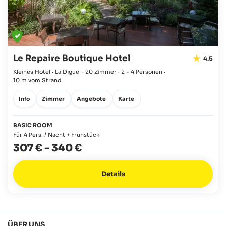
Le Repaire Boutique Hotel
4.5
Kleines Hotel · La Digue
·
20 Zimmer
·
2 - 4 Personen
·
10 m vom Strand
Info
Zimmer
Angebote
Karte
BASIC ROOM
Für 4 Pers. / Nacht + Frühstück
307 €
-
340 €
Details
ÜBER UNS