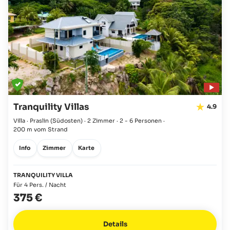
Tranquility Villas
4.9
Villa · Praslin
(Südosten)
·
2 Zimmer
·
2 - 6 Personen
·
200 m vom Strand
Info
Zimmer
Karte
TRANQUILITY VILLA
Für 4 Pers. / Nacht
375 €
Details