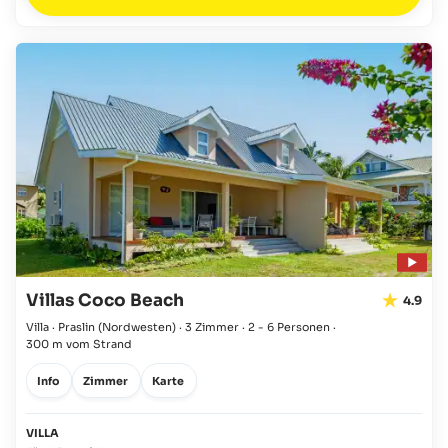
Villas Coco Beach
4.9
Villa · Praslin
(Nordwesten)
·
3 Zimmer
·
2 - 6 Personen
·
300 m vom Strand
Info
Zimmer
Karte
VILLA