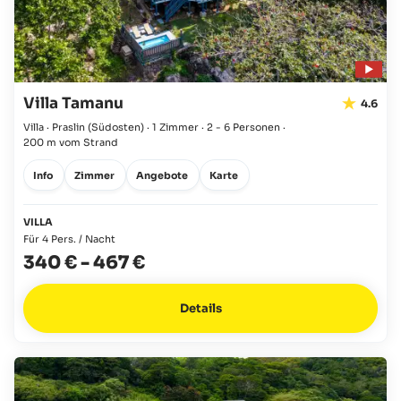
Villa Tamanu
4.6
Villa · Praslin
(Südosten)
·
1 Zimmer
·
2 - 6 Personen
·
200 m vom Strand
Info
Zimmer
Angebote
Karte
VILLA
Für 4 Pers. / Nacht
340 €
-
467 €
Details