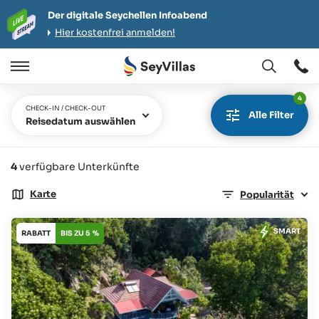
Der digitale Seychellen Infoabend
Hier kostenfrei anmelden!
Öffnen
Öffnen
/
4
Schließen
CHECK-IN / CHECK-OUT
Alle Filter
Reisedatum auswählen
4
verfügbare Unterkünfte
Karte
Popularität
SMART
RABATT
BIS ZU 5 %