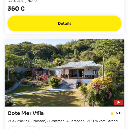
Für 4 Pers. / Nacht
350 €
Details
Cote Mer Villa
5.0
Villa · Praslin
(Südosten)
·
1 Zimmer
·
4 Personen
·
300 m vom Strand