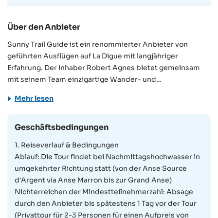
Über den Anbieter
Sunny Trail Guide ist ein renommierter Anbieter von
geführten Ausflügen auf La Digue mit langjähriger
Erfahrung. Der Inhaber Robert Agnes bietet gemeinsam
mit seinem Team einzigartige Wander- und
Abenteuertouren auf der viertgrößten Insel der
Mehr lesen
Seychellen an, bei denen Sie für Touristen sonst nicht
zugängliche Orte erkunden können. Als auf La Digue
aufgewachsener Seychellois kennt er die Insel wie seine
Geschäftsbedingungen
Westentasche und kann Ihnen die Schönheit der Insel mit
1. Reiseverlauf & Bedingungen
ihrer wunderbaren Flora und Fauna auf besondere Art
Ablauf: Die Tour findet bei Nachmittagshochwasser in
näher bringen.
umgekehrter Richtung statt (von der Anse Source
d'Argent via Anse Marron bis zur Grand Anse)
Nichterreichen der Mindestteilnehmerzahl: Absage
durch den Anbieter bis spätestens 1 Tag vor der Tour
(Privattour für 2-3 Personen für einen Aufpreis von