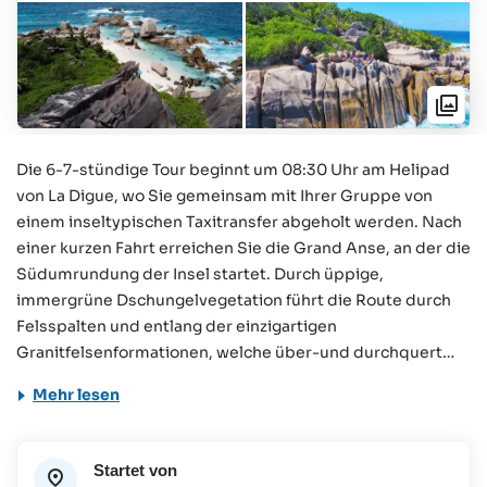
Die 6-7-stündige Tour beginnt um 08:30 Uhr am Helipad
von La Digue, wo Sie gemeinsam mit Ihrer Gruppe von
einem inseltypischen Taxitransfer abgeholt werden. Nach
einer kurzen Fahrt erreichen Sie die Grand Anse, an der die
Südumrundung der Insel startet. Durch üppige,
immergrüne Dschungelvegetation führt die Route durch
Felsspalten und entlang der einzigartigen
Granitfelsenformationen, welche über-und durchquert
werden. Unterwegs eröffnen sich Ihnen immer wieder
Mehr lesen
atemberaubende Ausblicke - Fotostopps sind
seĺbstverständlich eingeplant. Auf dem Weg zur Anse
Marron passieren Sie verschiedene wilde, einsame
Startet von
Strände wie die Anse Songe und die Grand l'Anse und