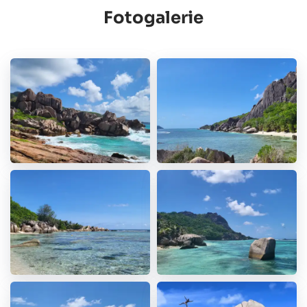
Nicht geeignet für: Schwangere, Personen mit
Fotogalerie
Höhenangst oder eingeschränkter Mobilität
Hinweis: Der Anbieter behält sich vor, Teilnehmer bei
fehlender körperlicher Eignung auszuschließen.
4. Leistungen
Inklusive: geführte Wanderung, Obstteller
Nicht inklusive: Eintritt in den L'Union Estate Park (ca.
150 SCR pro Person)
5. Kleidung & Ausrüstung
Erforderlich: Angemessenes, festes Schuhwerk
(Turnschuhe und Aquaschuhe), da die Strecke über
unwegsames Gelände und teilweise durch Wasser
führt
Empfohlen: Mindestens 2 Liter Wasser pro Person,
Langarmshirt, Hut, Badebekleidung inkl. Handtuch,
wasserfeste Tasche für das Smartphone