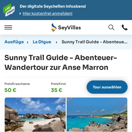
Der digitale Seychellen Infoabend
Hier kostenfrei anmelden!
Öffnen
Öffnen
/
Ausflüge
›
La Digue
›
Sunny Trail Guide - Abenteuer-Wandertour zur Anse Marron
Schließen
Sunny Trail Guide - Abenteuer-
Wandertour zur Anse Marron
Preis/Erwachsene
Preis/Kind
Tour auswählen
50 €
35 €