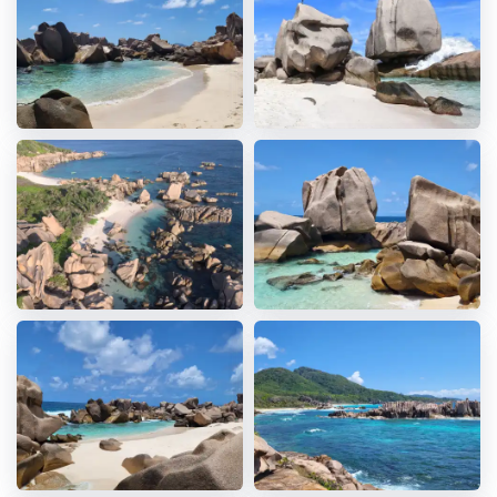
6. Zusätzliche Hinweise
Sprache auf Anfrage: Italienisch
Planung: Aufgrund der körperlichen Belastung wird
die Tour für den Beginn Ihres Aufenthalts empfohlen
Frühstück: Da die Tour sehr früh startet, bestellen Sie
bitte ggf. ein vorzeitiges Frühstück in Ihrer Unterkunft
Briefing: Sunny Trail Guide kontaktiert Sie wenige Tage
vor der Tour für ein kurzes Briefing in Ihrer Unterkunft