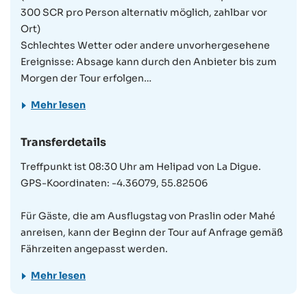
300 SCR pro Person alternativ möglich, zahlbar vor
Ort)
Schlechtes Wetter oder andere unvorhergesehene
Ereignisse: Absage kann durch den Anbieter bis zum
Morgen der Tour erfolgen
Mehr lesen
2. Preis & Zahlung
Privattour: 120€/Erwachsener und 60€/Kind (8-13
Transferdetails
Jahre) für 2-3 Teilnehmer, Startzeit 08:45 Uhr
Treffpunkt ist 08:30 Uhr am Helipad von La Digue.
3. Teilnehmer & Alter
GPS-Koordinaten: -4.36079, 55.82506
Kinder können ab 8 Jahren teilnehmen
Maximales Alter für die Teilnahme an der Tour: 60
Für Gäste, die am Ausflugstag von Praslin oder Mahé
Jahre
anreisen, kann der Beginn der Tour auf Anfrage gemäß
Voraussetzungen für die Teilnahme: Körperliche
Fährzeiten angepasst werden.
Grundfitness, Schwindelfreiheit, keine Platzangst,
Trittsicherheit beim Klettern über Granitfelsen,
Mehr lesen
Ausdauer für 2 Stunden Wandern ohne längere Pause