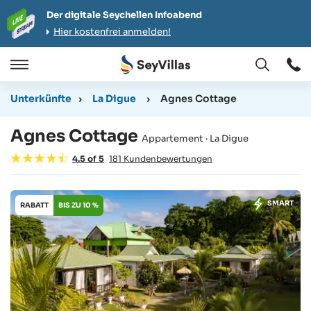
Der digitale Seychellen Infoabend
Hier kostenfrei anmelden!
Öffnen
Öffnen
/
Unterkünfte
›
La Digue
›
Agnes Cottage
Schließen
Agnes Cottage
Appartement · La Digue
4.5
of
5
181
Kundenbewertungen
SMART
RABATT
BIS ZU 10 %