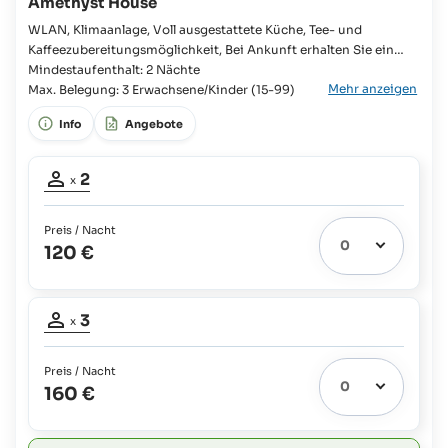
Amethyst House
WLAN, Klimaanlage, Voll ausgestattete Küche, Tee- und
Kaffeezubereitungsmöglichkeit, Bei Ankunft erhalten Sie ein
Starterpaket, Waschmaschine, Dusche, Föhn, TV, Veranda
Mindestaufenthalt: 2 Nächte
Mehr anzeigen
Schlafzimmer, Kingsize-Bett, 2x Zustellbett möglich,
Max. Belegung: 3 Erwachsene/Kinder (15-99)
Badezimmer en suite, WC, Kühlschrank, Besteck und Geschirr,
Info
Angebote
Kochplatte, Mikrowelle, Wasserkocher,
Belegung
2
x
Erwachsene:
2
Preis / Nacht
120 €
Belegung
3
x
Erwachsene:
3
Preis / Nacht
160 €