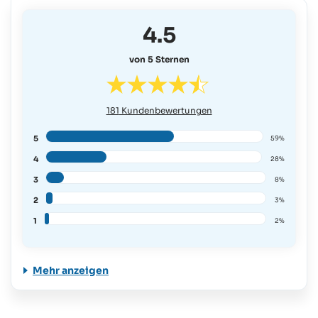
4.5
von 5 Sternen
181
Kundenbewertungen
5
59%
4
28%
3
8%
2
3%
1
2%
Mehr anzeigen