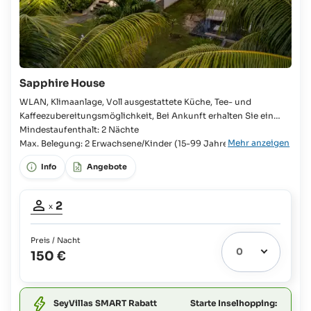
Sapphire House
WLAN, Klimaanlage, Voll ausgestattete Küche, Tee- und
Kaffeezubereitungsmöglichkeit, Bei Ankunft erhalten Sie ein
Starterpaket, Waschmaschine, Dusche, Föhn, TV, Veranda
Mindestaufenthalt: 2 Nächte
Mehr anzeigen
Schlafzimmer, Queensize-Bett, Badezimmer en suite, WC,
Max. Belegung: 2 Erwachsene/Kinder (15-99 Jahre)
Kühlschrank, Besteck und Geschirr, Kochplatte, Mikrowelle,
Info
Angebote
Toaster, Wasserkocher,
Belegung
2
x
Erwachsene:
2
Preis / Nacht
150 €
Starte Inselhopping:
SeyVillas SMART Rabatt