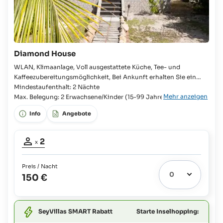
Diamond House
WLAN, Klimaanlage, Voll ausgestattete Küche, Tee- und
Kaffeezubereitungsmöglichkeit, Bei Ankunft erhalten Sie ein
Starterpaket, Waschmaschine, Dusche, Föhn, TV, Veranda
Mindestaufenthalt: 2 Nächte
Mehr anzeigen
Schlafzimmer, Queensize-Bett, Badezimmer en suite, WC,
Max. Belegung: 2 Erwachsene/Kinder (15-99 Jahre)
Kühlschrank, Besteck und Geschirr, Kochplatte, Mikrowelle,
Info
Angebote
Wasserkocher, Radio,
Belegung
2
x
Erwachsene:
2
Preis / Nacht
150 €
Starte Inselhopping:
SeyVillas SMART Rabatt