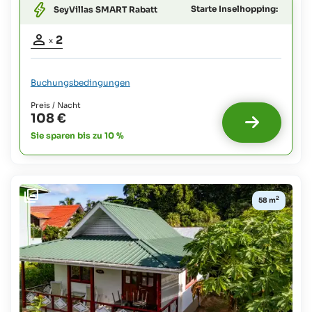
Starte Inselhopping:
SeyVillas SMART Rabatt
Belegung
2
x
Erwachsene:
2
Buchungsbedingungen
Preis / Nacht
108 €
Sie sparen bis zu 10 %
2
58 m