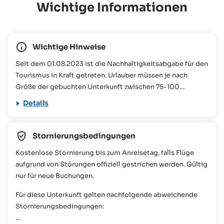
Wichtige Informationen
Wichtige Hinweise
Seit dem 01.08.2023 ist die Nachhaltigkeitsabgabe für den
Tourismus in Kraft getreten. Urlauber müssen je nach
Größe der gebuchten Unterkunft zwischen 75-100
Seychellen-Rupien pro Person/ Nacht vor Ort entrichten.
Details
Dieser Beitrag wird für verschiedene Naturschutzprojekte
auf den Seychellen verwendet. Mehr Informationen dazu
finden Sie in unseren
FAQs
Stornierungsbedingungen
Dieses Reiseangebot ist für Personen mit eingeschränkter
Kostenlose Stornierung bis zum Anreisetag, falls Flüge
Mobilität nicht geeignet (bitte wenden Sie sich für weitere
aufgrund von Störungen offiziell gestrichen werden. Gültig
Informationen oder Fragen zu diesem Thema an das
nur für neue Buchungen.
SeyVillas-Team).
Für diese Unterkunft gelten nachfolgende abweichende
Stornierungsbedingungen: