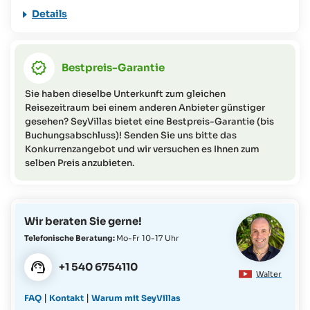
46 Tage und mehr vor Anreise = 20% Stornierungskosten
Details
des Gesamtpreises des Aufenthalts
45-36 Tage vor Anreise = 50% Stornierungskosten des
Gesamtpreises des Aufenthalts
Bestpreis-Garantie
35-15 Tage vor Anreise = 80% Stornierungskosten des
Gesamtpreises des Aufenthalts
Sie haben dieselbe Unterkunft zum gleichen
14-0 Tage vor Anreise (sowie No-Show) = 95%
Reisezeitraum bei einem anderen Anbieter günstiger
Stornierungskosten des Gesamtpreises des Aufenthalts
gesehen? SeyVillas bietet eine Bestpreis-Garantie (bis
Buchungsabschluss)! Senden Sie uns bitte das
Konkurrenzangebot und wir versuchen es Ihnen zum
selben Preis anzubieten.
Wir beraten Sie gerne!
Telefonische Beratung:
Mo-Fr 10-17 Uhr
+1 540 6754110
Walter
|
|
FAQ
Kontakt
Warum mit SeyVillas