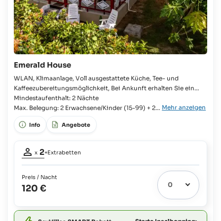
Emerald House
WLAN, Klimaanlage, Voll ausgestattete Küche, Tee- und
Kaffeezubereitungsmöglichkeit, Bei Ankunft erhalten Sie ein
Starterpaket, Waschmaschine, Dusche, Föhn, TV, Veranda
Mindestaufenthalt: 2 Nächte
Mehr anzeigen
Schlafzimmer, Doppelbett, Badezimmer en suite, WC,
Max. Belegung: 2 Erwachsene/Kinder (15-99) + 2
Kühlschrank, Besteck und Geschirr, Kochplatte, Mikrowelle,
Jugendliche (15-17)
Info
Angebote
Wasserkocher, Gartenblick,
Belegung
2
x
+Extrabetten
Erwachsene:
2
Preis / Nacht
Extrabetten
2
120 €
möglich:
Kinder
bis