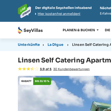
Der digitale Seychellen Infoabend
Nächst
Erfahre
Hier kostenfrei anmelden!
PLANEN & BUCHEN
DIE
Unterkünfte
›
La Digue
›
Linsen Self Catering
Linsen Self Catering Apart
3.9
of
5
30
Kundenbewertungen
RABATT
BIS ZU 10 %