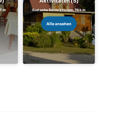
9)
Aktivitäten (5)
17 m
Eustache Sarde's House,
764 m
Alle ansehen