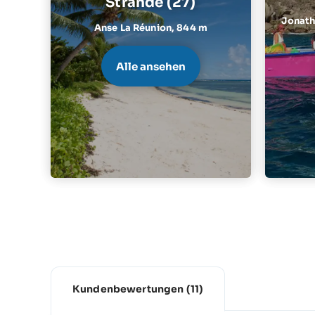
Strände (27)
Jonatha
Anse La Réunion,
844 m
Alle ansehen
Kundenbewertungen
(11)