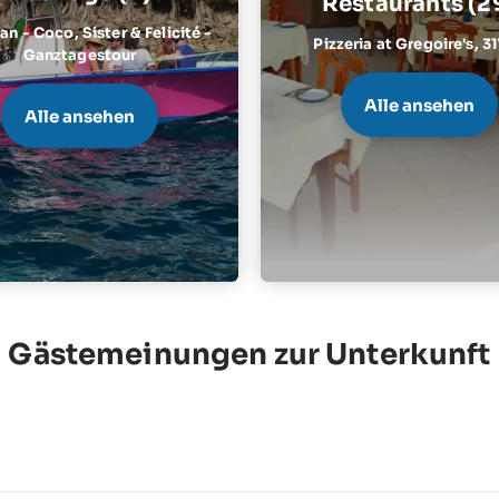
Restaurants (2
n - Coco, Sister & Felicité -
Pizzeria at Gregoire's,
3
Ganztagestour
Alle ansehen
Alle ansehen
Gästemeinungen zur Unterkunft