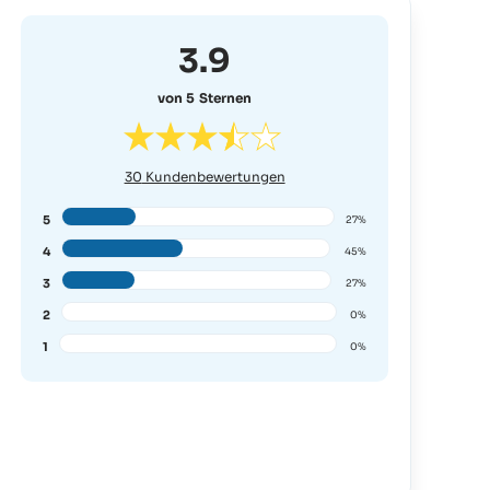
3.9
von 5 Sternen
30
Kundenbewertungen
5
27%
4
45%
3
27%
2
0%
1
0%