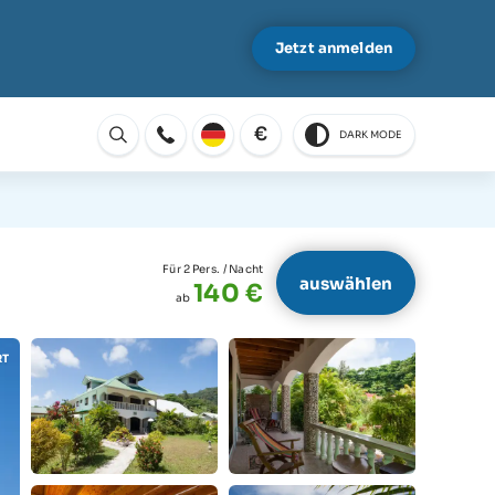
Jetzt anmelden
€
DARK MODE
Öffnen
Für 2 Pers.
/ Nacht
auswählen
140 €
ab
RT