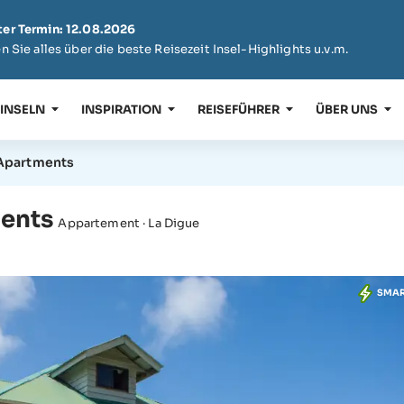
er Termin: 12.08.2026
n Sie alles über die beste Reisezeit Insel-Highlights u.v.m.
 INSELN
INSPIRATION
REISEFÜHRER
ÜBER UNS
 Apartments
ments
Appartement · La Digue
SMA