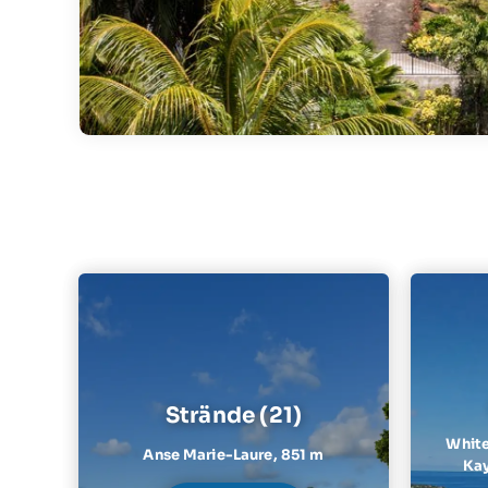
Strände (21)
White
Anse Marie-Laure,
851 m
Kay