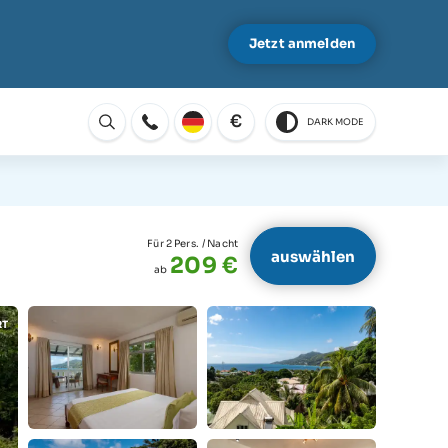
Jetzt anmelden
€
DARK MODE
Öffnen
Für 2 Pers.
/ Nacht
auswählen
209 €
ab
RT