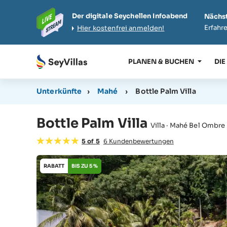
Der digitale Seychellen Infoabend
Nächst
Erfahre
Hier kostenfrei anmelden!
PLANEN & BUCHEN
DIE
Unterkünfte
›
Mahé
›
Bottle Palm Villa
Bottle Palm Villa
Villa · Mahé Bel Ombre
5
of
5
6
Kundenbewertungen
RABATT
BIS ZU 5 %