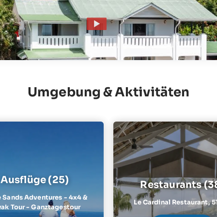
Umgebung & Aktivitäten
Ausflüge (25)
Restaurants (3
 Sands Adventures - 4x4 &
Le Cardinal Restaurant,
5
ak Tour - Ganztagestour