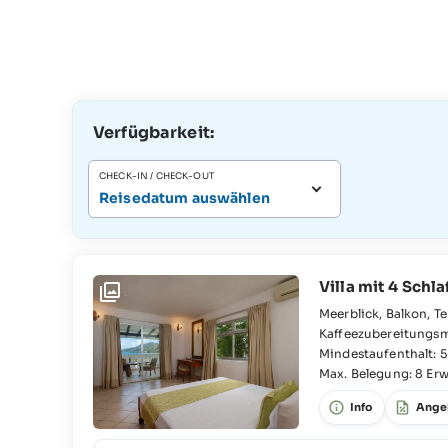
Verfügbarkeit:
CHECK-IN / CHECK-OUT
Reisedatum auswählen
Villa mit 4 Schl
Meerblick, Balkon, Terrasse, WLAN, Klimaanlage, Voll ausgestattete Küche, Tee- und
Kaffeezubereitungsmöglichkeit, 2x Dusche, Föhn, T
Einzelbett, 2x Queensize-Bett, Kingsize-Bett, Zustellbett möglich, Babybett möglich, 2x
Mindestaufenthalt: 
Max. Belegung: 8 Er
Info
Ange