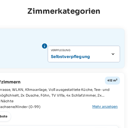
Zimmerkategorien
VERPFLEGUNG
Selbstverpflegung
2
412 m
afzimmern
V Villa, 4x Schlafzimmer, 2x
5 Nächte
Mehr anzeigen
wachsene/Kinder (0-99)
Badezimmer, Badezimmer en suite, Badewanne,
bote