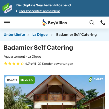
Der digitale Seychellen Infoabend
Hier kostenfrei anmelden!
Öffnen
Öffnen
/
Unterkünfte
›
La Digue
›
Badamier Self Catering
Schließen
Badamier Self Catering
Appartement · La Digue
4.7
of
5
27
Kundenbewertungen
SMART
RABATT
BIS ZU 5 %