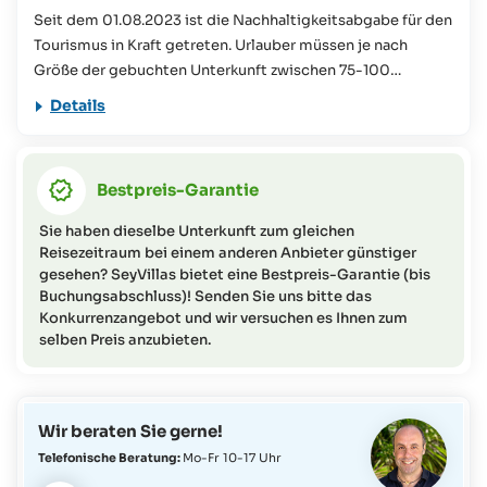
Seit dem 01.08.2023 ist die Nachhaltigkeitsabgabe für den
Tourismus in Kraft getreten. Urlauber müssen je nach
Größe der gebuchten Unterkunft zwischen 75-100
Seychellen-Rupien pro Person/ Nacht vor Ort entrichten.
Details
Dieser Beitrag wird für verschiedene Naturschutzprojekte
auf den Seychellen verwendet. Mehr Informationen dazu
finden Sie in unseren
FAQs
Bestpreis-Garantie
Dieses Reiseangebot ist für Personen mit eingeschränkter
Mobilität nicht geeignet (bitte wenden Sie sich für weitere
Sie haben dieselbe Unterkunft zum gleichen
Informationen oder Fragen zu diesem Thema an das
Reisezeitraum bei einem anderen Anbieter günstiger
SeyVillas-Team).
gesehen? SeyVillas bietet eine Bestpreis-Garantie (bis
Buchungsabschluss)! Senden Sie uns bitte das
Konkurrenzangebot und wir versuchen es Ihnen zum
selben Preis anzubieten.
Wir beraten Sie gerne!
Telefonische Beratung:
Mo-Fr 10-17 Uhr