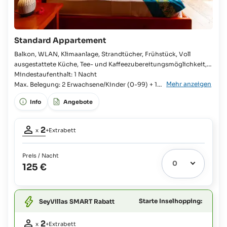
Standard Appartement
Balkon, WLAN, Klimaanlage, Strandtücher, Frühstück, Voll
ausgestattete Küche, Tee- und Kaffeezubereitungsmöglichkeit,
Dusche, Föhn Appartement, Schlafzimmer, Kingsize-Bett,
Mindestaufenthalt: 1 Nacht
Mehr anzeigen
Zustellbett möglich, Babybett möglich, Badezimmer en suite,
Max. Belegung: 2 Erwachsene/Kinder (0-99) + 1
Kind (0-11)
Kühlschrank, Kochplatte, Mikrowelle, Toaster, Wasserkocher,
Info
Angebote
Belegung
2
x
+Extrabett
Erwachsene:
2
Preis / Nacht
Extrabett
1
125 €
möglich:
Babys
und
Starte Inselhopping:
SeyVillas SMART Rabatt
Kinder
bis
Belegung
zu
2
x
+Extrabett