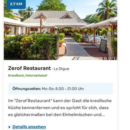
abgeholt und auch wieder zurückgebracht werden
2.7 KM
will, dem empfiehlt sich eine vorherige
Reservierung. Gegen 17:00 Uhr wird man dann
direkt in der Unterkunft abgeholt und zusammen
mit anderen Touristen zum Restaurant gefahren.
Das 3-Gänge-Menü inklusive Transfer kostet ca.
500 SCR pro Person (ohne Getränke). In jedem Fall
ist für den Rückweg ein Taxi zu raten, denn der
steile Weg nach unten kann nach Einbruch der
Dunkelheit gefährlich sein.
Zerof Restaurant
· La Digue
Kreolisch, International
Öffnungszeiten:
Mo-So: 8.00 – 21.00 Uhr
Im "Zerof Restaurant" kann der Gast die kreolische
Küche kennenlernen und es spricht für sich, dass
es gleichermaßen bei den Einheimischen und
Touristen beliebt ist. In den abendlich
Details ansehen
wechselnden Menüs spiegeln sich die