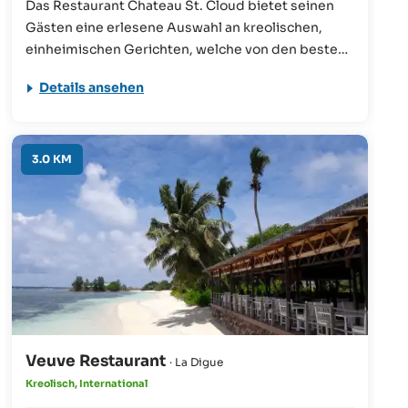
Das Restaurant Chateau St. Cloud bietet seinen
Gästen eine erlesene Auswahl an kreolischen,
einheimischen Gerichten, welche von den besten
Köchen der Seychellen gezaubert werden. Seine
Details ansehen
Lage inmitten eines paradiesischen Gartens
macht den Aufenthalt für jeden Besucher
einzigartig.
3.0 KM
Veuve Restaurant
· La Digue
Kreolisch, International