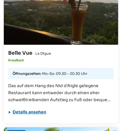
Belle Vue
· La Digue
Kreolisch
Öffnungszeiten:
Mo-So: 09.30 – 20.30 Uhr
Das auf dem Hang des Nid d’Aigle gelegene
Restaurant kann entweder durch einen eher
schweißtreibenden Aufstieg zu Fuß oder bequem
mit dem restauranteigenen Shuttlebus erreicht
Details ansehen
werden. Beliebt ist der Besuch vor allem zum
Sonnenuntergang, denn der Ausblick ist
einzigartig. Wer hierzu gerne vom Restaurant