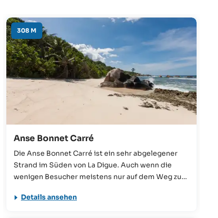
308 M
Anse Bonnet Carré
Die Anse Bonnet Carré ist ein sehr abgelegener
Strand im Süden von La Digue. Auch wenn die
wenigen Besucher meistens nur auf dem Weg zur
Anse Marron sind, so verleiht ihr die wilde
Details ansehen
Atmosphäre einen einzigartigen Charakter. Der
Strand besteht teilweise aus Granitplatten, die