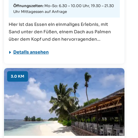
Öffnungszeiten:
Mo-So: 6.30 – 10.00 Uhr, 19.30 – 21.30
Uhr Mittagessen auf Anfrage
Hier ist das Essen ein einmaliges Erlebnis, mit
Sand unter den Füßen, einem Dach aus Palmen
über dem Kopf und den hervorragenden
kreolischen Speisen. Abends lassen sich
Details ansehen
traumhafte Sonnenuntergänge bei einem
romantischen Dinner beobachten.
3.0 KM