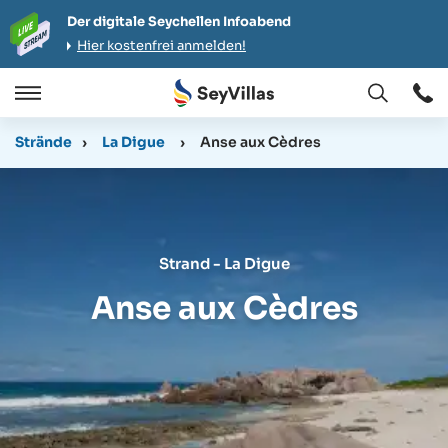
Der digitale Seychellen Infoabend
Hier kostenfrei anmelden!
Öffnen
Öffnen
/
Strände
›
La Digue
›
Anse aux Cèdres
Schließen
Strand - La Digue
Anse aux Cèdres