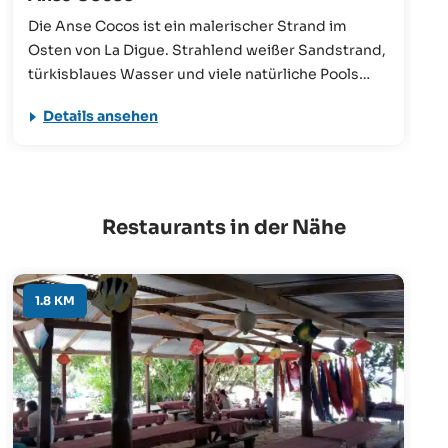
Die Anse Cocos ist ein malerischer Strand im
Osten von La Digue. Strahlend weißer Sandstrand,
türkisblaues Wasser und viele natürliche Pools
machen sie zu einem der schönsten Strände der
Details ansehen
Insel. Etwa 30-40 Minuten benötigt man zu Fuß,
um von der Grand Anse über die Petite Anse zur
traumhaften Anse Cocos zu gelangen.
Restaurants in der Nähe
1.8 KM