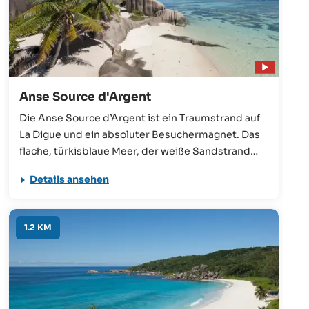
Anse Source d'Argent
Die Anse Source d’Argent ist ein Traumstrand auf
La Digue und ein absoluter Besuchermagnet. Das
flache, türkisblaue Meer, der weiße Sandstrand
und die eindrucksvollen Granitfelsen bilden eine
Details ansehen
Bilderbuchkulisse und machen sie zu einem der
fotogensten Strände der Seychellen.
1.2 KM