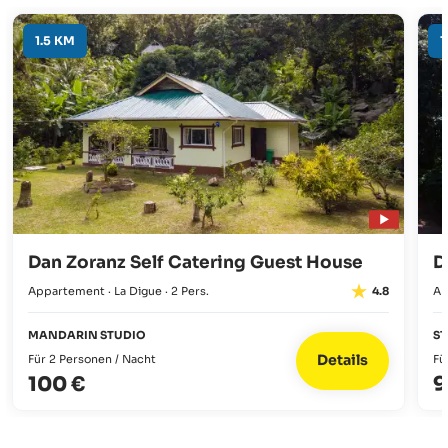
1.5 KM
1
Dan Zoranz Self Catering Guest House
D
Appartement · La Digue · 2 Pers.
Ap
4.8
MANDARIN STUDIO
S
Details
Für 2 Personen / Nacht
Fü
100 €
9