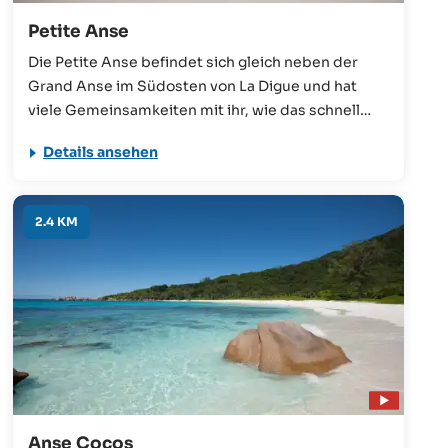
Petite Anse
Die Petite Anse befindet sich gleich neben der
Grand Anse im Südosten von La Digue und hat
viele Gemeinsamkeiten mit ihr, wie das schnell
abfallende Meer und das fehlende vorgelagerte
Details ansehen
Riff – aber vor allem auch die wilde Szenerie. Der
weiche Sandstrand ist perfekt für Familienspiele,
Picknicks oder zum Sonnenbaden in einer
2.4 KM
entspannten Atmosphäre.
Anse Cocos