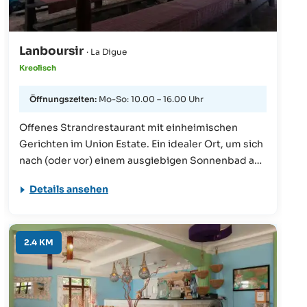
Lanboursir
· La Digue
Kreolisch
Öffnungszeiten:
Mo-So: 10.00 – 16.00 Uhr
Offenes Strandrestaurant mit einheimischen
Gerichten im Union Estate. Ein idealer Ort, um sich
nach (oder vor) einem ausgiebigen Sonnenbad an
der nahe gelegenen Anse Source d’Argent, mit
Details ansehen
einem gegrilltem Fisch, einem Salat oder
sonstigen Köstlichkeiten verwöhnen zu lassen.
Und das mit Sand unter den Füßen!
2.4 KM