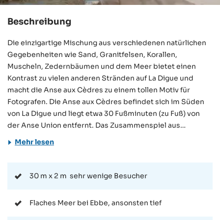
Beschreibung
Die einzigartige Mischung aus verschiedenen natürlichen
Gegebenheiten wie Sand, Granitfelsen, Korallen,
Muscheln, Zedernbäumen und dem Meer bietet einen
Kontrast zu vielen anderen Stränden auf La Digue und
macht die Anse aux Cèdres zu einem tollen Motiv für
Fotografen. Die Anse aux Cèdres befindet sich im Süden
von La Digue und liegt etwa 30 Fußminuten (zu Fuß) von
der Anse Union entfernt. Das Zusammenspiel aus
Granitfelsen und Wellen machen diesen Strand zu einem
Mehr lesen
schönen Motiv für Fotografen. Wie viele Strände auf La
Digue liegt auch die Anse aux Cèdres im L’Union Estate.
Jeder, der diesen Park betreten möchte, muss am Eingang
30 m x 2 m ­ sehr wenige Besucher
einen Eintritt in Höhe von 100 Rupien pro Person zahlen.
Der Strand ist zwar in etwa 30 Minuten von der Anse Union
Flaches Meer bei Ebbe, ansonsten tief
zu erreichen, aber weniger ein Ziel für einen Strandtag.
Vielmehr liegt die Anse aux Cèdres auf dem Weg der