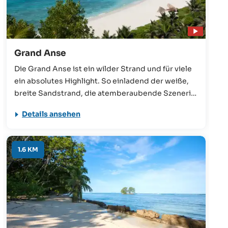
Grand Anse
Die Grand Anse ist ein wilder Strand und für viele
ein absolutes Highlight. So einladend der weiße,
breite Sandstrand, die atemberaubende Szenerie
und das kristallklare Wasser aber auch sein
Details ansehen
mögen, vom Schwimmen ist meistens abzuraten.
Besonders in der Zeit des Südostmonsuns gibt es
hier hohe Wellen und sehr starke Strömungen.
1.6 KM