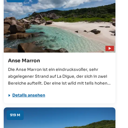
Anse Marron
Die Anse Marron ist ein eindrucksvoller, sehr
abgelegener Strand auf La Digue, der sich in zwei
Bereiche aufteilt. Der eine ist wild mit teils hohen
Wellen, der andere Bereich besteht aus
Details ansehen
natürlichen Pools, die durch Granitfelsen vor dem
offenen Meer geschützt werden. Ein Besuch ist
ohne einen einheimischen Tour Guide nicht zu
919 M
empfehlen.