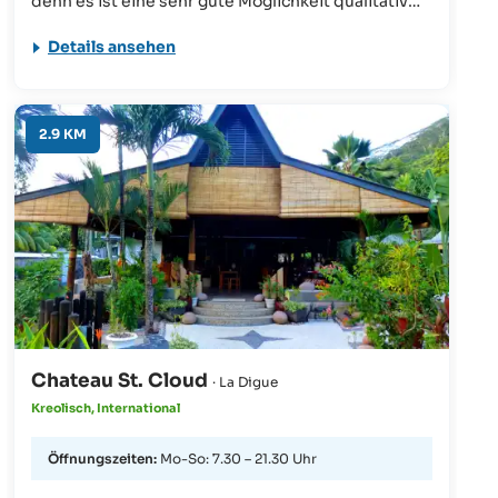
denn es ist eine sehr gute Möglichkeit qualitativ
und preiswert zu speisen – und das sehen auch die
Details ansehen
Einheimischen so.
2.9 KM
Chateau St. Cloud
· La Digue
Kreolisch, International
Öffnungszeiten:
Mo-So: 7.30 – 21.30 Uhr