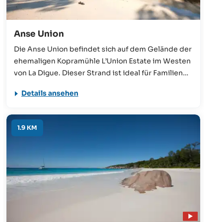
Anse Union
Die Anse Union befindet sich auf dem Gelände der
ehemaligen Kopramühle L’Union Estate im Westen
von La Digue. Dieser Strand ist ideal für Familien
mit Kindern, da es Schutz durch ein vorgelagertes
Details ansehen
Riff gibt und das Meer hier sehr ruhig ist. Sie ist
weniger bekannt als viele andere Strände auf La
Digue, steht ihnen jedoch in nichts nach.
1.9 KM