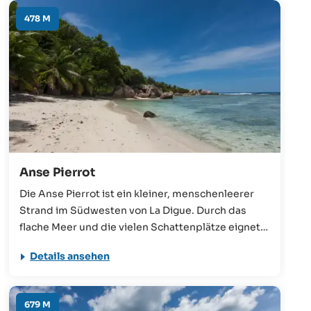
sehr rutschig sein können.
478 M
Anse Pierrot
Die Anse Pierrot ist ein kleiner, menschenleerer
Strand im Südwesten von La Digue. Durch das
flache Meer und die vielen Schattenplätze eignet
er sich sehr gut für Familien. Als Besucher sollte
Details ansehen
man jedoch die Gezeiten im Blick behalten, da die
Flut den Strand vollständig bedeckt und den
Rückweg zur Anse Source d’Argent erschwert.
679 M