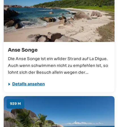
Anse Songe
Die Anse Songe ist ein wilder Strand auf La Digue.
Auch wenn schwimmen nicht zu empfehlen ist, so
lohnt sich der Besuch allein wegen der
wunderschönen Landschaft. Der 15-minütige
Details ansehen
Fußmarsch von der Grand Anse bietet einen
Einblick in die wilde Natur von La Digue, mit Blick
auf das Meer und den vielen Felsen.
939 M