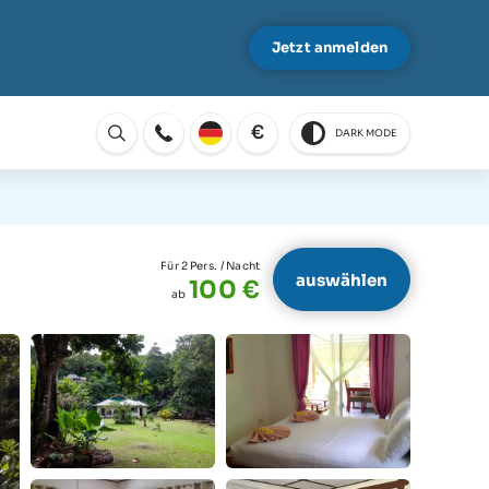
Jetzt anmelden
€
DARK MODE
Öffnen
Für 2 Pers.
/ Nacht
auswählen
100 €
ab