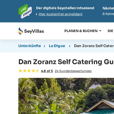
Der digitale Seychellen Infoabend
Nächst
Erfahre
Hier kostenfrei anmelden!
PLANEN & BUCHEN
DIE
Unterkünfte
›
La Digue
›
Dan Zoranz Self Cate
Dan Zoranz Self Catering G
4.8
of
5
24
Kundenbewertungen