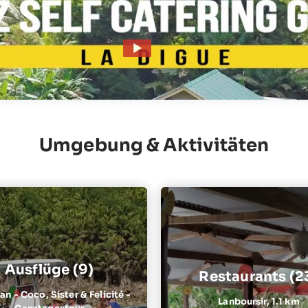
Umgebung & Aktivitäten
Ausflüge (9)
Restaurants (2
n - Coco, Sister & Felicité -
Lanboursir,
1.1 km