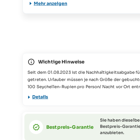
Mehr anzeigen
Wichtige Hinweise
Seit dem 01.08.2023 ist die Nachhaltigkeitsabgabe fü
getreten. Urlauber müssen je nach Größe der gebucht
100 Seychellen-Rupien pro Person/ Nacht vor Ort entri
verschiedene Naturschutzprojekte auf den Seychelle
Details
Informationen dazu finden Sie in unseren
FAQs
Dieses Reiseangebot ist für Personen mit eingeschrän
(bitte wenden Sie sich für weitere Informationen ode
Sie haben dieselbe
das SeyVillas-Team).
Bestpreis-Garantie
Bestpreis-Garantie
anzubieten.