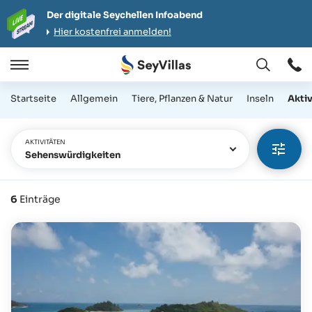
Der digitale Seychellen Infoabend
Hier kostenfrei anmelden!
Öffnen
Öffnen
/
Startseite
Allgemein
Tiere, Pflanzen & Natur
Inseln
Aktiv
Schließen
AKTIVITÄTEN
Sehenswürdigkeiten
6
Einträge