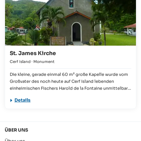
Schnorchelanfänger spielend leicht zu meistern.
St. James Kirche
Cerf Island
· Monument
Die kleine, gerade einmal 60 m² große Kapelle wurde vom
Großvater des noch heute auf Cerf Island lebenden
einheimischen Fischers Harold de la Fontaine unmittelbar
an den der Hauptinsel Mahé zugewandten Takamaka Beach
Details
errichtet. Sie dient noch heute als Heirats- und
Bestattungsort für die Einwohner von Cerf Island. Mit Hilfe
von Spenden konnte ein einst zerstörtes Glasmosaik mit
Friedenstaube wieder restauriert werden.
ÜBER UNS