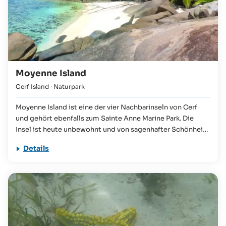
Moyenne Island
Cerf Island
· Naturpark
Moyenne Island ist eine der vier Nachbarinseln von Cerf
und gehört ebenfalls zum Sainte Anne Marine Park. Die
Insel ist heute unbewohnt und von sagenhafter Schönheit.
Die Insel verfügt über einen rund 1,5 km Rundgang, der
Details
vorbei führt an den Grabstätten alter Seeräuber, an einer
kleinen Kirche, an alten Ruinen der ersten Siedler und auch
an zwei Traumstränden ("Coral Cove" und "Pirate's Cove").
Eine Population von über 100 Riesenlandschildkröten
belebt die Insel, die noch bis 2012 von dem
weltberühmten Einsiedler Brendon Grimshaw bewohnt
wurde. Ein Ausflug mit dem Paddel-­ oder Tretboot von