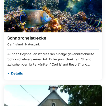
Schnorchelstrecke
Cerf Island
· Naturpark
Auf den Seychellen ist dies der einzige gekennzeichnete
Schnorchelweg seiner Art. Er beginnt direkt am Strand
zwischen den Unterkünften "Cerf Island Resort" und
"Takamaka Beach Villas" und führt vorbei an vier gut
Details
sichtbaren Bojen. Diese Bojen dienen als
Orientierungspunkte und sind jeweils exakt dort verankert,
wo sich besonders schöne Korallen befinden und der
Reichtum an bunten, exotischen Fischen am größten ist.
Die kleine Bojenstraße verläuft gerade einmal 100 bis 150
Meter parallel zum Strand und ist daher auch für absolute