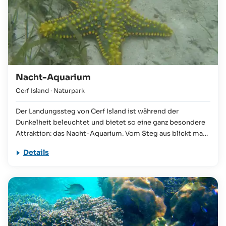
Cerf aus lohnt sich sehr!
Nacht-Aquarium
Cerf Island
· Naturpark
Der Landungssteg von Cerf Island ist während der
Dunkelheit beleuchtet und bietet so eine ganz besondere
Attraktion: das Nacht-Aquarium. Vom Steg aus blickt man
in das flache Wasser und kann Meeresschildkröten, kleine
Details
Rochen und unzählige bunte Fische entdecken. Mit ein
wenig Brot ausgerüstet kann man hier rasch eine
beträchtliche Anzahl bunter Fische anlocken und sich an
dem kleinen Naturschauspiel erfreuen.