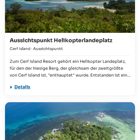
Aussichtspunkt Helikopterlandeplatz
Cerf Island
· Aussichtspunkt
Zum Cerf Island Resort gehört ein Helikopter Landeplatz,
für den der hiesige Berg, der gleichsam der zweitgrößte
von Cerf Island ist, "enthauptet" wurde. Entstanden ist eine
kleine Ebene, die nicht nur als Landeplatz für Helikopter
Details
dient, sondern auch und vor allem für all jene Gäste auf Cerf
Island, die den hiesigen atemberaubenden Ausblick auf
Mahé und den gesamten Sainte Anne Marine Park genießen
wollen. Der Zugang erfolgt über das Cerf Island Resort.
Einfach an der Rezeption freundlich den Aufstieg erbitten!
Dieser dauert rund 15­20 Minuten.