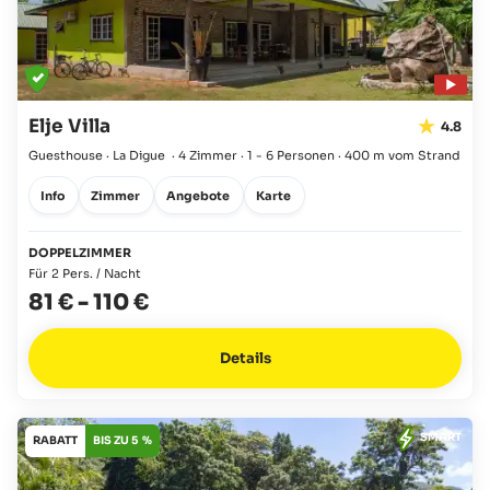
Elje Villa
4.8
Guesthouse · La Digue
·
4 Zimmer
·
1 - 6 Personen
·
400 m vom Strand
Info
Zimmer
Angebote
Karte
DOPPELZIMMER
Für 2 Pers. / Nacht
81 €
-
110 €
Details
SMART
RABATT
BIS ZU 5 %