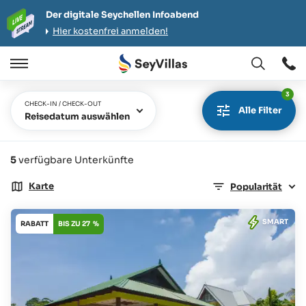
Der digitale Seychellen Infoabend
Hier kostenfrei anmelden!
Öffnen
Öffnen
/
3
Schließen
CHECK-IN / CHECK-OUT
Alle Filter
Reisedatum auswählen
5
verfügbare Unterkünfte
Karte
Popularität
SMART
RABATT
BIS ZU 27 %