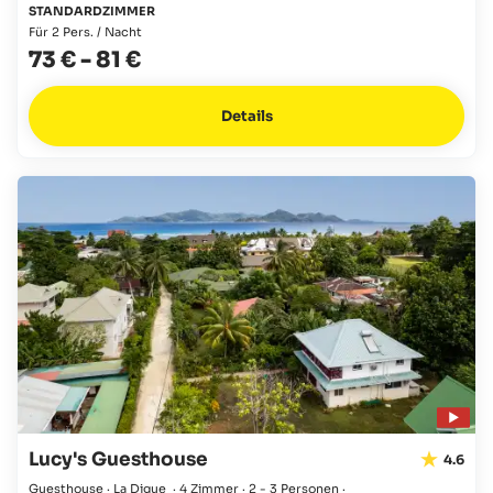
STANDARDZIMMER
Für 2 Pers. / Nacht
73 €
-
81 €
Details
Lucy's Guesthouse
4.6
Guesthouse · La Digue
·
4 Zimmer
·
2 - 3 Personen
·