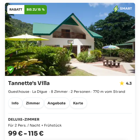
SMART
RABATT
BIS ZU 15 %
Tannette's Villa
4.3
Guesthouse · La Digue
·
8 Zimmer
·
2 Personen
·
770 m vom Strand
Info
Zimmer
Angebote
Karte
DELUXE-ZIMMER
Für 2 Pers. / Nacht + Frühstück
99 €
-
115 €