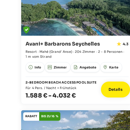
Avani+ Barbarons Seychelles
4.3
Resort · Mahé
(Grand' Anse)
·
204 Zimmer
·
2 - 8 Personen
·
1 m vom Strand
Info
Zimmer
Angebote
Karte
2-BEDROOM BEACH ACCESS POOL SUITE
Für 4 Pers. / Nacht + Frühstück
Details
1.588 €
-
4.032 €
RABATT
BIS ZU 16 %