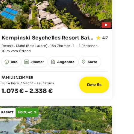
Kempinski Seychelles Resort Baie Lazare
4.7
Resort · Mahé
(Baie Lazare)
·
154 Zimmer
·
1 - 4 Personen
·
10 m vom Strand
Info
Zimmer
Angebote
Karte
FAMILIENZIMMER
Für 4 Pers. / Nacht + Frühstück
Details
1.073 €
-
2.338 €
RABATT
BIS ZU 40 %