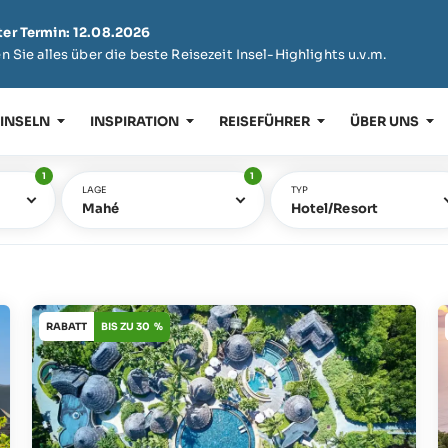
er Termin: 12.08.2026
n Sie alles über die beste Reisezeit Insel-Highlights u.v.m.
 INSELN
INSPIRATION
REISEFÜHRER
ÜBER UNS
1
1
LAGE
TYP
Mahé
Hotel/Resort
RABATT
BIS ZU 30 %