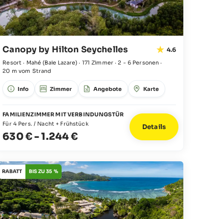
Canopy by Hilton Seychelles
4.6
Resort · Mahé
(Baie Lazare)
·
171 Zimmer
·
2 - 6 Personen
·
20 m vom Strand
Info
Zimmer
Angebote
Karte
FAMILIENZIMMER MIT VERBINDUNGSTÜR
Für 4 Pers. / Nacht + Frühstück
Details
630 €
-
1.244 €
RABATT
BIS ZU 35 %