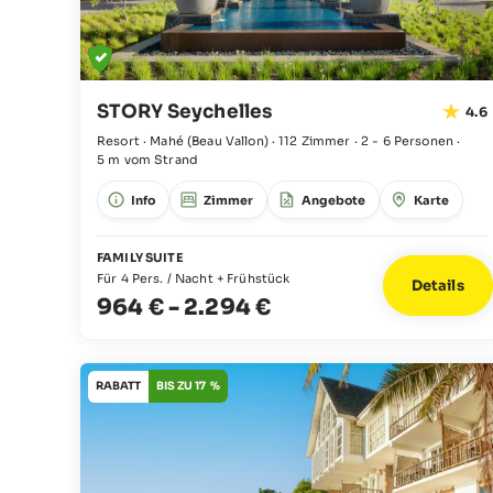
STORY Seychelles
4.6
Resort · Mahé
(Beau Vallon)
·
112 Zimmer
·
2 - 6 Personen
·
5 m vom Strand
Info
Zimmer
Angebote
Karte
FAMILY SUITE
Für 4 Pers. / Nacht + Frühstück
Details
964 €
-
2.294 €
RABATT
BIS ZU 17 %