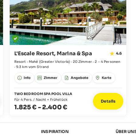
L'Escale Resort, Marina & Spa
4.6
Resort · Mahé
(Greater Victoria)
·
20 Zimmer
·
2 - 4 Personen
·
9.3 km vom Strand
Info
Zimmer
Angebote
Karte
TWO BEDROOM SPA POOL VILLA
Für 4 Pers. / Nacht + Frühstück
Details
1.825 €
-
2.400 €
INSPIRATION
ÜBER UN