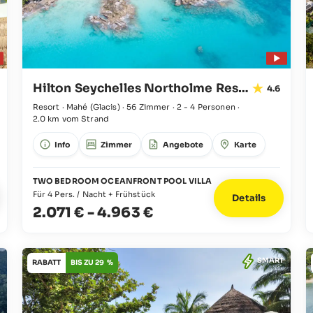
Hilton Seychelles Northolme Resort & Spa
4.6
Resort · Mahé
(Glacis)
·
56 Zimmer
·
2 - 4 Personen
·
2.0 km vom Strand
Info
Zimmer
Angebote
Karte
TWO BEDROOM OCEANFRONT POOL VILLA
Für 4 Pers. / Nacht + Frühstück
Details
2.071 €
-
4.963 €
SMART
RABATT
BIS ZU 29 %