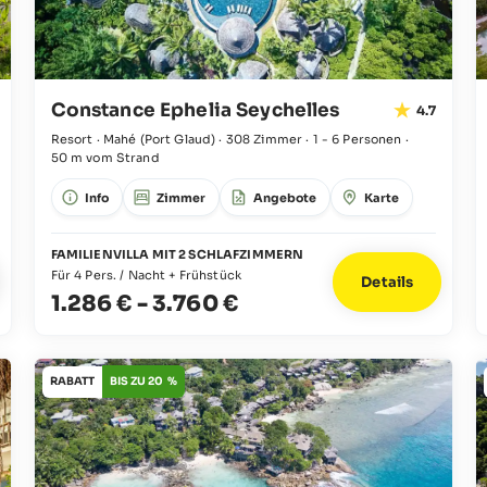
Constance Ephelia Seychelles
4.7
Resort · Mahé
(Port Glaud)
·
308 Zimmer
·
1 - 6 Personen
·
50 m vom Strand
Info
Zimmer
Angebote
Karte
FAMILIENVILLA MIT 2 SCHLAFZIMMERN
Für 4 Pers. / Nacht + Frühstück
Details
1.286 €
-
3.760 €
RABATT
BIS ZU 20 %