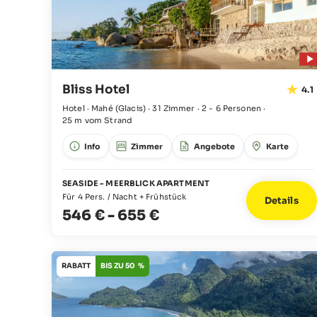
Bliss Hotel
4.1
Hotel · Mahé
(Glacis)
·
31 Zimmer
·
2 - 6 Personen
·
25 m vom Strand
Info
Zimmer
Angebote
Karte
SEASIDE - MEERBLICK APARTMENT
Für 4 Pers. / Nacht + Frühstück
Details
546 €
-
655 €
RABATT
BIS ZU 50 %