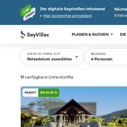
Der digitale Seychellen Infoabend
Nächst
Erfahre
Hier kostenfrei anmelden!
PLANEN & BUCHEN
DIE
CHECK-IN / CHECK-OUT
BELEGUNG
Reisedatum auswählen
4 Personen
11
verfügbare Unterkünfte
RABATT
BIS ZU 25 %