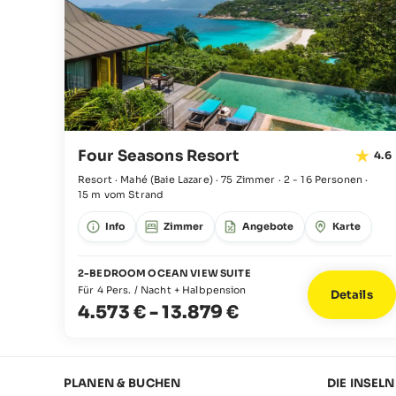
Four Seasons Resort
4.6
Resort · Mahé
(Baie Lazare)
·
75 Zimmer
·
2 - 16 Personen
·
15 m vom Strand
Info
Zimmer
Angebote
Karte
2-BEDROOM OCEAN VIEW SUITE
Für 4 Pers. / Nacht + Halbpension
Details
4.573 €
-
13.879 €
PLANEN & BUCHEN
DIE INSELN