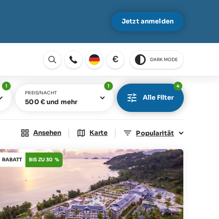
Jetzt anmelden
€
DARK MODE
Öffnen
1
1
4
PREIS/NACHT
Alle Filter
500 € und mehr
|
|
Ansehen
Karte
Popularität
RABATT
BIS ZU 30 %