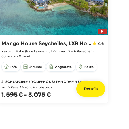
Mango House Seychelles, LXR Hotels & Resorts
4.6
Resort · Mahé
(Baie Lazare)
·
51 Zimmer
·
2 - 6 Personen
·
30 m vom Strand
Info
Zimmer
Angebote
Karte
2-SCHLAFZIMMER CLIFF HOUSE PANORAMA SUITE
Für 4 Pers. / Nacht + Frühstück
Details
1.595 €
-
3.075 €