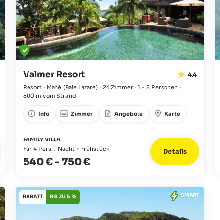
Valmer Resort
4.4
Resort · Mahé
(Baie Lazare)
·
24 Zimmer
·
1 - 8 Personen
·
800 m vom Strand
Info
Zimmer
Angebote
Karte
FAMILY VILLA
Für 4 Pers. / Nacht + Frühstück
Details
540 €
-
750 €
SMART
RABATT
BIS ZU 5 %