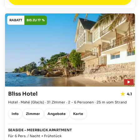
RABATT
BIS ZU 17 %
Bliss Hotel
4.1
Hotel · Mahé
(Glacis)
·
31 Zimmer
·
2 - 6 Personen
·
25 m vom Strand
Info
Zimmer
Angebote
Karte
SEASIDE - MEERBLICK APARTMENT
Für 6 Pers. / Nacht + Frühstück