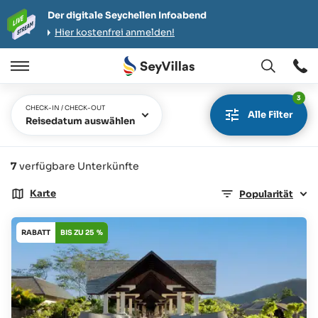
Der digitale Seychellen Infoabend
Hier kostenfrei anmelden!
Öffnen
Öffnen
/
3
Schließen
CHECK-IN / CHECK-OUT
Alle Filter
Reisedatum auswählen
7
verfügbare Unterkünfte
Karte
Popularität
RABATT
BIS ZU 25 %