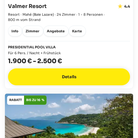
Valmer Resort
4.4
Resort · Mahé
(Baie Lazare)
·
24 Zimmer
·
1 - 8 Personen
·
800 m vom Strand
Info
Zimmer
Angebote
Karte
PRESIDENTIAL POOL VILLA
Für 6 Pers. / Nacht + Frühstück
1.900 €
-
2.500 €
Details
RABATT
BIS ZU 16 %