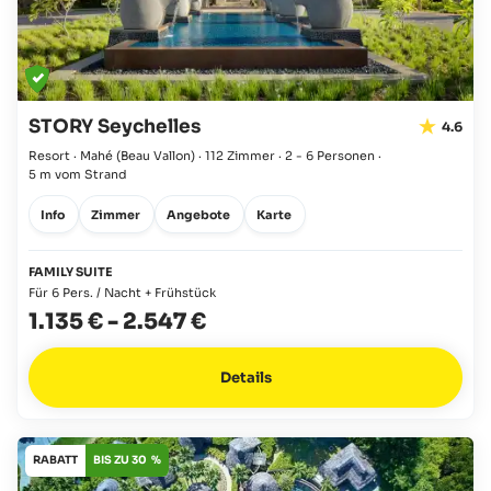
STORY Seychelles
4.6
Resort · Mahé
(Beau Vallon)
·
112 Zimmer
·
2 - 6 Personen
·
5 m vom Strand
Info
Zimmer
Angebote
Karte
FAMILY SUITE
Für 6 Pers. / Nacht + Frühstück
1.135 €
-
2.547 €
Details
RABATT
BIS ZU 30 %