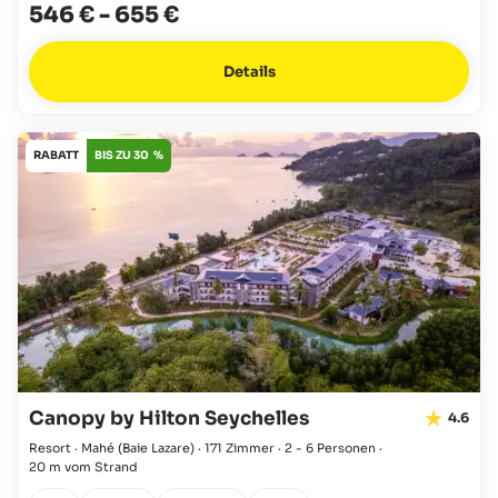
546 €
-
655 €
Details
RABATT
BIS ZU 30 %
Canopy by Hilton Seychelles
4.6
Resort · Mahé
(Baie Lazare)
·
171 Zimmer
·
2 - 6 Personen
·
20 m vom Strand