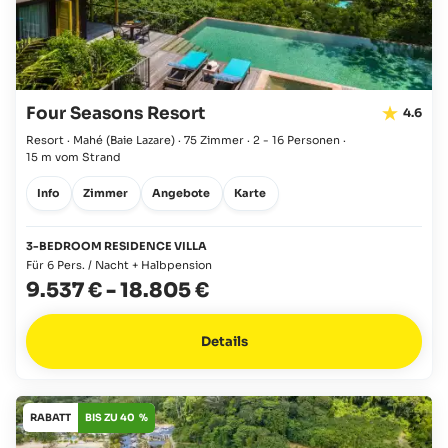
Four Seasons Resort
4.6
Resort · Mahé
(Baie Lazare)
·
75 Zimmer
·
2 - 16 Personen
·
15 m vom Strand
Info
Zimmer
Angebote
Karte
3-BEDROOM RESIDENCE VILLA
Für 6 Pers. / Nacht + Halbpension
9.537 €
-
18.805 €
Details
RABATT
BIS ZU 40 %