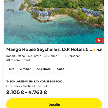
Mango House Seychelles, LXR Hotels & Resorts
4.6
Resort · Mahé
(Baie Lazare)
·
51 Zimmer
·
2 - 6 Personen
·
30 m vom Strand
Info
Zimmer
Angebote
Karte
3-SCHLAFZIMMER-BAY HOUSE MIT POOL
Für 6 Pers. / Nacht + Frühstück
2.105 €
-
4.763 €
Details