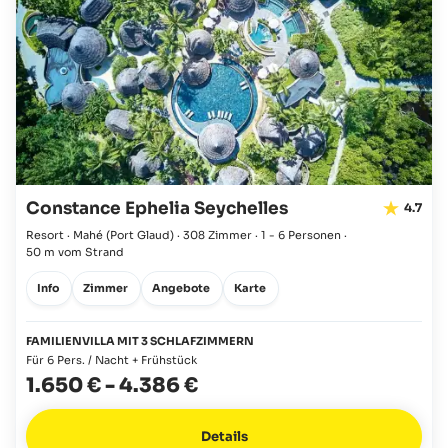
Constance Ephelia Seychelles
4.7
Resort · Mahé
(Port Glaud)
·
308 Zimmer
·
1 - 6 Personen
·
50 m vom Strand
Info
Zimmer
Angebote
Karte
FAMILIENVILLA MIT 3 SCHLAFZIMMERN
Für 6 Pers. / Nacht + Frühstück
1.650 €
-
4.386 €
Details