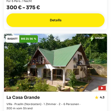
Für 6 Pers. / Nacht
300 €
-
375 €
Details
SMART
RABATT
BIS ZU 36 %
La Casa Grande
4.3
Villa · Praslin
(Nordosten)
·
1 Zimmer
·
2 - 6 Personen
·
300 m vom Strand