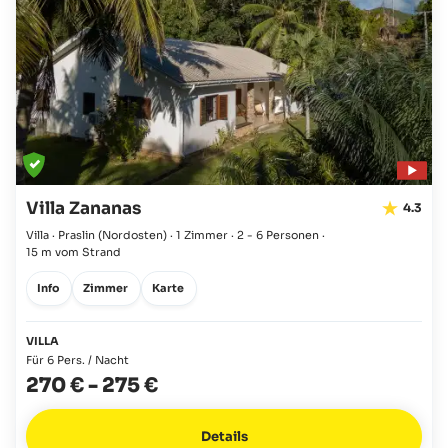
Villa Zananas
4.3
Villa · Praslin
(Nordosten)
·
1 Zimmer
·
2 - 6 Personen
·
15 m vom Strand
Info
Zimmer
Karte
VILLA
Für 6 Pers. / Nacht
270 €
-
275 €
Details