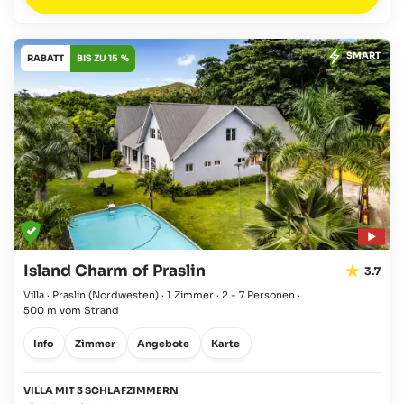
SMART
RABATT
BIS ZU 15 %
Island Charm of Praslin
3.7
Villa · Praslin
(Nordwesten)
·
1 Zimmer
·
2 - 7 Personen
·
500 m vom Strand
Info
Zimmer
Angebote
Karte
VILLA MIT 3 SCHLAFZIMMERN