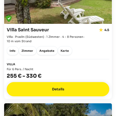
Villa Saint Sauveur
4.5
Villa · Praslin
(Südwesten)
·
1 Zimmer
·
4 - 8 Personen
·
10 m vom Strand
Info
Zimmer
Angebote
Karte
VILLA
Für 6 Pers. / Nacht
255 €
-
330 €
Details