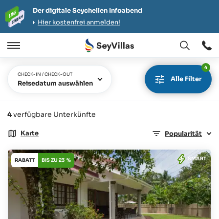
Der digitale Seychellen Infoabend
Hier kostenfrei anmelden!
Öffnen
Öffnen
/
4
Schließen
CHECK-IN / CHECK-OUT
Alle Filter
Reisedatum auswählen
4
verfügbare Unterkünfte
Karte
Popularität
SMART
RABATT
BIS ZU 23 %