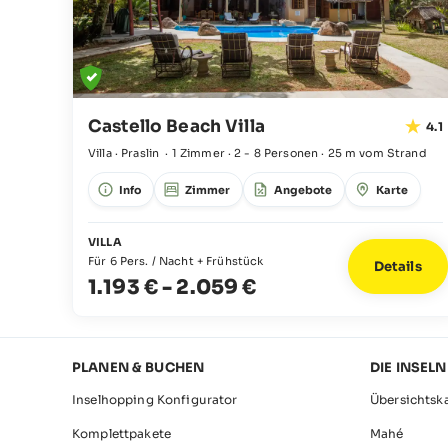
Castello Beach Villa
4.1
Villa · Praslin
·
1 Zimmer
·
2 - 8 Personen
·
25 m vom Strand
Info
Zimmer
Angebote
Karte
VILLA
Für 6 Pers. / Nacht + Frühstück
Details
1.193 €
-
2.059 €
PLANEN & BUCHEN
DIE INSELN
Inselhopping Konfigurator
Übersichtsk
Komplettpakete
Mahé