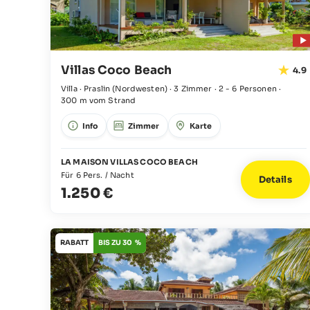
Villas Coco Beach
4.9
Villa · Praslin
(Nordwesten)
·
3 Zimmer
·
2 - 6 Personen
·
300 m vom Strand
Info
Zimmer
Karte
LA MAISON VILLAS COCO BEACH
Für 6 Pers. / Nacht
Details
1.250 €
RABATT
BIS ZU 30 %