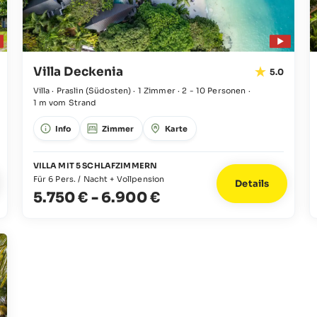
Villa Deckenia
5.0
Villa · Praslin
(Südosten)
·
1 Zimmer
·
2 - 10 Personen
·
1 m vom Strand
Info
Zimmer
Karte
VILLA MIT 5 SCHLAFZIMMERN
Für 6 Pers. / Nacht + Vollpension
Details
5.750 €
-
6.900 €