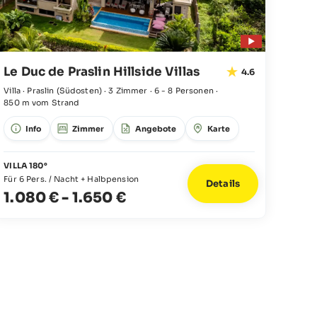
Le Duc de Praslin Hillside Villas
4.6
Villa · Praslin
(Südosten)
·
3 Zimmer
·
6 - 8 Personen
·
850 m vom Strand
Info
Zimmer
Angebote
Karte
VILLA 180°
Für 6 Pers. / Nacht + Halbpension
Details
1.080 €
-
1.650 €