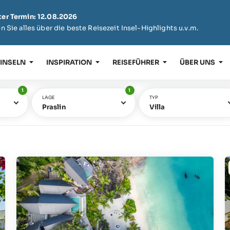
er Termin: 12.08.2026
n Sie alles über die beste Reisezeit Insel-Highlights u.v.m.
 INSELN
INSPIRATION
REISEFÜHRER
ÜBER UNS
1
1
LAGE
TYP
Praslin
Villa