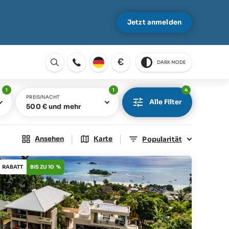
Jetzt anmelden
€
DARK MODE
Öffnen
1
1
4
PREIS/NACHT
Alle Filter
500 € und mehr
|
|
Ansehen
Karte
Popularität
RABATT
BIS ZU 10 %