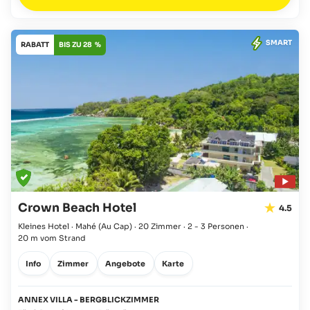
SMART
RABATT
BIS ZU 28 %
Crown Beach Hotel
4.5
Kleines Hotel · Mahé
(Au Cap)
·
20 Zimmer
·
2 - 3 Personen
·
20 m vom Strand
Info
Zimmer
Angebote
Karte
ANNEX VILLA - BERGBLICKZIMMER