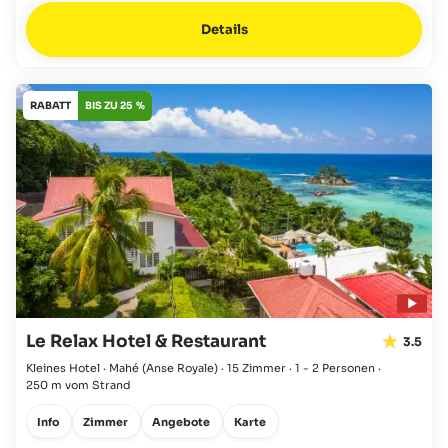
Details
RABATT
BIS ZU 25 %
Le Relax Hotel & Restaurant
3.5
Kleines Hotel · Mahé
(Anse Royale)
·
15 Zimmer
·
1 - 2 Personen
·
250 m vom Strand
Info
Zimmer
Angebote
Karte