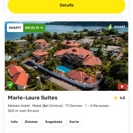
Details
SMART
RABATT
BIS ZU 10 %
Marie-Laure Suites
4.5
Kleines Hotel · Mahé
(Bel Ombre)
·
17 Zimmer
·
1 - 6 Personen
·
350 m vom Strand
Info
Zimmer
Angebote
Karte