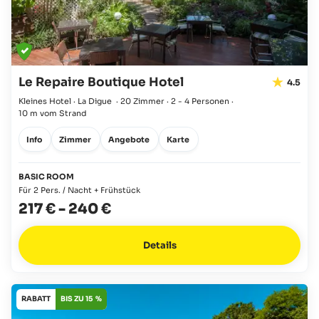
Le Repaire Boutique Hotel
4.5
Kleines Hotel · La Digue
·
20 Zimmer
·
2 - 4 Personen
·
10 m vom Strand
Info
Zimmer
Angebote
Karte
BASIC ROOM
Für 2 Pers. / Nacht + Frühstück
217 €
-
240 €
Details
RABATT
BIS ZU 15 %