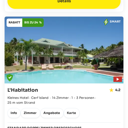
Details
SMART
RABATT
BIS ZU 24 %
L'Habitation
4.2
Kleines Hotel · Cerf Island
·
14 Zimmer
·
1 - 3 Personen
·
25 m vom Strand
Info
Zimmer
Angebote
Karte
STANDARD DOPPELZMMER OBERGESCHOSS