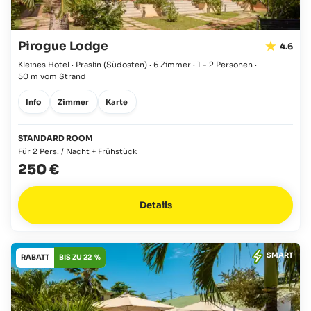
Pirogue Lodge
4.6
Kleines Hotel · Praslin
(Südosten)
·
6 Zimmer
·
1 - 2 Personen
·
50 m vom Strand
Info
Zimmer
Karte
STANDARD ROOM
Für 2 Pers. / Nacht + Frühstück
250 €
Details
SMART
RABATT
BIS ZU 22 %