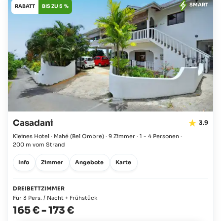
SMART
RABATT
BIS ZU 5 %
Casadani
3.9
Kleines Hotel · Mahé
(Bel Ombre)
·
9 Zimmer
·
1 - 4 Personen
·
200 m vom Strand
Info
Zimmer
Angebote
Karte
DREIBETTZIMMER
Für 3 Pers. / Nacht + Frühstück
165 €
-
173 €