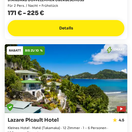
Für 2 Pers. / Nacht + Frühstück
171 €
-
225 €
Details
SMART
RABATT
BIS ZU 10 %
Lazare Picault Hotel
4.5
Kleines Hotel · Mahé
(Takamaka)
·
12 Zimmer
·
1 - 6 Personen
·