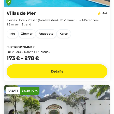
Villas de Mer
4.4
Kleines Hotel · Praslin
(Nordwesten)
·
12 Zimmer
·
1 - 4 Personen
·
25 m vom Strand
Info
Zimmer
Angebote
Karte
SUPERIOR ZIMMER
Für 2 Pers. / Nacht + Frühstück
173 €
-
278 €
Details
RABATT
BIS ZU 40 %