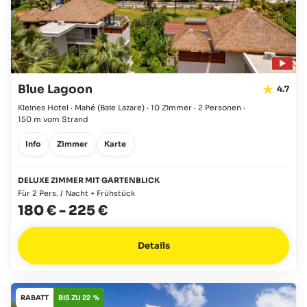
Blue Lagoon
4.7
Kleines Hotel · Mahé
(Baie Lazare)
·
10 Zimmer
·
2 Personen
·
150 m vom Strand
Info
Zimmer
Karte
DELUXE ZIMMER MIT GARTENBLICK
Für 2 Pers. / Nacht + Frühstück
180 €
-
225 €
Details
RABATT
BIS ZU 22 %