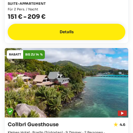
SUITE-APPARTEMENT
Für 2 Pers. / Nacht
151 €
-
209 €
Details
RABATT
BIS ZU 14 %
Colibri Guesthouse
4.6
Kleines Hotel · Praslin
(Südosten)
·
9 Zimmer
·
2 Personen
·