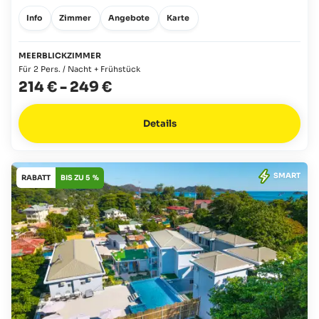
Info
Zimmer
Angebote
Karte
MEERBLICKZIMMER
Für 2 Pers. / Nacht + Frühstück
214 €
-
249 €
Details
SMART
RABATT
BIS ZU 5 %