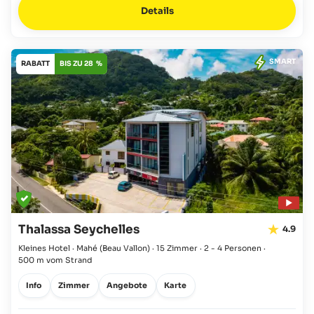
Details
SMART
RABATT
BIS ZU 28 %
Thalassa Seychelles
4.9
Kleines Hotel · Mahé
(Beau Vallon)
·
15 Zimmer
·
2 - 4 Personen
·
500 m vom Strand
Info
Zimmer
Angebote
Karte