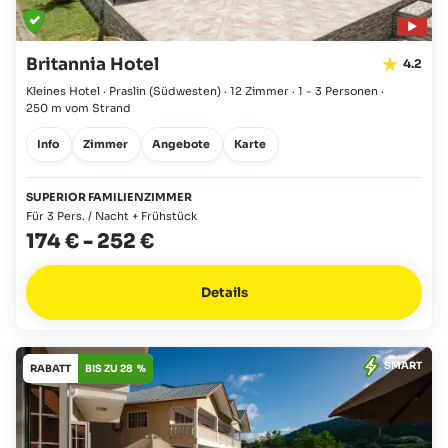
Britannia Hotel
4.2
Kleines Hotel · Praslin
(Südwesten)
·
12 Zimmer
·
1 - 3 Personen
·
250 m vom Strand
Info
Zimmer
Angebote
Karte
SUPERIOR FAMILIENZIMMER
Für 3 Pers. / Nacht + Frühstück
174 €
-
252 €
Details
SMART
RABATT
BIS ZU 28 %