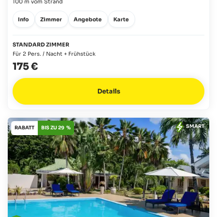
100 m vom Strand
Info
Zimmer
Angebote
Karte
STANDARD ZIMMER
Für 2 Pers. / Nacht + Frühstück
175 €
Details
SMART
RABATT
BIS ZU 29 %