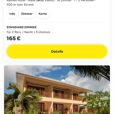
Kleines Hotel · Mahé
(Beau Vallon)
·
16 Zimmer
·
1 - 2 Personen
·
300 m vom Strand
Info
Zimmer
Karte
STANDARD ZIMMER
Für 2 Pers. / Nacht + Frühstück
165 €
Details