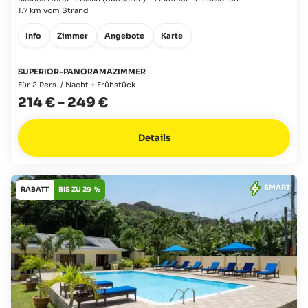
1.7 km vom Strand
Info
Zimmer
Angebote
Karte
SUPERIOR-PANORAMAZIMMER
Für 2 Pers. / Nacht + Frühstück
214 €
-
249 €
Details
SMART
RABATT
BIS ZU 29 %