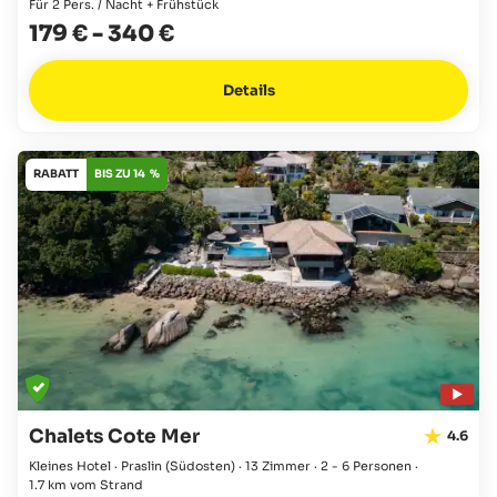
Für 2 Pers. / Nacht + Frühstück
179 €
-
340 €
Details
RABATT
BIS ZU 14 %
Chalets Cote Mer
4.6
Kleines Hotel · Praslin
(Südosten)
·
13 Zimmer
·
2 - 6 Personen
·
1.7 km vom Strand