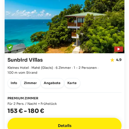
Sunbird Villas
4.9
Kleines Hotel · Mahé
(Glacis)
·
6 Zimmer
·
1 - 2 Personen
·
100 m vom Strand
Info
Zimmer
Angebote
Karte
PREMIUM ZIMMER
Für 2 Pers. / Nacht + Frühstück
153 €
-
180 €
Details