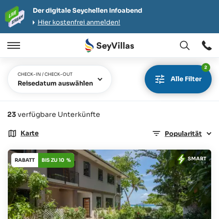
Der digitale Seychellen Infoabend
Hier kostenfrei anmelden!
Öffnen
Öffnen
/
2
Schließen
CHECK-IN / CHECK-OUT
Alle Filter
Reisedatum auswählen
23
verfügbare Unterkünfte
Karte
Popularität
SMART
RABATT
BIS ZU 10 %