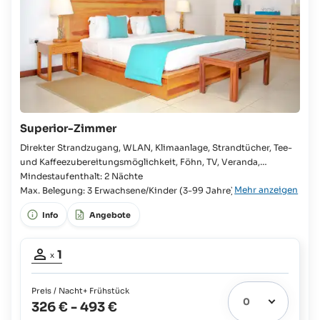
Superior-Zimmer
Direkter Strandzugang, WLAN, Klimaanlage, Strandtücher, Tee-
und Kaffeezubereitungsmöglichkeit, Föhn, TV, Veranda,
Begehbare Regendusche Kingsize-Bett, Begehbarer
Mindestaufenthalt: 2 Nächte
Mehr anzeigen
Kleiderschrank, Zustellbett möglich, Badezimmer en suite, WC,
Max. Belegung: 3 Erwachsene/Kinder (3-99 Jahre)
Doppelwaschbecken, Bademäntel, Hausschuhe, Wasserkocher,
Info
Angebote
Sofa, Sitzecke,
Belegung
1
x
Erwachsener:
1
Preis / Nacht
+ Frühstück
326 €
-
493 €