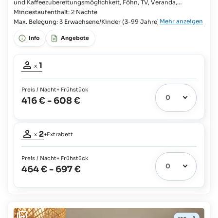
und Kaffeezubereitungsmöglichkeit, Föhn, TV, Veranda,
Begehbare Regendusche Kingsize-Bett, Begehbarer
Mindestaufenthalt: 2 Nächte
Mehr anzeigen
Kleiderschrank, Zimmer mit Verbindungstür verfügbar,
Max. Belegung: 3 Erwachsene/Kinder (3-99 Jahre)
Zustellbett möglich, Badezimmer en suite, Badewanne,
Info
Angebote
Separates WC, Doppelwaschbecken, Bademäntel, Hausschuhe,
Nespresso-Maschine,
Belegung
1
x
Erwachsener:
1
Preis / Nacht
+ Frühstück
416 €
-
608 €
Belegung
2
x
+Extrabett
Erwachsene:
2
Preis / Nacht
+ Frühstück
Extrabett
1
464 €
-
697 €
möglich:
Kinder
bis
zu
11
2