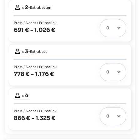
Belegung
angeboten.)
2
x
+Extrabetten
Erwachsene:
2
Preis / Nacht
+ Frühstück
Extrabetten
2
691 €
-
1.026 €
möglich:
Kinder
Belegung
bis
3
zu
x
+Extrabett
Erwachsene:
11
3
Jahren:
Preis / Nacht
+ Frühstück
Extrabett
110 €
plus 50% des
1
778 €
-
1.176 €
möglich:
Verpflegungspreises
Kinder
Belegung
bis
4
zu
x
Erwachsene:
11
4
Jahren:
Preis / Nacht
+ Frühstück
110 €
plus 50% des
866 €
-
1.325 €
Verpflegungspreises