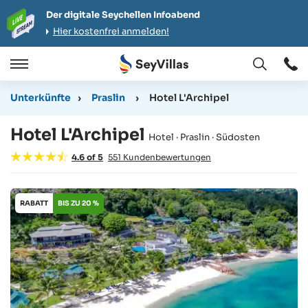
Der digitale Seychellen Infoabend
Hier kostenfrei anmelden!
Öffnen
Öffnen
/
Unterkünfte
›
Praslin
›
Hotel L'Archipel
Schließen
Hotel L'Archipel
Hotel · Praslin · Südosten
4.6
of
5
551
Kundenbewertungen
RABATT
BIS ZU 20 %