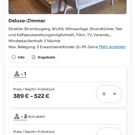
Deluxe-Zimmer
Direkter Strandzugang, WLAN, Klimaanlage, Strandtücher, Tee-
und Kaffeezubereitungsmöglichkeit, Föhn, TV, Veranda,
Begehbare Regendusche Hochzeitsreisende, Kingsize-Bett,
Mindestaufenthalt: 2 Nächte
Mehr anzeigen
Begehbarer Kleiderschrank, Zustellbett möglich, Badezimmer en
Max. Belegung: 3 Erwachsene/Kinder (6-99 Jahre)
suite, Badewanne, Separates WC, Doppelwaschbecken,
Info
Angebote
Bademäntel, Hausschuhe, Wasserkocher,
Belegung
1
x
Erwachsener:
1
Preis / Nacht
+ Frühstück
389 €
-
522 €
Belegung
2
x
+Extrabett
Erwachsene:
2
Preis / Nacht
+ Frühstück
Extrabett