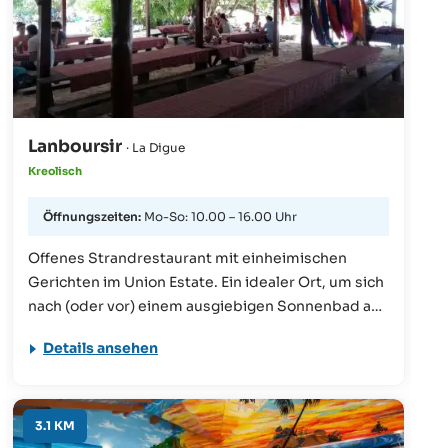
Lanboursir
· La Digue
Kreolisch
Öffnungszeiten:
Mo-So: 10.00 – 16.00 Uhr
Offenes Strandrestaurant mit einheimischen
Gerichten im Union Estate. Ein idealer Ort, um sich
nach (oder vor) einem ausgiebigen Sonnenbad an
der nahe gelegenen Anse Source d’Argent, mit
Details ansehen
einem gegrilltem Fisch, einem Salat oder
sonstigen Köstlichkeiten verwöhnen zu lassen.
Und das mit Sand unter den Füßen!
3.1 KM