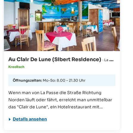
Au Clair De Lune (Sibert Residence)
· La Digue
Kreolisch
Öffnungszeiten:
Mo-So: 8.00 – 21.30 Uhr
Wenn man von La Passe die Straße Richtung
Norden läuft oder fährt, erreicht man unmittelbar
das "Clair de Lune", ein Hotelrestaurant mit
kreolischer Küche und herrlicher Lage. Genießen
Details ansehen
Sie den Meerblick bei Frühstück, Mittag- oder
Abendessen.