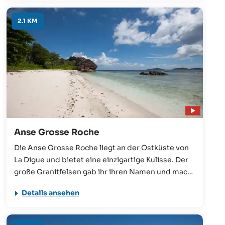
Besonders in der Zeit des Südostmonsuns gibt es
hier hohe Wellen und sehr starke Strömungen.
2.1 KM
Anse Grosse Roche
Die Anse Grosse Roche liegt an der Ostküste von
La Digue und bietet eine einzigartige Kulisse. Der
große Granitfelsen gab ihr ihren Namen und macht
diesen Strand zu einem schönen Motiv – und zwar
Details ansehen
so sehr, dass sogar ein Teil des Films 'Crusoe' (mit
Aidan Quinn in der Hauptrolle) hier gedreht wurde.