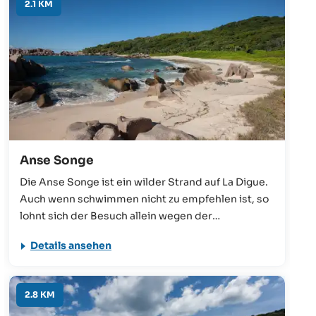
2.1 KM
Anse Songe
Die Anse Songe ist ein wilder Strand auf La Digue.
Auch wenn schwimmen nicht zu empfehlen ist, so
lohnt sich der Besuch allein wegen der
wunderschönen Landschaft. Der 15-minütige
Details ansehen
Fußmarsch von der Grand Anse bietet einen
Einblick in die wilde Natur von La Digue, mit Blick
auf das Meer und den vielen Felsen.
2.8 KM