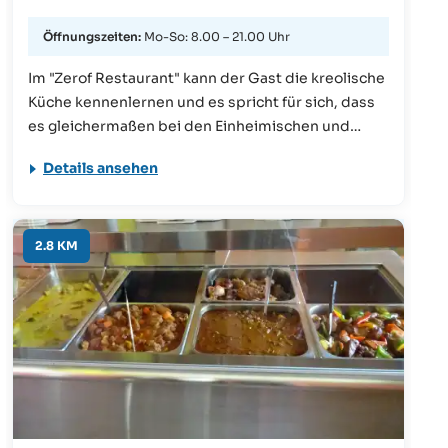
Öffnungszeiten:
Mo-So: 8.00 – 21.00 Uhr
Im "Zerof Restaurant" kann der Gast die kreolische
Küche kennenlernen und es spricht für sich, dass
es gleichermaßen bei den Einheimischen und
Touristen beliebt ist. In den abendlich
Details ansehen
wechselnden Menüs spiegeln sich die
multikulturellen Wurzeln wieder.
2.8 KM