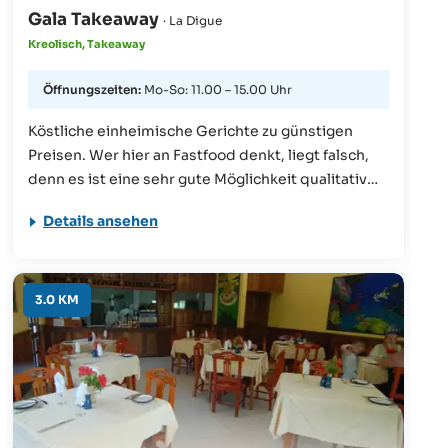
Gala Takeaway
· La Digue
Kreolisch, Takeaway
Öffnungszeiten:
Mo-So: 11.00 – 15.00 Uhr
Köstliche einheimische Gerichte zu günstigen
Preisen. Wer hier an Fastfood denkt, liegt falsch,
denn es ist eine sehr gute Möglichkeit qualitativ
und preiswert zu speisen – und das sehen auch die
Details ansehen
Einheimischen so.
3.0 KM