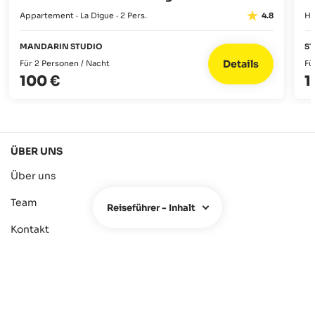
Appartement · La Digue · 2 Pers.
Ho
4.8
MANDARIN STUDIO
S
Details
Für 2 Personen / Nacht
Fü
100 €
1
ÜBER UNS
Über uns
Team
Reiseführer - Inhalt
Kontakt
FAQ
Hotel Owners
Reiseagenturen