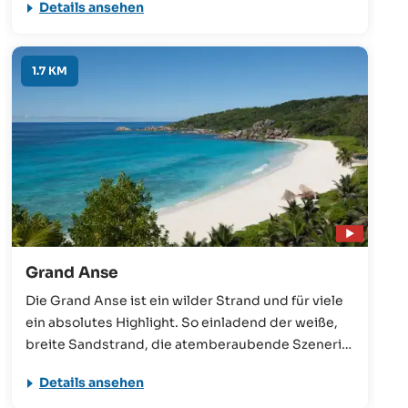
Details ansehen
Shops gibt es hier auch das beliebte Restaurant
“Chez Jules”, welches als Geheimtipp der Insel
gilt.
1.7 KM
Grand Anse
Die Grand Anse ist ein wilder Strand und für viele
ein absolutes Highlight. So einladend der weiße,
breite Sandstrand, die atemberaubende Szenerie
und das kristallklare Wasser aber auch sein
Details ansehen
mögen, vom Schwimmen ist meistens abzuraten.