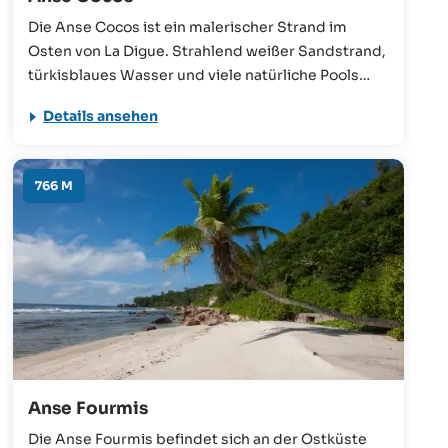
Die Anse Cocos ist ein malerischer Strand im
Osten von La Digue. Strahlend weißer Sandstrand,
türkisblaues Wasser und viele natürliche Pools
machen sie zu einem der schönsten Strände der
Details ansehen
Insel. Etwa 30-40 Minuten benötigt man zu Fuß,
um von der Grand Anse über die Petite Anse zur
traumhaften Anse Cocos zu gelangen.
766 M
Anse Fourmis
Die Anse Fourmis befindet sich an der Ostküste