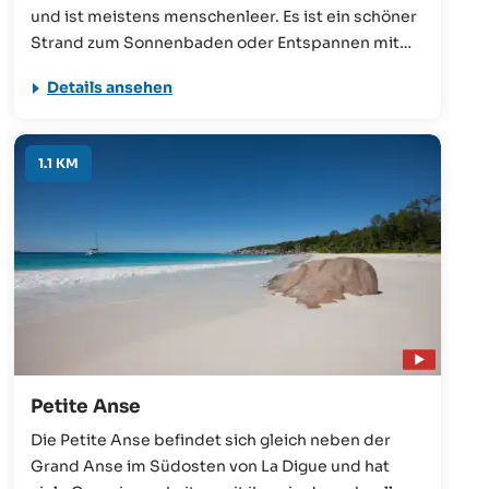
und ist meistens menschenleer. Es ist ein schöner
Strand zum Sonnenbaden oder Entspannen mit
der ganzen Familie, aber nicht zum Schwimmen.
Details ansehen
Bei Ebbe ist das Meer zu flach, wodurch viele
Korallen frei liegen – bei Flut kann die Strömung
hingegen sehr gefährlich sein.
1.1 KM
Petite Anse
Die Petite Anse befindet sich gleich neben der
Grand Anse im Südosten von La Digue und hat