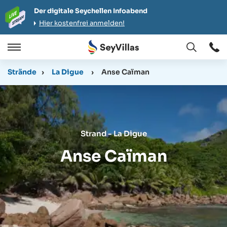
Der digitale Seychellen Infoabend
Hier kostenfrei anmelden!
Öffnen
Öffnen
/
Strände
›
La Digue
›
Anse Caïman
Schließen
Strand - La Digue
Anse Caïman