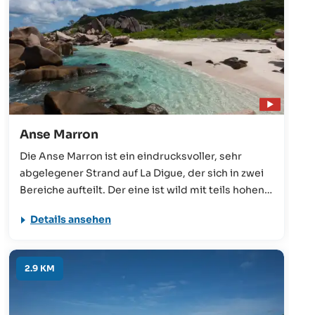
Anse Marron
Die Anse Marron ist ein eindrucksvoller, sehr
abgelegener Strand auf La Digue, der sich in zwei
Bereiche aufteilt. Der eine ist wild mit teils hohen
Wellen, der andere Bereich besteht aus
Details ansehen
natürlichen Pools, die durch Granitfelsen vor dem
offenen Meer geschützt werden. Ein Besuch ist
ohne einen einheimischen Tour Guide nicht zu
2.9 KM
empfehlen.