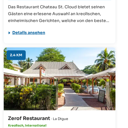
Das Restaurant Chateau St. Cloud bietet seinen
Gästen eine erlesene Auswahl an kreolischen,
einheimischen Gerichten, welche von den besten
Köchen der Seychellen gezaubert werden. Seine
Details ansehen
Lage inmitten eines paradiesischen Gartens
macht den Aufenthalt für jeden Besucher
einzigartig.
2.4 KM
Zerof Restaurant
· La Digue
Kreolisch, International