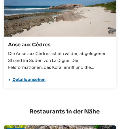
Anse aux Cèdres
Die Anse aux Cèdres ist ein wilder, abgelegener
Strand im Süden von La Digue. Die
Felsformationen, das Korallenriff und die
Zedernbäume, die ihr auch den Namen geben,
Details ansehen
machen sie zu einer einzigartigen Kulisse. Der
Strand ist meistens menschenleer, da ihn viele bei
der Südumrundung lediglich überqueren.
Restaurants in der Nähe