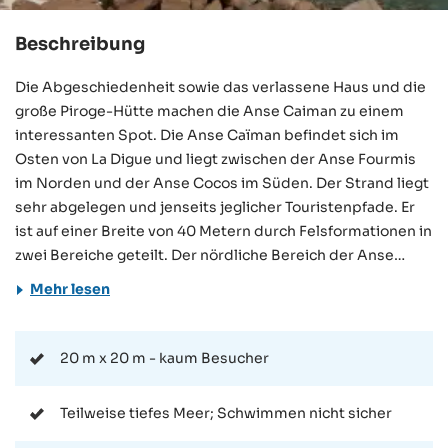
Beschreibung
Die Abgeschiedenheit sowie das verlassene Haus und die
große Piroge-Hütte machen die Anse Caiman zu einem
interessanten Spot. Die Anse Caïman befindet sich im
Osten von La Digue und liegt zwischen der Anse Fourmis
im Norden und der Anse Cocos im Süden. Der Strand liegt
sehr abgelegen und jenseits jeglicher Touristenpfade. Er
ist auf einer Breite von 40 Metern durch Felsformationen in
zwei Bereiche geteilt. Der nördliche Bereich der Anse
Caiman ist fast unmöglich zu erreichen, außer bei Ebbe
Mehr lesen
über das Meer oder über die Felsen – beides ist sehr
gefährlich und nicht zu empfehlen. Die wenigen Besucher
kommen fast ausschließlich mit einem lokalen Tour Guide,
20 m x 20 m - kaum Besucher
wodurch dieser Strand die meiste Zeit menschenleer ist.
Der südliche Teil der Anse Caïman ist weitaus einfacher
Teilweise tiefes Meer; Schwimmen nicht sicher
und sicherer zu erreichen. Der Weg kommt von der Anse
Coco in südlicher Richtung und dauert etwa 40 Minuten.