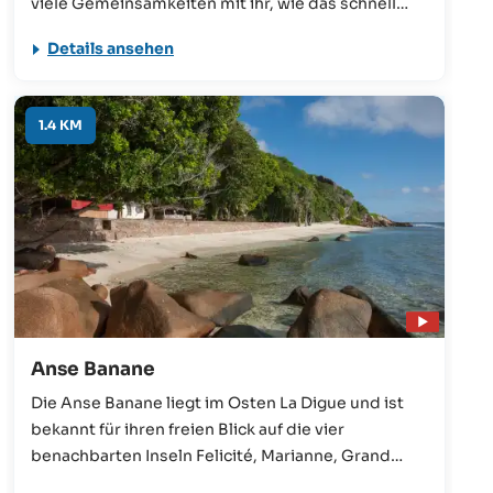
viele Gemeinsamkeiten mit ihr, wie das schnell
abfallende Meer und das fehlende vorgelagerte
Details ansehen
Riff – aber vor allem auch die wilde Szenerie. Der
weiche Sandstrand ist perfekt für Familienspiele,
Picknicks oder zum Sonnenbaden in einer
1.4 KM
entspannten Atmosphäre.
Anse Banane
Die Anse Banane liegt im Osten La Digue und ist
bekannt für ihren freien Blick auf die vier
benachbarten Inseln Felicité, Marianne, Grand
Soeur und Petite Soeur. Neben ein paar kleineren