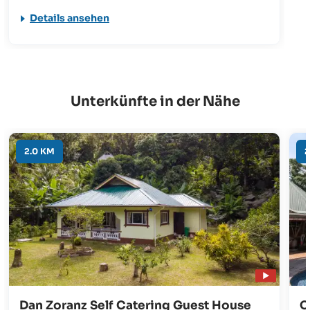
kreolischen Speisen. Abends lassen sich
Details ansehen
traumhafte Sonnenuntergänge bei einem
romantischen Dinner beobachten.
Unterkünfte in der Nähe
2.0 KM
2
Dan Zoranz Self Catering Guest House
C