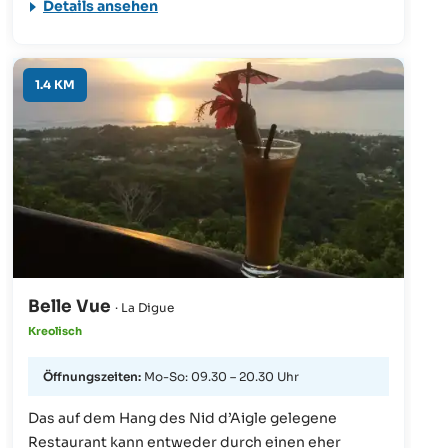
Details ansehen
auch Gerichte kreolischer Art, wie den beliebten
Octopus-Salat. Für das Abendessen ist im Vorfeld
eine Reservierung/Anfrage erforderlich.
1.4 KM
Belle Vue
· La Digue
Kreolisch
Öffnungszeiten:
Mo-So: 09.30 – 20.30 Uhr
Das auf dem Hang des Nid d’Aigle gelegene
Restaurant kann entweder durch einen eher