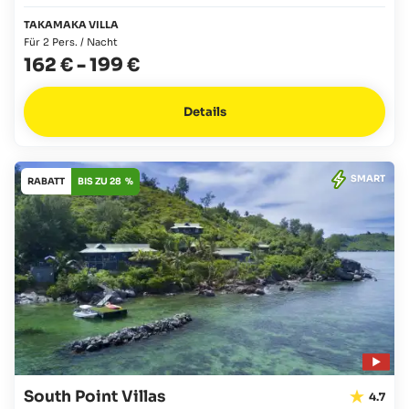
TAKAMAKA VILLA
Für 2 Pers. / Nacht
162 €
-
199 €
Details
SMART
RABATT
BIS ZU 28 %
South Point Villas
4.7