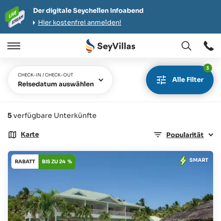
Der digitale Seychellen Infoabend
Hier kostenfrei anmelden!
Öffnen
Öffnen
/
3
Schließen
CHECK-IN / CHECK-OUT
Alle Filter
Reisedatum auswählen
5
verfügbare Unterkünfte
Karte
Popularität
SMART
RABATT
BIS ZU 24 %