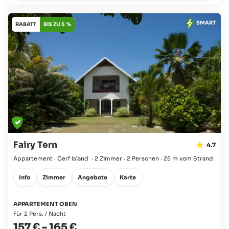
SMART
RABATT
BIS ZU 5 %
Fairy Tern
4.7
Appartement · Cerf Island
·
2 Zimmer
·
2 Personen
·
25 m vom Strand
Info
Zimmer
Angebote
Karte
APPARTEMENT OBEN
Für 2 Pers. / Nacht
157 €
-
165 €