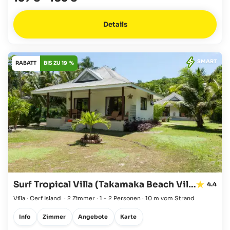
Details
SMART
RABATT
BIS ZU 19 %
Surf Tropical Villa (Takamaka Beach Villas)
4.4
Villa · Cerf Island
·
2 Zimmer
·
1 - 2 Personen
·
10 m vom Strand
Info
Zimmer
Angebote
Karte