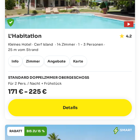
L'Habitation
4.2
Kleines Hotel · Cerf Island
·
14 Zimmer
·
1 - 3 Personen
·
25 m vom Strand
Info
Zimmer
Angebote
Karte
STANDARD DOPPELZMMER OBERGESCHOSS
Für 2 Pers. / Nacht + Frühstück
171 €
-
225 €
Details
SMART
RABATT
BIS ZU 15 %