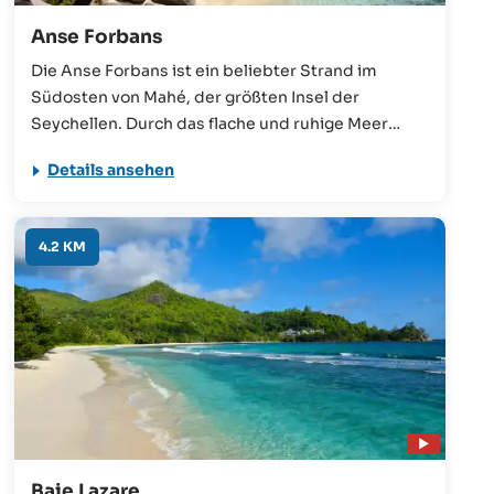
Anse Forbans
Die Anse Forbans ist ein beliebter Strand im
Südosten von Mahé, der größten Insel der
Seychellen. Durch das flache und ruhige Meer
sowie die Nähe zu einigen Unterkünften ist sie ein
Details ansehen
tolles Ausflugsziel für Familien mit Kindern, die auf
der Suche nach einem entspannenden Strandtag
sind.
4.2 KM
Baie Lazare