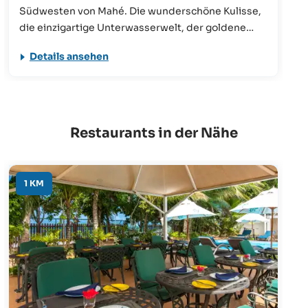
Südwesten von Mahé. Die wunderschöne Kulisse,
die einzigartige Unterwasserwelt, der goldene
Sandstrand in Kombination mit den imposanten
Details ansehen
Palmen und Takamakabäumen machen diesen
Strand zu einem wahren Schatz auf Mahé, der
größten Insel der Seychellen.
Restaurants in der Nähe
1 KM