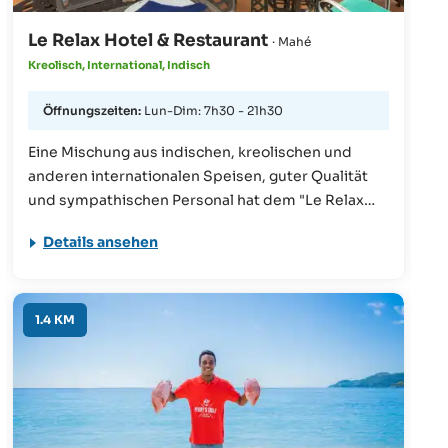
Le Relax Hotel & Restaurant
· Mahé
Kreolisch, International, Indisch
Öffnungszeiten:
Lun-Dim: 7h30 - 21h30
Eine Mischung aus indischen, kreolischen und
anderen internationalen Speisen, guter Qualität
und sympathischen Personal hat dem "Le Relax
Hotel & Restaurant" einen sehr guten Ruf
Details ansehen
beschert. Zu einem unvergesslichen Urlaub gehört
unbedingt ein Besuch in diesem Restaurant.
1.4 KM