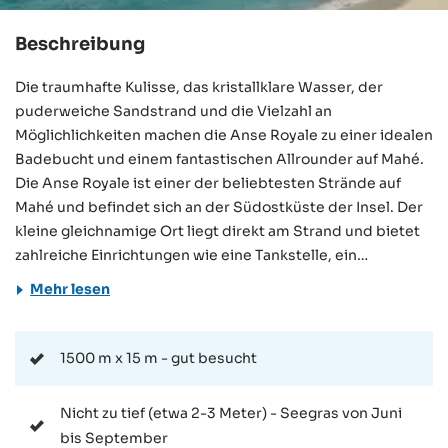
Beschreibung
Die traumhafte Kulisse, das kristallklare Wasser, der
puderweiche Sandstrand und die Vielzahl an
Möglichlichkeiten machen die Anse Royale zu einer idealen
Badebucht und einem fantastischen Allrounder auf Mahé.
Die Anse Royale ist einer der beliebtesten Strände auf
Mahé und befindet sich an der Südostküste der Insel. Der
kleine gleichnamige Ort liegt direkt am Strand und bietet
zahlreiche Einrichtungen wie eine Tankstelle, ein
Krankenhaus, eine Bank und die Seychellen-Universität.
Mehr lesen
Der Strand ist sehr leicht mit dem Auto oder Bus über die
parallel verlaufende Straße zu erreichen. Die
Bushaltestelle sowie Parkmöglichkeiten befinden sich
1500 m x 15 m - gut besucht
direkt im Ort – genauso wie zahlreiche Unterkünfte. Die
Anse Royale ist eine lange Bucht, die aus mehreren
Nicht zu tief (etwa 2-3 Meter) - Seegras von Juni
kleineren Strandabschnitten besteht und durch ein
bis September
vorgelagertes Riff geschützt ist. Gleichzeitig hat sie die