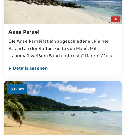
Anse Parnel
Die Anse Parnel ist ein abgeschiedener, kleiner
Strand an der Südostküste von Mahé. Mit
traumhaft weißem Sand und kristallklarem Wasser
bietet sie jedoch nicht weniger als die anderen.
Details ansehen
Das beliebte Surfer’s Beach Restaurant befindet
sich in direkter Nähe.
3.0 KM