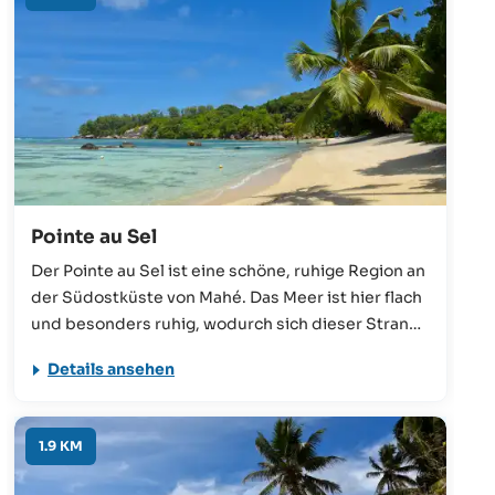
Pointe au Sel
Der Pointe au Sel ist eine schöne, ruhige Region an
der Südostküste von Mahé. Das Meer ist hier flach
und besonders ruhig, wodurch sich dieser Strand
besonders gut zum Schwimmen, Schnorcheln und
Details ansehen
zeitweise auch zum Windsurfen eignet. Ein idealer
Ort für für einen entspannten Strandtag unter der
tropischen Sonne der Seychellen.
1.9 KM