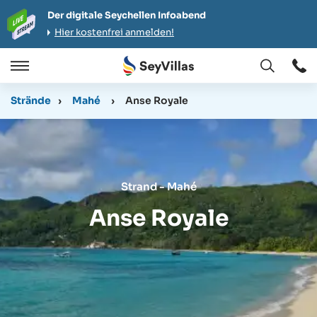
Der digitale Seychellen Infoabend
Hier kostenfrei anmelden!
Öffnen
Öffnen
/
Strände
›
Mahé
›
Anse Royale
Schließen
Strand - Mahé
Anse Royale