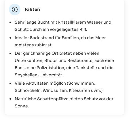
Seychellen. Im Süden der Anse Royale befindet sich
außerdem am Strand eine Kirche, die sich nahezu pittoresk
Fakten
in das Gesamtbild fügt. Wen wundert es jetzt noch, dass
Sehr lange Bucht mit kristallklarem Wasser und
die Anse Royale zu den bekanntesten und beliebtesten
Schutz durch ein vorgelagertes Riff.
Stränden auf Mahé zählt? Lassen Sie sich von dieser
Beliebtheit dennoch nicht beeinflussen. Die Anse Royale
Idealer Badestrand für Familien, da das Meer
ist groß genug, niemals überlaufen und die Vielzahl an
meistens ruhig ist.
Aktiviäten machen sie zu einem Must-See für jeden
Der gleichnamige Ort bietet neben vielen
Urlauber auf Mahé. Am Wochenende treffen sich übrigens
Unterkünften, Shops und Restaurants, auch eine
auch viele Seychellois zum Picknick am Strand und in der
Bank, eine Polizeistation, eine Tankstelle und die
Woche kann man das Treiben der Fischer beobachten.
Seychellen-Universität.
Viele Aktivitäten möglich (Schwimmen,
Schnorcheln, Windsurfen, Kitesurfen uvm.)
Natürliche Schattenplätze bieten Schutz vor der
Sonne.