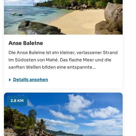
Anse Baleine
Die Anse Baleine ist ein kleiner, verlassener Strand
im Südosten von Mahé. Das flache Meer und die
sanften Wellen bilden eine entspannte
Atmosphäre - und das sehen auch die Seychellois
Details ansehen
so, die sich hier am Wochenende häufig für ein
Picknick treffen.
2.8 KM