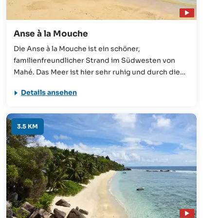
Anse à la Mouche
Die Anse à la Mouche ist ein schöner,
familienfreundlicher Strand im Südwesten von
Mahé. Das Meer ist hier sehr ruhig und durch die
Lage an der Westküste hat man einen
Details ansehen
wunderbaren Blick auf die Sonnenuntergänge.
3.5 KM