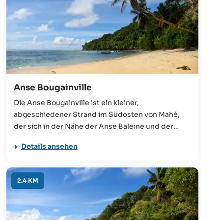
Anse Bougainville
Die Anse Bougainville ist ein kleiner,
abgeschiedener Strand im Südosten von Mahé,
der sich in der Nähe der Anse Baleine und der
traumhaften Anse Royale befindet. Durch das
Details ansehen
vorgelagerte Riff, das ruhige Meer und die geringe
Wassertiefe eignet sich dieser Strand sehr gut für
Familien mit Kindern.
2.4 KM