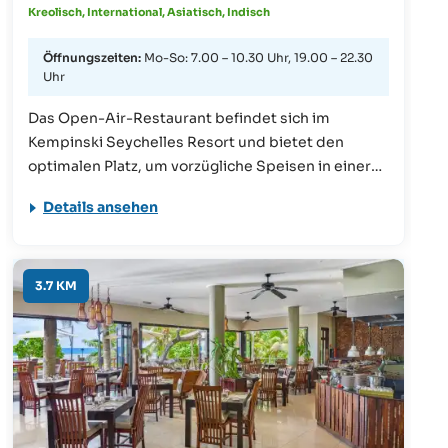
Esserlebnis zu bieten.
Kreolisch, International, Asiatisch, Indisch
Öffnungszeiten:
Mo-So: 7.00 – 10.30 Uhr, 19.00 – 22.30
Uhr
Das Open-Air-Restaurant befindet sich im
Kempinski Seychelles Resort und bietet den
optimalen Platz, um vorzügliche Speisen in einer
traumhaften Umgebung zu genießen. Ob ein
Details ansehen
ausgewogenes Frühstück, reichhaltige Buffets
oder ein Kaffee zwischendurch - dieses Restaurant
bietet für jede Gelegenheit genau das Richtige.
3.7 KM