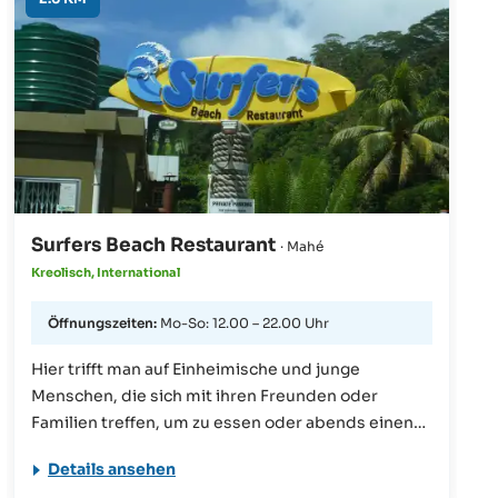
à la Carte genießen.
Surfers Beach Restaurant
· Mahé
Kreolisch, International
Öffnungszeiten:
Mo-So: 12.00 – 22.00 Uhr
Hier trifft man auf Einheimische und junge
Menschen, die sich mit ihren Freunden oder
Familien treffen, um zu essen oder abends einen
Absacker zu trinken. Die Atmosphäre ist
Details ansehen
entspannt und freundlich und das Essen ist frisch