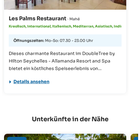
Les Palms Restaurant
· Mahé
Kreolisch, International, Italienisch, Mediterran, Asiatisch, Indisch
Öffnungszeiten:
Mo-So: 07.30 - 23.00 Uhr
Dieses charmante Restaurant im DoubleTree by
Hilton Seychelles - Allamanda Resort and Spa
bietet ein köstliches Speiseerlebnis von
Sonnenaufgang bis Sonnenuntergang. Beginnen
Details ansehen
Sie Ihren Tag mit unserem unverkennbaren
DoubleTree-Frühstück, gefolgt von einem
köstlichen Mittagessen und einem internationalen
Abendessen à la carte, alles begleitet von einem
atemberaubenden Blick auf den Indischen Ozean
Unterkünfte in der Nähe
von der einzigartigen Terrasse aus. Das Les Palms
Restaurant serviert das Beste der authentischen
kreolischen Küche, die mit Zutaten aus der Region