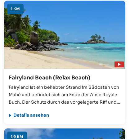
1 KM
Fairyland Beach (Relax Beach)
Fairyland ist ein beliebter Strand im Südosten von
Mahé und befindet sich am Ende der Anse Royale
Buch. Der Schutz durch das vorgelagerte Riff und
das dadurch sehr ruhige, seichte Meer bieten
Details ansehen
ideale Bedingungen zum Schwimmen und
Schnorcheln. Zahlreiche Restaurants und Shops
befinden sich in direkter Nähe.
1.9 KM