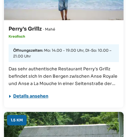
Perry's Grillz
· Mahé
Kreolisch
Öffnungszeiten:
Mo: 14.00 - 19.00 Uhr, Di-So: 10.00 –
21.00 Uhr
Das sehr authentische Restaurant Perry's Grillz
befindet sich in den Bergen zwischen Anse Royale
und Anse a La Mouche in einer Seitenstraße der
berühmten Les Canelles Road. Von hier aus blickt
Details ansehen
man auf tropische, immergrüne Wälder.
Angeboten werden kreolische Speisen und
Grillgerichte (BBQ), die auf lokaler Holzkohle
gegrillt werden. Highlight des Restaurants ist auch
1.5 KM
der Lieferservice zum Strand (September bis
April). In dieser Zeit können Gäste die immer frisch