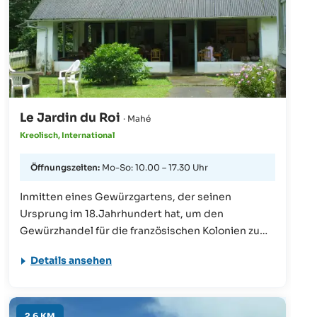
zubereiteten Speisen direkt zum Strand geliefert
bekommen. Vorbestellung telefonisch möglich!
Le Jardin du Roi
· Mahé
Kreolisch, International
Öffnungszeiten:
Mo-So: 10.00 – 17.30 Uhr
Inmitten eines Gewürzgartens, der seinen
Ursprung im 18.Jahrhundert hat, um den
Gewürzhandel für die französischen Kolonien zu
fördern, liegt das verträumte Restaurant "Jardin
Details ansehen
du roi". Echte Naturliebhaber werden sich hier
sehr wohlfühlen und können nach einem
Spaziergang durch die Botanik eine leckere und
aus garteneigenen Gewürzen zubereitete Mahlzeit
2.6 KM