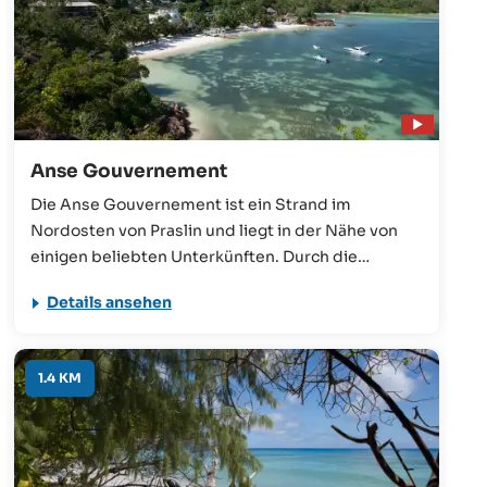
Anse Gouvernement
Die Anse Gouvernement ist ein Strand im
Nordosten von Praslin und liegt in der Nähe von
einigen beliebten Unterkünften. Durch die
windgeschützte Lage ist das Meer sehr ruhig und
Details ansehen
eignet sich ideal für viele Aktivitäten, wie
Schwimmen, Schnorcheln, Segeln oder Fischen.
1.4 KM