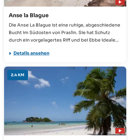
Anse la Blague
Die Anse La Blague ist eine ruhige, abgeschiedene
Bucht im Südosten von Praslin. Sie hat Schutz
durch ein vorgelagertes Riff und bei Ebbe ideale
Bedingungen zum Schwimmen und Schnorcheln.
Details ansehen
Die traumhafte Kulisse und der wunderschöne
Blick auf die beiden Inseln Grande und Petite
Soeur sorgen für eine einzigartige Atmosphäre.
2.4 KM