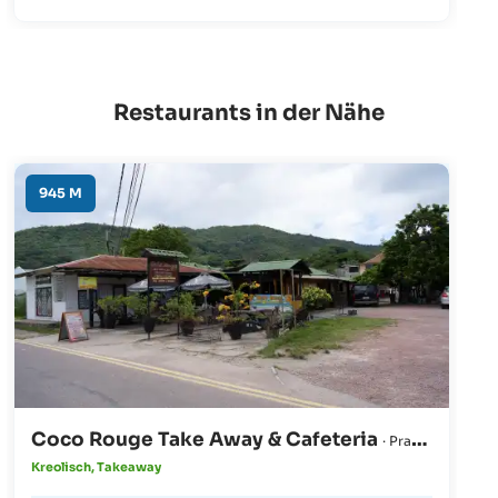
Korallenformationen geben diesem Spot ein
einzigartiges Aussehen. Der Strand ist auch ideal
für Kinder, die hier in den durch alte Korallen
abgetrennten Pools spielen können.
Restaurants in der Nähe
945 M
Coco Rouge Take Away & Cafeteria
· Praslin
Kreolisch, Takeaway