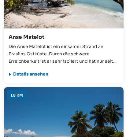
Anse Matelot
Die Anse Matelot ist ein einsamer Strand an
Praslins Ostküste. Durch die schwere
Erreichbarkeit ist er sehr isoliert und hat nur selten
Besucher. Es gibt einen Trampelpfad, der jedoch
Details ansehen
schwer begehbar und nicht einfach zu finden ist.
Einfacher geht die Anreise mit dem Boot oder
Kanu.
1.8 KM