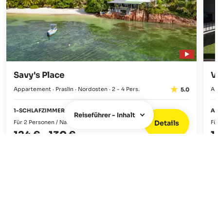
Savy's Place
V
Appartement · Praslin · Nordosten · 2 - 4 Pers.
Ap
5.0
1-SCHLAFZIMMER-APPARTEMENT
A
Reiseführer - Inhalt
Details
Für 2 Personen / Nacht
Fü
124 €
-
130 €
1
ÜBER UNS
Über uns