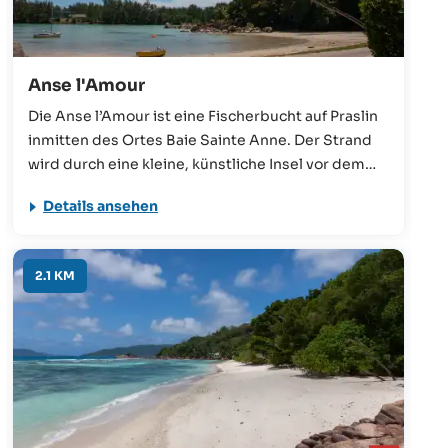
Anse l'Amour
Die Anse l’Amour ist eine Fischerbucht auf Praslin
inmitten des Ortes Baie Sainte Anne. Der Strand
wird durch eine kleine, künstliche Insel vor dem
offenen Meer geschützt, wodurch das Wasser hier
Details ansehen
ganzjährig ruhig ist. Auch wenn dieser nicht zu den
typischen Traumstränden der Insel zählt, so erhält
man hier einen authentischen Einblick in das
2.1 KM
Leben der Seychellois.