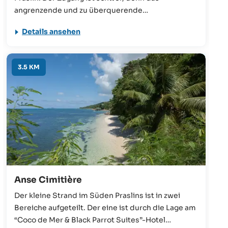
angrenzende und zu überquerende
Privatgrundstück verbietet das Betreten. Die
Details ansehen
einzige Alternative ist das Hinunterklettern an der
Straße, was sich nicht für jeden eignet. Wer es
schafft, auf den wartet ein Strand mit einer
3.5 KM
schönen Kulisse.
Anse Cimitière
Der kleine Strand im Süden Praslins ist in zwei
Bereiche aufgeteilt. Der eine ist durch die Lage am
“Coco de Mer & Black Parrot Suites”-Hotel