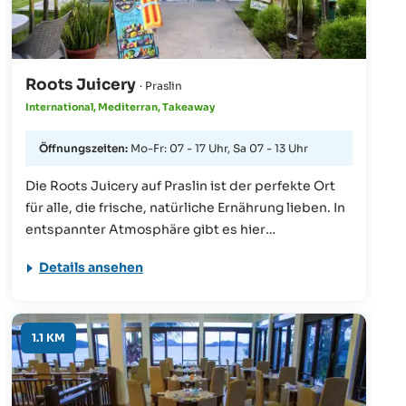
Roots Juicery
· Praslin
International, Mediterran, Takeaway
Öffnungszeiten:
Mo-Fr: 07 - 17 Uhr, Sa 07 - 13 Uhr
Die Roots Juicery auf Praslin ist der perfekte Ort
für alle, die frische, natürliche Ernährung lieben. In
entspannter Atmosphäre gibt es hier
kaltgepresste Säfte, Smoothies, gesunde Snacks
Details ansehen
und bunte Smoothie-Bowls – alles liebevoll
zubereitet mit regionalen Zutaten. Ob zum
Frühstück, nach dem Strand oder einfach als kleine
Auszeit zwischendurch: Die Roots Juicery ist eine
1.1 KM
grüne Oase für bewusste Genießer.