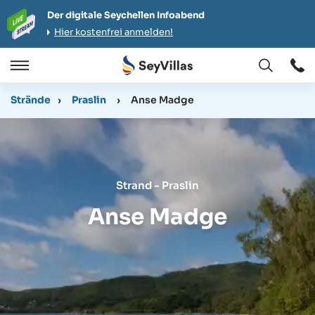
Der digitale Seychellen Infoabend
Hier kostenfrei anmelden!
Öffnen
Öffnen
/
Strände
›
Praslin
›
Anse Madge
Schließen
Strand - Praslin
Anse Madge