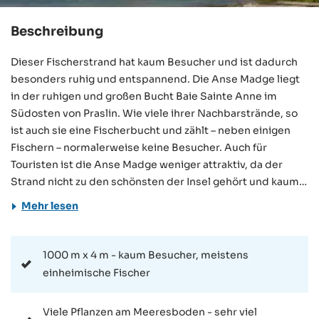
Beschreibung
Dieser Fischerstrand hat kaum Besucher und ist dadurch
besonders ruhig und entspannend. Die Anse Madge liegt
in der ruhigen und großen Bucht Baie Sainte Anne im
Südosten von Praslin. Wie viele ihrer Nachbarstrände, so
ist auch sie eine Fischerbucht und zählt – neben einigen
Fischern – normalerweise keine Besucher. Auch für
Touristen ist die Anse Madge weniger attraktiv, da der
Strand nicht zu den schönsten der Insel gehört und kaum
etwas zu bieten hat. Wer sich für einen Besuch
Mehr lesen
entscheidet, der kann die Anse Madge sehr leicht mit dem
Auto erreichen. Die Straße führt parallel an ihr vorbei und
zahlreiche Parkmöglichkeiten befinden sich unmittelbar
1000 m x 4 m - kaum Besucher, meistens
am Strand. In der weiteren Umgebung im Südosten von
einheimische Fischer
Praslin gibt es zahlreiche Gästehäuser und Hotels, die
teilweise zu den beliebtesten der Insel zählen. Im
Viele Pflanzen am Meeresboden - sehr viel
Gegensatz zu vielen anderen Stränden auf Praslin gibt es