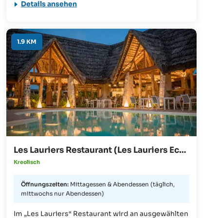
Details ansehen
lokalen Zutaten angeboten - und das Ganze nicht
nur für die eigenen Hotelgäste. Insgesamt werden
täglich 7-9 abwechslungsreiche Speisen
angeboten, darunter auch Desserts und
1.9 KM
Kontinentales Frühstück.
Les Lauriers Restaurant (Les Lauriers Eco Hotel)
Kreolisch
Öffnungszeiten:
Mittagessen & Abendessen (täglich,
mittwochs nur Abendessen)
Im „Les Lauriers“ Restaurant wird an ausgewählten