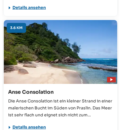
besonders beliebt. Auf Besucher wartet ein
Details ansehen
ruhiges, flaches Meer und eine schöne Kulisse -
ideal für Familien!
3.6 KM
Anse Consolation
Die Anse Consolation ist ein kleiner Strand in einer
malerischen Bucht im Süden von Praslin. Das Meer
ist sehr flach und eignet sich nicht zum
Schwimmen. Von einem Besuch sollte das jedoch
Details ansehen
nicht abhalten, denn die Granitfelsen- und