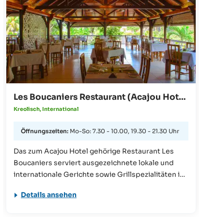
Les Boucaniers Restaurant (Acajou Hotel)
· Praslin
Kreolisch, International
Öffnungszeiten:
Mo-So: 7.30 - 10.00, 19.30 - 21.30 Uhr
Das zum Acajou Hotel gehörige Restaurant Les
Boucaniers serviert ausgezeichnete lokale und
internationale Gerichte sowie Grillspezialitäten in
einer gemütlichen, traditionellen Atmosphäre, die
Details ansehen
von kreolischem Flair geprägt ist.