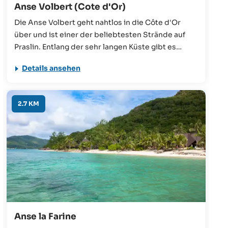
Anse Volbert (Cote d'Or)
Die Anse Volbert geht nahtlos in die Côte d'Or
über und ist einer der beliebtesten Strände auf
Praslin. Entlang der sehr langen Küste gibt es
zahlreiche Gästehäuser, Hotels, Shops und
Details ansehen
Restaurants. Das seicht abfallende und sehr
ruhige Meer bietet ideale Bedingungen für
Familien mit Kindern, aber auch für jeden anderen
2.7 KM
Seychellen-Urlauber!
Anse la Farine