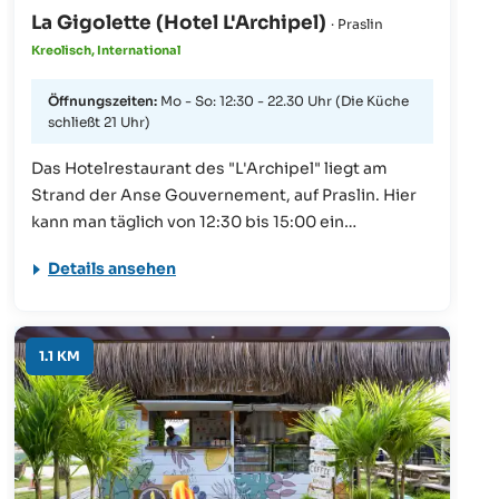
La Gigolette (Hotel L'Archipel)
· Praslin
Kreolisch, International
Öffnungszeiten:
Mo - So: 12:30 - 22.30 Uhr (Die Küche
schließt 21 Uhr)
Das Hotelrestaurant des "L'Archipel" liegt am
Strand der Anse Gouvernement, auf Praslin. Hier
kann man täglich von 12:30 bis 15:00 ein
Mittagessen a la carte sowie sonntags ein BBQ-
Details ansehen
Buffet genießen. Das vorzügliche a la carte-
Abendessen wird täglich von 19.30 bis 22.30 Uhr
angeboten. Herren werden gebeten, nach 19 Uhr
lange Hosen zu tragen.
1.1 KM