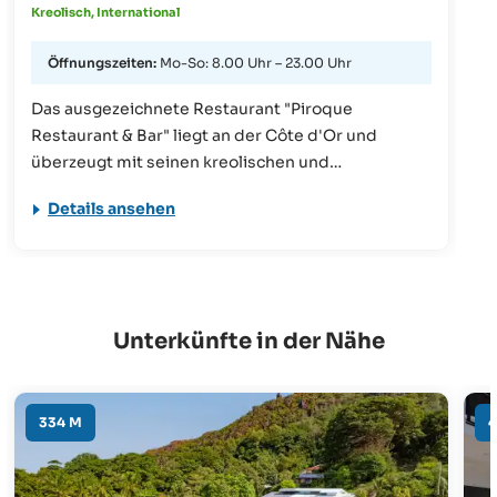
Kreolisch, International
Öffnungszeiten:
Mo-So: 8.00 Uhr – 23.00 Uhr
Das ausgezeichnete Restaurant "Piroque
Restaurant & Bar" liegt an der Côte d'Or und
überzeugt mit seinen kreolischen und
internationalen Gerichten. Gelegentlich
Details ansehen
bereichern einheimische Bands die Atmosphäre
mit Live-Musik. Neben den Speisen sind auch die
Cocktails und Weine der Restaurantbar
empfehlenswert.
Unterkünfte in der Nähe
334 M
4