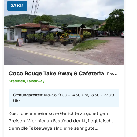
Auszeit zwischendurch: Die Roots Juicery ist eine
2.7 KM
grüne Oase für bewusste Genießer.
Coco Rouge Take Away & Cafeteria
· Praslin
Kreolisch, Takeaway
Öffnungszeiten:
Mo-So: 9.00 – 14.30 Uhr, 18.30 – 22.00
Uhr
Köstliche einheimische Gerichte zu günstigen
Preisen. Wer hier an Fastfood denkt, liegt falsch,
denn die Takeaways sind eine sehr gute
Möglichkeit qualitativ und preiswert zu speisen.