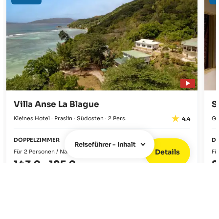
Villa Anse La Blague
S
Kleines Hotel · Praslin · Südosten · 2 Pers.
Gu
4.4
DOPPELZIMMER
D
Reiseführer - Inhalt
Details
Für 2 Personen / Nacht
Fü
143 €
-
185 €
8
ÜBER UNS