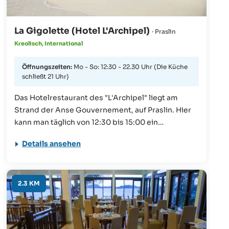
La Gigolette (Hotel L'Archipel)
· Praslin
Kreolisch, International
Öffnungszeiten:
Mo - So: 12:30 - 22.30 Uhr (Die Küche
schließt 21 Uhr)
Das Hotelrestaurant des "L'Archipel" liegt am
Strand der Anse Gouvernement, auf Praslin. Hier
kann man täglich von 12:30 bis 15:00 ein
Mittagessen a la carte sowie sonntags ein BBQ-
Details ansehen
Buffet genießen. Das vorzügliche a la carte-
Abendessen wird täglich von 19.30 bis 22.30 Uhr
angeboten. Herren werden gebeten, nach 19 Uhr
lange Hosen zu tragen.
2.3 KM