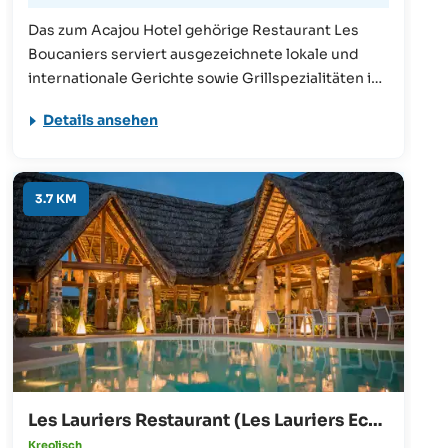
Das zum Acajou Hotel gehörige Restaurant Les
Boucaniers serviert ausgezeichnete lokale und
internationale Gerichte sowie Grillspezialitäten in
einer gemütlichen, traditionellen Atmosphäre, die
Details ansehen
von kreolischem Flair geprägt ist.
3.7 KM
Les Lauriers Restaurant (Les Lauriers Eco Hotel)
Kreolisch