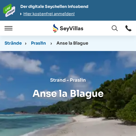
Der digitale Seychellen Infoabend
Hier kostenfrei anmelden!
Öffnen
Öffnen
/
Strände
›
Praslin
›
Anse la Blague
Schließen
Strand - Praslin
Anse la Blague