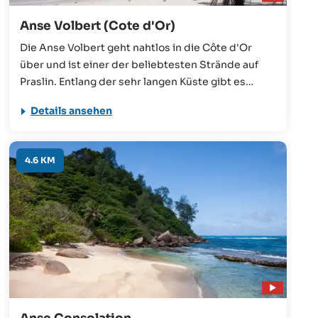
Anse Volbert (Cote d'Or)
Die Anse Volbert geht nahtlos in die Côte d'Or
über und ist einer der beliebtesten Strände auf
Praslin. Entlang der sehr langen Küste gibt es
zahlreiche Gästehäuser, Hotels, Shops und
Details ansehen
Restaurants. Das seicht abfallende und sehr
ruhige Meer bietet ideale Bedingungen für
Familien mit Kindern, aber auch für jeden anderen
4.6 KM
Seychellen-Urlauber!