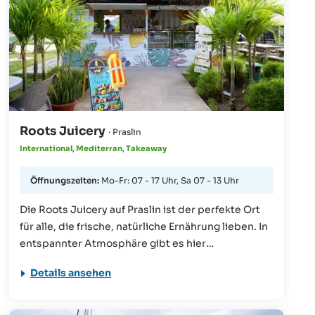
Roots Juicery
· Praslin
International, Mediterran, Takeaway
Öffnungszeiten:
Mo-Fr: 07 - 17 Uhr, Sa 07 - 13 Uhr
Die Roots Juicery auf Praslin ist der perfekte Ort
für alle, die frische, natürliche Ernährung lieben. In
entspannter Atmosphäre gibt es hier
kaltgepresste Säfte, Smoothies, gesunde Snacks
Details ansehen
und bunte Smoothie-Bowls – alles liebevoll
zubereitet mit regionalen Zutaten. Ob zum
Frühstück, nach dem Strand oder einfach als kleine