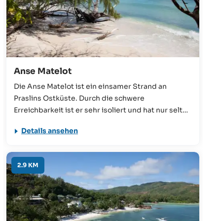
Anse Matelot
Die Anse Matelot ist ein einsamer Strand an
Praslins Ostküste. Durch die schwere
Erreichbarkeit ist er sehr isoliert und hat nur selten
Besucher. Es gibt einen Trampelpfad, der jedoch
Details ansehen
schwer begehbar und nicht einfach zu finden ist.
Einfacher geht die Anreise mit dem Boot oder
Kanu.
2.9 KM