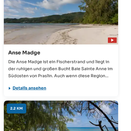
Anse Madge
Die Anse Madge ist ein Fischerstrand und liegt in
der ruhigen und großen Bucht Baie Sainte Anne im
Südosten von Praslin. Auch wenn diese Region
keine Badebucht ist, so lässt sich hier wunderbar
Details ansehen
das Treiben der Fischer beobachten. In der Zeit
des Südostmonsuns wird jedoch hier sehr viel
Seegras und Treibgut angespült.
2.2 KM