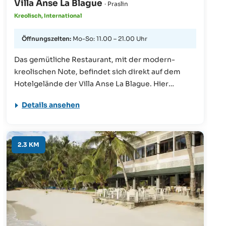
Villa Anse La Blague
· Praslin
Kreolisch, International
Öffnungszeiten:
Mo-So: 11.00 – 21.00 Uhr
Das gemütliche Restaurant, mit der modern-
kreolischen Note, befindet sich direkt auf dem
Hotelgelände der Villa Anse La Blague. Hier
werden täglich leichte Gerichte aus frischen,
Details ansehen
lokalen Zutaten angeboten - und das Ganze nicht
nur für die eigenen Hotelgäste. Insgesamt werden
täglich 7-9 abwechslungsreiche Speisen
angeboten, darunter auch Desserts und
2.3 KM
Kontinentales Frühstück.