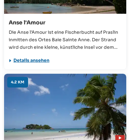
Anse l'Amour
Die Anse l’Amour ist eine Fischerbucht auf Praslin
inmitten des Ortes Baie Sainte Anne. Der Strand
wird durch eine kleine, künstliche Insel vor dem
offenen Meer geschützt, wodurch das Wasser hier
Details ansehen
ganzjährig ruhig ist. Auch wenn dieser nicht zu den
typischen Traumstränden der Insel zählt, so erhält
man hier einen authentischen Einblick in das
4.2 KM
Leben der Seychellois.