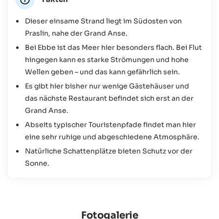
zudem für eine einzigartige Atmosphäre, während das
flache Wasser zum Schnorcheln und Baden einlädt. Wer
Dieser einsame Strand liegt im Südosten von
nach einem entspannten Ort sucht, der noch ursprünglich
Praslin, nahe der Grand Anse.
und unberührt ist, der sollte hier einen Abstecher machen.
Bei Ebbe ist das Meer hier besonders flach. Bei Flut
hingegen kann es starke Strömungen und hohe
Wellen geben – und das kann gefährlich sein.
Es gibt hier bisher nur wenige Gästehäuser und
das nächste Restaurant befindet sich erst an der
Grand Anse.
Abseits typischer Touristenpfade findet man hier
eine sehr ruhige und abgeschiedene Atmosphäre.
Natürliche Schattenplätze bieten Schutz vor der
Sonne.
Fotogalerie