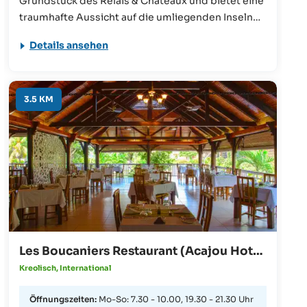
Grundstück des Relais & Chateaux und bietet eine
traumhafte Aussicht auf die umliegenden Inseln
und den Ozean. Durch die langjährige Erfahrung
Details ansehen
des Chefkochs gehört das Restaurant zu einem
der Besten der Seychellen. Spezialitäten des
Hauses sind „Grilled Lobster with garlic-butter”
und „Creole-chicken curry and green papaya
3.5 KM
chutney“.
Les Boucaniers Restaurant (Acajou Hotel)
· Praslin
Kreolisch, International
Öffnungszeiten:
Mo-So: 7.30 - 10.00, 19.30 - 21.30 Uhr