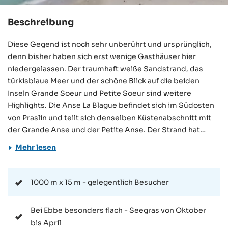
Beschreibung
Diese Gegend ist noch sehr unberührt und ursprünglich,
denn bisher haben sich erst wenige Gasthäuser hier
niedergelassen. Der traumhaft weiße Sandstrand, das
türkisblaue Meer und der schöne Blick auf die beiden
Inseln Grande Soeur und Petite Soeur sind weitere
Highlights. Die Anse La Blague befindet sich im Südosten
von Praslin und teilt sich denselben Küstenabschnitt mit
der Grande Anse und der Petite Anse. Der Strand hat
Schutz durch ein vorgelagertes Riff, das Meer kann bei Flut
Mehr lesen
jedoch sehr tief sein und starke Stömungen haben. Bei
Ebbe hingegen ist es sehr flach und besonders ruhig. Die
abgeschiedene Lage abseits der typischen Touristenpfade
1000 m x 15 m - gelegentlich Besucher
verleiht dieser Bucht eine entspannte Atmosphäre. Der
Strand ist sehr leicht mit dem Bus oder Auto zu erreichen.
Bei Ebbe besonders flach - Seegras von Oktober
Parkmöglichkeiten befinden sich direkt an der Straße und
bis April
die nächstliegende Bushaltestelle liegt an der Grand Anse,