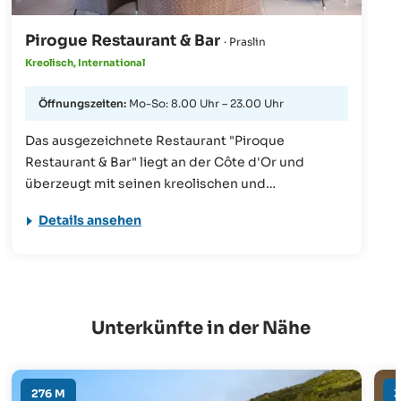
Pirogue Restaurant & Bar
· Praslin
Kreolisch, International
Öffnungszeiten:
Mo-So: 8.00 Uhr – 23.00 Uhr
Das ausgezeichnete Restaurant "Piroque
Restaurant & Bar" liegt an der Côte d'Or und
überzeugt mit seinen kreolischen und
internationalen Gerichten. Gelegentlich
Details ansehen
bereichern einheimische Bands die Atmosphäre
mit Live-Musik. Neben den Speisen sind auch die
Cocktails und Weine der Restaurantbar
empfehlenswert.
Unterkünfte in der Nähe
276 M