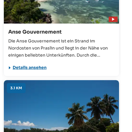
Anse Gouvernement
Die Anse Gouvernement ist ein Strand im
Nordosten von Praslin und liegt in der Nähe von
einigen beliebten Unterkünften. Durch die
windgeschützte Lage ist das Meer sehr ruhig und
Details ansehen
eignet sich ideal für viele Aktivitäten, wie
Schwimmen, Schnorcheln, Segeln oder Fischen.
3.1 KM