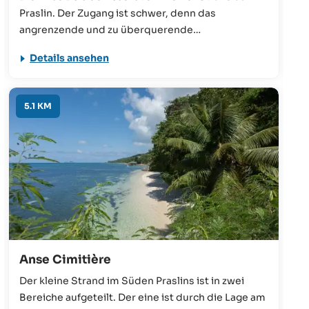
Praslin. Der Zugang ist schwer, denn das
angrenzende und zu überquerende
Privatgrundstück verbietet das Betreten. Die
Details ansehen
einzige Alternative ist das Hinunterklettern an der
Straße, was sich nicht für jeden eignet. Wer es
schafft, auf den wartet ein Strand mit einer
5.1 KM
schönen Kulisse.
Anse Cimitière
Der kleine Strand im Süden Praslins ist in zwei
Bereiche aufgeteilt. Der eine ist durch die Lage am