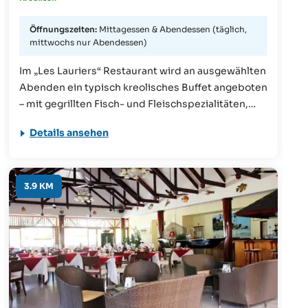
Öffnungszeiten:
Mittagessen & Abendessen (täglich,
mittwochs nur Abendessen)
Im „Les Lauriers“ Restaurant wird an ausgewählten
Abenden ein typisch kreolisches Buffet angeboten
– mit gegrillten Fisch- und Fleischspezialitäten,
abwechslungsreichen Salaten, aromatischen
Details ansehen
Currys und hausgemachten Desserts. Da das
Buffet nur an zwei Tagen pro Woche stattfindet,
empfehlen wir Ihnen, sich direkt im Restaurant
nach den aktuellen Buffetterminen zu erkundigen.
3.9 KM
An den übrigen Tagen sowie mittags steht eine
hervorragende Auswahl an à-la-carte-Gerichten
zur Verfügung.