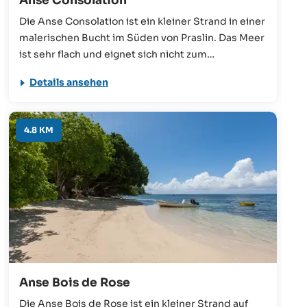
Anse Consolation
Die Anse Consolation ist ein kleiner Strand in einer
malerischen Bucht im Süden von Praslin. Das Meer
ist sehr flach und eignet sich nicht zum
Schwimmen. Von einem Besuch sollte das jedoch
Details ansehen
nicht abhalten, denn die Granitfelsen- und
Korallenformationen geben diesem Spot ein
einzigartiges Aussehen. Der Strand ist auch ideal
4.8 KM
für Kinder, die hier in den durch alte Korallen
abgetrennten Pools spielen können.
Anse Bois de Rose
Die Anse Bois de Rose ist ein kleiner Strand auf