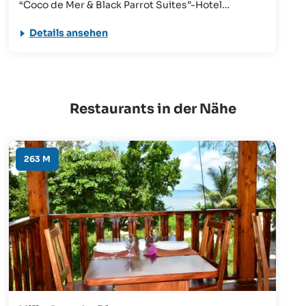
“Coco de Mer & Black Parrot Suites”-Hotel
besonders beliebt. Auf Besucher wartet ein
Details ansehen
ruhiges, flaches Meer und eine schöne Kulisse -
ideal für Familien!
Restaurants in der Nähe
263 M